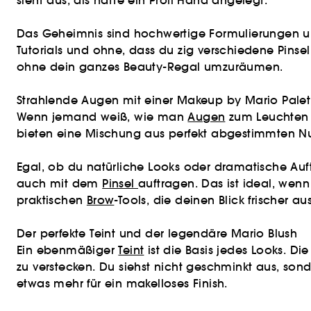
sieht aus, als hätte ein Profi Hand angelegt.
Das Geheimnis sind hochwertige Formulierungen un
Tutorials und ohne, dass du zig verschiedene Pin
ohne dein ganzes Beauty-Regal umzuräumen.
Strahlende Augen mit einer Makeup by Mario Palet
Wenn jemand weiß, wie man
Augen
zum Leuchten b
bieten eine Mischung aus perfekt abgestimmten Nua
Egal, ob du natürliche Looks oder dramatische Auftr
auch mit dem
Pinsel
auftragen. Das ist ideal, we
praktischen
Brow
-Tools, die deinen Blick frischer a
Der perfekte Teint und der legendäre Mario Blush
Ein ebenmäßiger
Teint
ist die Basis jedes Looks. Di
zu verstecken. Du siehst nicht geschminkt aus, sond
etwas mehr für ein makelloses Finish.