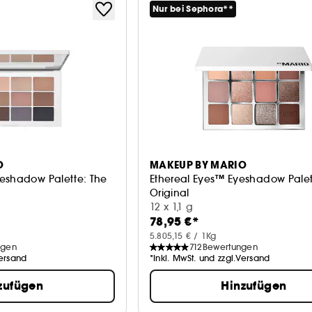
Nur bei Sephora**
O
MAKEUP BY MARIO
eshadow Palette: The
Ethereal Eyes™ Eyeshadow Palet
Original
e
Lidschattenpalette
12 x 1,1 g
78,95 €*
5.805,15 € / 1Kg
ngen
712
Bewertungen
Versand
*Inkl. MwSt. und zzgl.Versand
zufügen
Hinzufügen