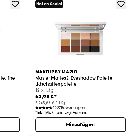
Hot on Social
MAKEUP BY MARIO
te: The
Master Mattes® Eyeshadow Palette
Lidschattenpalette
12 x 1,3g
62,95 €*
5.245,83 € / 1Kg
2027
Bewertungen
*Inkl. MwSt. und zzgl.Versand
Hinzufügen