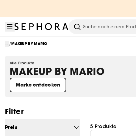
Zum Menü
Zum Hauptinhalt
Zur Fußzeile
Suche
/
...
MAKEUP BY MARIO
Alle Produkte
MAKEUP BY MARIO
Marke entdecken
Filter überspringen
Filter
5 Produkte
Preis