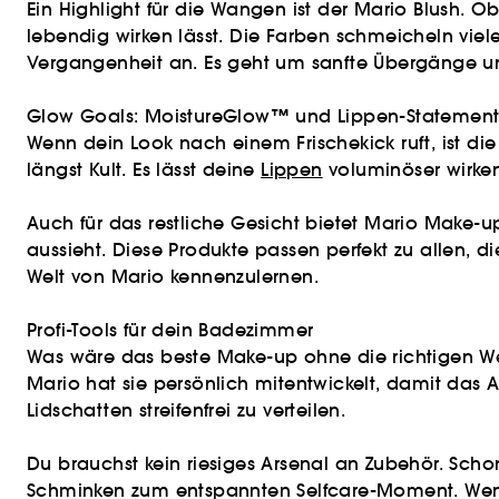
Ein Highlight für die Wangen ist der Mario Blush. O
lebendig wirken lässt. Die Farben schmeicheln vie
Vergangenheit an. Es geht um sanfte Übergänge und
Glow Goals: MoistureGlow™ und Lippen-Statement
Wenn dein Look nach einem Frischekick ruft, ist d
längst Kult. Es lässt deine
Lippen
voluminöser wirken,
Auch für das restliche Gesicht bietet Mario Make-up,
aussieht. Diese Produkte passen perfekt zu allen,
Welt von Mario kennenzulernen.
Profi-Tools für dein Badezimmer
Was wäre das beste Make-up ohne die richtigen We
Mario hat sie persönlich mitentwickelt, damit das A
Lidschatten streifenfrei zu verteilen.
Du brauchst kein riesiges Arsenal an Zubehör. Scho
Schminken zum entspannten Selfcare-Moment. Wen