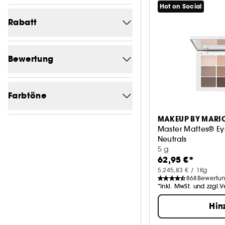
Hot on Social
Von (€)
Bis (€)
Rabatt
-0
5
Bewertung
1/5
5
Farbtöne
2/5
5
MAKEUP BY MARI
Multi
4
3/5
5
Master Mattes® Ey
Neutrals
beige
1
4/5
4
Lidschattenpalett
5 g
62,95 €*
Braun
1
5.245,83 € / 1Kg
868
Bewertu
*Inkl. MwSt. und zzgl.
Hin