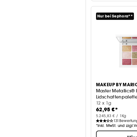
Nur bei Sephora**
MAKEUP BY MARI
Master Metallics®
Lidschattenpalett
12 x 1g
62,95 €*
5.245,83 € / 1Kg
131
Bewertun
*Inkl. MwSt. und zzgl.