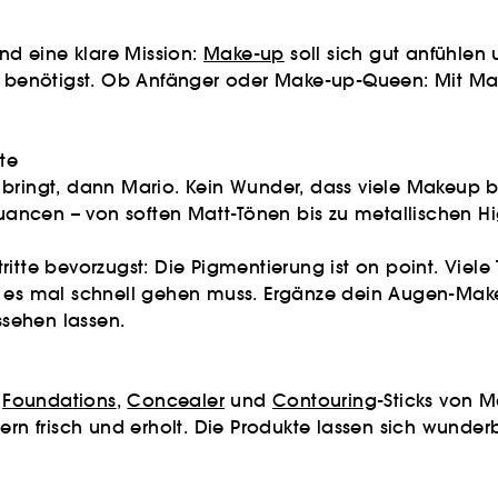
d eine klare Mission:
Make-up
soll sich gut anfühlen
sel benötigst. Ob Anfänger oder Make-up-Queen: Mit 
te
ringt, dann Mario. Kein Wunder, dass viele Makeup by
ncen – von soften Matt-Tönen bis zu metallischen Hig
itte bevorzugst: Die Pigmentierung ist on point. Viele
nn es mal schnell gehen muss. Ergänze dein Augen-Ma
ussehen lassen.
e
Foundations
,
Concealer
und
Contouring
-Sticks von M
ern frisch und erholt. Die Produkte lassen sich wunder