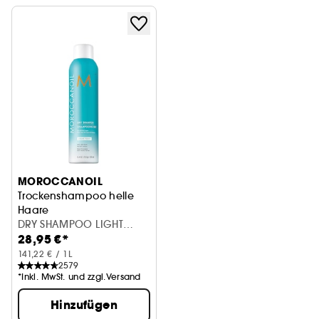
MOROCCANOIL
Trockenshampoo helle
Haare
DRY SHAMPOO LIGHT
28,95 €*
205ML
141,22 € / 1L
2579
*Inkl. MwSt. und zzgl.Versand
Hinzufügen