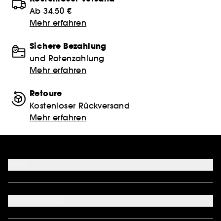
Ab 34.50 €
Mehr erfahren
Sichere Bezahlung
und Ratenzahlung
Mehr erfahren
Retoure
Kostenloser Rückversand
Mehr erfahren
Hilfe
FAQ
Kontakt
Dein Sephora
Lieferservices
Retoure & Rückerstattung
Mein Konto