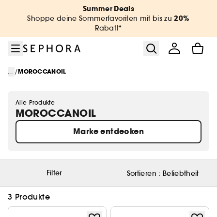
Zum Menü
Zum Hauptinhalt
Zur Fußzeile
Summer Deals
20%
Shoppe deine Sommerfavoriten mit bis zu
Rabatt*
/
...
MOROCCANOIL
Alle Produkte
MOROCCANOIL
Marke entdecken
Filter
Sortieren :
Beliebtheit
3 Produkte