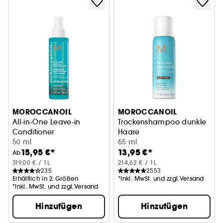
MOROCCANOIL
MOROCCANOIL
All-in-One Leave-in
Trockenshampoo dunkle
Conditioner
Haare
Entwirrende und feuchtigkeitsspendende Pflege.
50 ml
Reisegröße
65 ml
15,95 €*
13,95 €*
Ab
319,00 € / 1L
214,62 € / 1L
235
2553
Erhältlich in 2 Größen
*Inkl. MwSt. und zzgl.Versand
*Inkl. MwSt. und zzgl.Versand
Hinzufügen
Hinzufügen