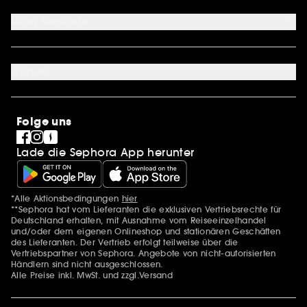
Zahlungsmethoden
Sephora Unlimited
Über Sephora
Geschenkkarte
Cookie Einstellungen
Über uns
Karriere
Aktuell
International
Stores
SEPHORA Prize
Sephora Stands
Clean at Sephora
Folge uns
Pride
Lade die Sephora App herunter
*Alle Aktionsbedingungen
hier
Zusätzlich Erwähnungen
**Sephora hat vom Lieferanten die exklusiven Vertriebsrechte für
Deutschland erhalten, mit Ausnahme vom Reiseeinzelhandel
und/oder dem eigenen Onlineshop und stationären Geschäften
des Lieferanten. Der Vertrieb erfolgt teilweise über die
Vertriebspartner von Sephora. Angebote von nicht-autorisierten
Händlern sind nicht ausgeschlossen.
Alle Preise inkl. MwSt. und zzgl.Versand