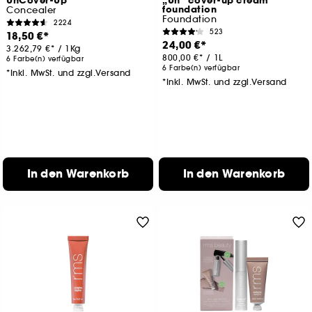
UnCover-Up
„Un“ cover-up cream
foundation
Concealer
Foundation
2224
523
18,50 €
24,00 €
3.262,79 €
/
1Kg
800,00 €
/
1L
6 Farbe(n) verfügbar
6 Farbe(n) verfügbar
*Inkl. MwSt. und zzgl.Versand
*Inkl. MwSt. und zzgl.Versand
In den Warenkorb
In den Warenkorb