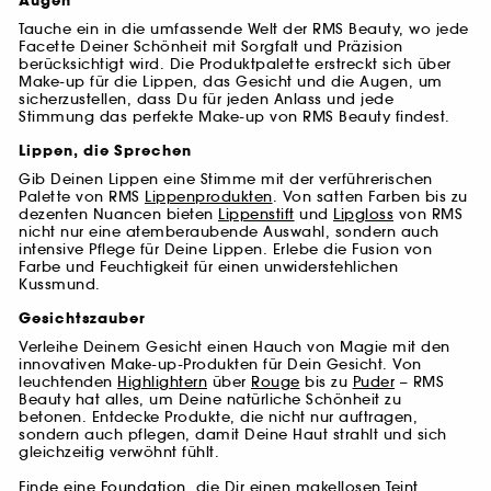
Augen
Tauche ein in die umfassende Welt der RMS Beauty, wo jede
Facette Deiner Schönheit mit Sorgfalt und Präzision
berücksichtigt wird. Die Produktpalette erstreckt sich über
Make-up für die Lippen, das Gesicht und die Augen, um
sicherzustellen, dass Du für jeden Anlass und jede
Stimmung das perfekte Make-up von RMS Beauty findest.
Lippen, die Sprechen
Gib Deinen Lippen eine Stimme mit der verführerischen
Palette von RMS
Lippenprodukten
. Von satten Farben bis zu
dezenten Nuancen bieten
Lippenstift
und
Lipgloss
von RMS
nicht nur eine atemberaubende Auswahl, sondern auch
intensive Pflege für Deine Lippen. Erlebe die Fusion von
Farbe und Feuchtigkeit für einen unwiderstehlichen
Kussmund.
Gesichtszauber
Verleihe Deinem Gesicht einen Hauch von Magie mit den
innovativen Make-up-Produkten für Dein Gesicht. Von
leuchtenden
Highlightern
über
Rouge
bis zu
Puder
– RMS
Beauty hat alles, um Deine natürliche Schönheit zu
betonen. Entdecke Produkte, die nicht nur auftragen,
sondern auch pflegen, damit Deine Haut strahlt und sich
gleichzeitig verwöhnt fühlt.
Finde eine
Foundation
, die Dir einen makellosen Teint