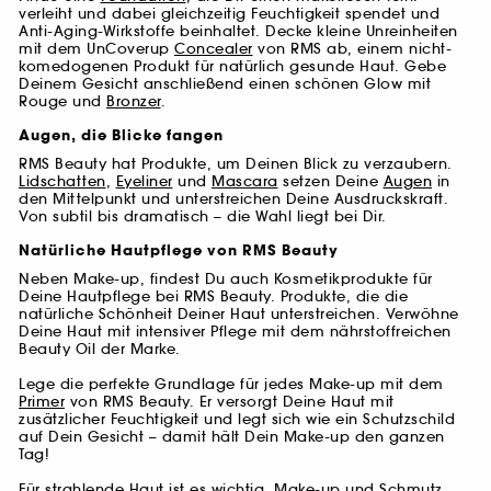
verleiht und dabei gleichzeitig Feuchtigkeit spendet und
Anti-Aging-Wirkstoffe beinhaltet. Decke kleine Unreinheiten
mit dem UnCoverup
Concealer
von RMS ab, einem nicht-
komedogenen Produkt für natürlich gesunde Haut. Gebe
Deinem Gesicht anschließend einen schönen Glow mit
Rouge und
Bronzer
.
Augen, die Blicke fangen
RMS Beauty hat Produkte, um Deinen Blick zu verzaubern.
Lidschatten
,
Eyeliner
und
Mascara
setzen Deine
Augen
in
den Mittelpunkt und unterstreichen Deine Ausdruckskraft.
Von subtil bis dramatisch – die Wahl liegt bei Dir.
Natürliche Hautpflege von RMS Beauty
Neben Make-up, findest Du auch Kosmetikprodukte für
Deine Hautpflege bei RMS Beauty. Produkte, die die
natürliche Schönheit Deiner Haut unterstreichen. Verwöhne
Deine Haut mit intensiver Pflege mit dem nährstoffreichen
Beauty Oil der Marke.
Lege die perfekte Grundlage für jedes Make-up mit dem
Primer
von RMS Beauty. Er versorgt Deine Haut mit
zusätzlicher Feuchtigkeit und legt sich wie ein Schutzschild
auf Dein Gesicht – damit hält Dein Make-up den ganzen
Tag!
Für strahlende Haut ist es wichtig, Make-up und Schmutz