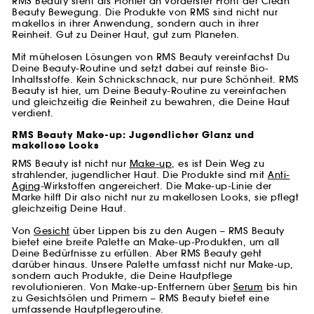
RMS Beauty steht als Pionier an vorderster Front der Clean
Beauty Bewegung. Die Produkte von RMS sind nicht nur
makellos in ihrer Anwendung, sondern auch in ihrer
Reinheit. Gut zu Deiner Haut, gut zum Planeten.
Mit mühelosen Lösungen von RMS Beauty vereinfachst Du
Deine Beauty-Routine und setzt dabei auf reinste Bio-
Inhaltsstoffe. Kein Schnickschnack, nur pure Schönheit. RMS
Beauty ist hier, um Deine Beauty-Routine zu vereinfachen
und gleichzeitig die Reinheit zu bewahren, die Deine Haut
verdient.
RMS Beauty Make-up: Jugendlicher Glanz und
makellose Looks
RMS Beauty ist nicht nur
Make-up
, es ist Dein Weg zu
strahlender, jugendlicher Haut. Die Produkte sind mit
Anti-
Aging
-Wirkstoffen angereichert. Die Make-up-Linie der
Marke hilft Dir also nicht nur zu makellosen Looks, sie pflegt
gleichzeitig Deine Haut.
Von
Gesicht
über Lippen bis zu den Augen – RMS Beauty
bietet eine breite Palette an Make-up-Produkten, um all
Deine Bedürfnisse zu erfüllen. Aber RMS Beauty geht
darüber hinaus. Unsere Palette umfasst nicht nur Make-up,
sondern auch Produkte, die Deine Hautpflege
revolutionieren. Von Make-up-Entfernern über
Serum
bis hin
zu Gesichtsölen und Primern – RMS Beauty bietet eine
umfassende Hautpflegeroutine.