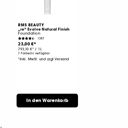
RMS BEAUTY
„re“ Evolve Natural Finish
Foundation
1387
23,00 €
793,10 €
/
1L
7 Farbe(n) verfügbar
*Inkl. MwSt. und zzgl.Versand
In den Warenkorb