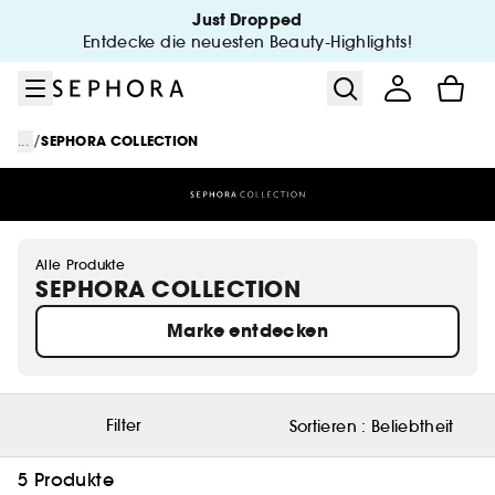
Zum Menü
Zum Hauptinhalt
Zur Fußzeile
Just Dropped
Entdecke die neuesten Beauty-Highlights!
/
...
SEPHORA COLLECTION
Alle Produkte
SEPHORA COLLECTION
Marke entdecken
Filter
Sortieren :
Beliebtheit
5 Produkte