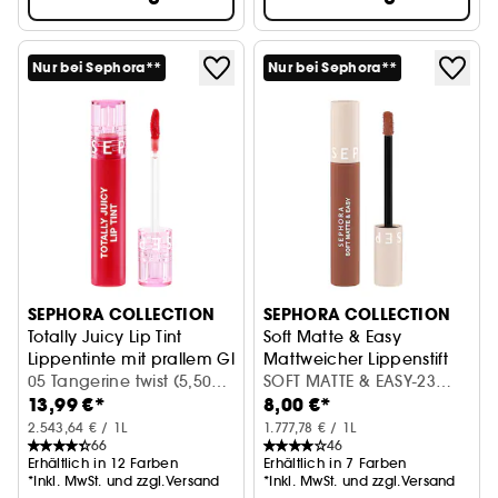
Nur bei Sephora**
Nur bei Sephora**
SEPHORA COLLECTION
SEPHORA COLLECTION
Totally Juicy Lip Tint
Soft Matte & Easy
Lippentinte mit prallem Glanz
Mattweicher Lippenstift
05 Tangerine twist (5,50
SOFT MATTE & EASY-23
13,99 €*
8,00 €*
ml)
LESS IS MORE 1
2.543,64 € / 1L
1.777,78 € / 1L
66
46
Erhältlich in 12 Farben
Erhältlich in 7 Farben
*Inkl. MwSt. und zzgl.Versand
*Inkl. MwSt. und zzgl.Versand