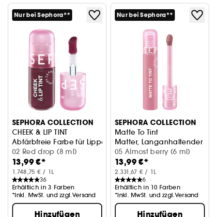
Nur bei Sephora**
Nur bei Sephora**
SEPHORA COLLECTION
SEPHORA COLLECTION
CHEEK & LIP TINT
Matte To Tint
Abfärbfreie Farbe für Lippen und Wangen
Matter, Langanhaltender Lip 
02 Red drop (8 ml)
05 Almost berry (6 ml)
13,99 €*
13,99 €*
1.748,75 € / 1L
2.331,67 € / 1L
36
6
Erhältlich in 3 Farben
Erhältlich in 10 Farben
*Inkl. MwSt. und zzgl.Versand
*Inkl. MwSt. und zzgl.Versand
Hinzufügen
Hinzufügen