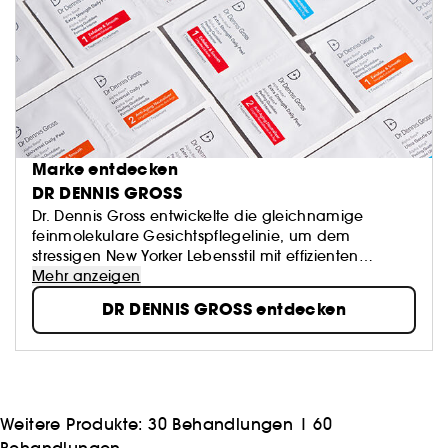
Marke entdecken
DR DENNIS GROSS
Dr. Dennis Gross entwickelte die gleichnamige
feinmolekulare Gesichtspflegelinie, um dem
stressigen New Yorker Lebensstil mit effizienten
Produkten den Kampf anzusagen. Das Doctor-Brand
Mehr anzeigen
verbindet den begehrenswerten Luxus der
DR DENNIS GROSS entdecken
glamourösen Upper East Side mit hochwirksamer
Hautpflege – und bringt genau diese Range von
Produkten zu dir nach Hause!
Weitere Produkte:
30 Behandlungen
|
60
Behandlungen