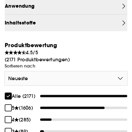
Unebenheiten im Hautton und in der Hautstruktur,
Anwendung
feine Linien und Falten, sowie vergrößerte Poren.
Inhaltsstoffe
Produktbewertung
4.5/5
(2171 Produktbewertungen)
Sortieren nach
Neueste
Alle (2171)
5
(1606)
4
(285)
3
(89)