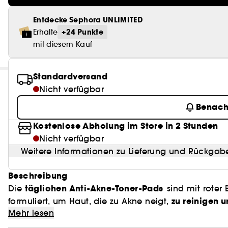
Entdecke Sephora UNLIMITED
+24 Punkte
Erhalte
mit diesem Kauf
Standardversand
Nicht verfügbar
Benach
Kostenlose Abholung im Store in 2 Stunden
Nicht verfügbar
Weitere Informationen zu Lieferung und Rückgab
Beschreibung
täglichen Anti-Akne-Toner-Pads
Die
sind mit roter
zu reinigen 
formuliert, um Haut, die zu Akne neigt,
Mehr lesen
leichte und nicht klebende
Ihre
Formel peelt sanft 
das Hautbild zu verfeinern, Aknemale zu mildern u