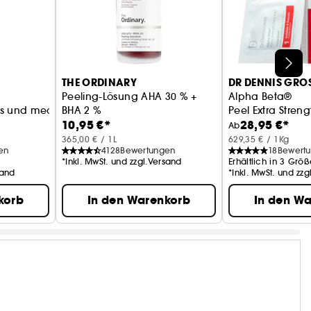
THE ORDINARY
DR DENNIS GRO
Peeling-Lösung AHA 30 % +
Alpha Beta®
es und mechanisches Peeling
BHA 2 %
Peel Extra Streng
10,95 €*
28,95 €*
Peelingbehandlung
Ab
365,00 € / 1L
629,35 € / 1Kg
en
4128
Bewertungen
18
Bewert
*Inkl. MwSt. und zzgl.Versand
Erhältlich in 3 Grö
sand
*Inkl. MwSt. und zz
korb
In den Warenkorb
In den W