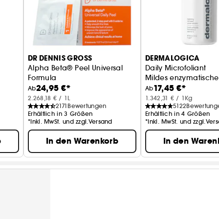
DR DENNIS GROSS
DERMALOGICA
Alpha Beta® Peel Universal
Daily Microfoliant
Formula
Mildes enzymatisch
24,95 €*
17,45 €*
Ab
Ab
2.268,18 € / 1L
1.342,31 € / 1Kg
2171
Bewertungen
5122
Bewertung
Erhältlich in 3 Größen
Erhältlich in 4 Größen
*Inkl. MwSt. und zzgl.Versand
*Inkl. MwSt. und zzgl.Ver
b
In den Warenkorb
In den Waren