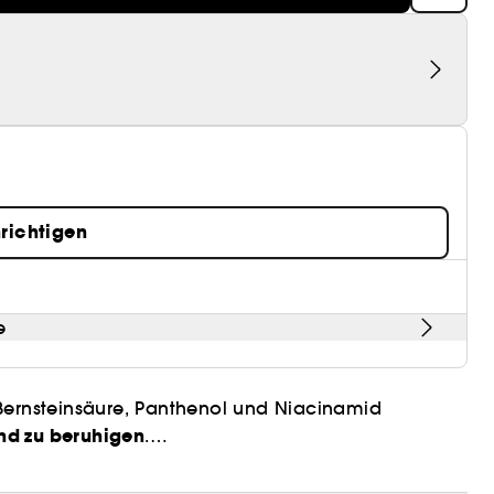
richtigen
e
 Bernsteinsäure, Panthenol und Niacinamid
und zu beruhigen
.
mithilfe von AHA und BHA und trägt so dazu bei,
überschüssigen Talg auszugleichen, ganz ohne
nd