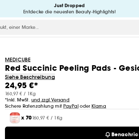
Just Dropped
Entdecke die neuesten Beauty-Highlights!
MEDICUBE
Red Succinic Peeling Pads - Ges
Siehe Beschreibung
24,95 €*
160,97 € / 1Kg
*Inkl. MwSt.
und zzgl.Versand
Sichere Ratenzahlung mit
PayPal
oder
Klarna
x 70
160,97 € / 1Kg
Benachric