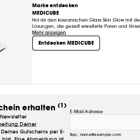
Marke entdecken
MEDICUBE
Hol dir den koreanischen Glass Skin Glow mit de
Lösungen, die gezielt erweiterte Poren und Unre
die Haut gesund aussieht.
Mehr anzeigen
Entdecken MEDICUBE
(1)
chein erhalten
E-Mail-Adresse
Newsletter
beitung Deiner
Deines Gutscheins per E-
Bsp.: name@example.com
 bist. Eine Abmeldung ist