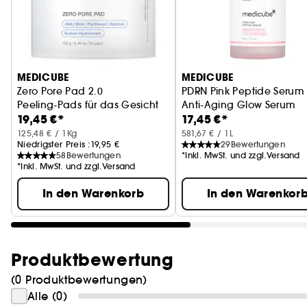
MEDICUBE
MEDICUBE
Zero Pore Pad 2.0
PDRN Pink Peptide Serum
Peeling-Pads für das Gesicht
Anti-Aging Glow Serum
19,45 €*
17,45 €*
125,48 € / 1Kg
581,67 € / 1L
Niedrigster Preis :
19,95 €
29
Bewertungen
58
Bewertungen
*Inkl. MwSt. und zzgl.Versand
*Inkl. MwSt. und zzgl.Versand
In den Warenkorb
In den Warenkor
Produktbewertung
(0 Produktbewertungen)
Alle (0)