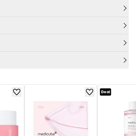
Unreinheiten zu bekämpfen,
rgetisch, um
verstopfte
eiten vorzubeugen.
en zu mildern
, damit der Teint glatter und
ng und optimale Feuchtigkeitsversorgung,
wodurch
Deal