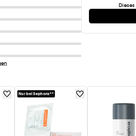
Dieses
gen
Nur bei Sephora**