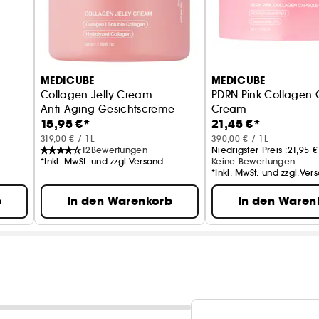
MEDICUBE
MEDICUBE
Collagen Jelly Cream
PDRN Pink Collagen 
Anti-Aging Gesichtscreme
Cream
15,95 €*
21,45 €*
Aufhellende Kapsel
319,00 € / 1L
390,00 € / 1L
12
Bewertungen
Niedrigster Preis :
21,95 €
*Inkl. MwSt. und zzgl.Versand
Keine Bewertungen
*Inkl. MwSt. und zzgl.Ver
b
In den Warenkorb
In den Waren