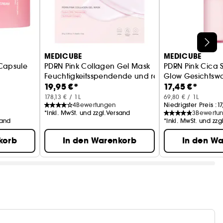
MEDICUBE
MEDICUBE
Capsule
PDRN Pink Collagen Gel Mask
PDRN Pink Cica 
Feuchtigkeitsspendende und regenerierende Ge
Glow Gesichtswa
19,95 €*
17,45 €*
creme
178,13 € / 1L
69,80 € / 1L
4
Bewertungen
Niedrigster Preis :
17
*Inkl. MwSt. und zzgl.Versand
3
Bewertu
sand
*Inkl. MwSt. und zz
korb
In den Warenkorb
In den W