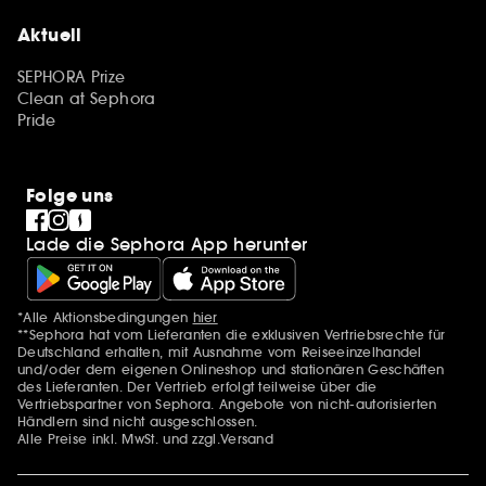
Aktuell
SEPHORA Prize
Clean at Sephora
Pride
Folge uns
Lade die Sephora App herunter
*Alle Aktionsbedingungen
hier
Zusätzlich Erwähnungen
**Sephora hat vom Lieferanten die exklusiven Vertriebsrechte für
Deutschland erhalten, mit Ausnahme vom Reiseeinzelhandel
und/oder dem eigenen Onlineshop und stationären Geschäften
des Lieferanten. Der Vertrieb erfolgt teilweise über die
Vertriebspartner von Sephora. Angebote von nicht-autorisierten
Händlern sind nicht ausgeschlossen.
Alle Preise inkl. MwSt. und zzgl.Versand