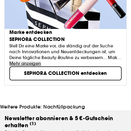
Marke entdecken
SEPHORA COLLECTION
Stell Dir eine Marke vor, die ständig auf der Suche
nach Innovationen und Neuentdeckungen ist, um
Deine tägliche Beauty-Routine zu verbessern... Make-
up, Accessoires, Bad- und Hautpflegeprodukte:
Mehr anzeigen
SEPHORA COLLECTION bietet eine Fülle von
SEPHORA COLLECTION entdecken
spannenden Produkten...
Weitere Produkte:
Nachfüllpackung
Newsletter abonnieren & 5 €-Gutschein
(1)
erhalten