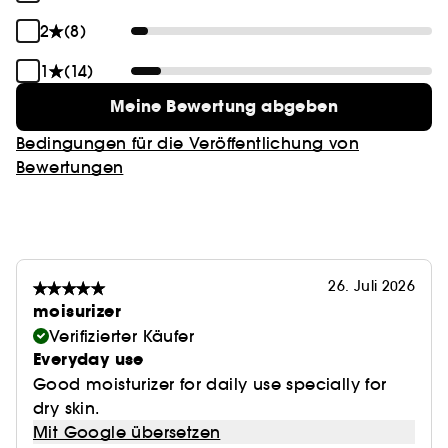
Forstwirtschaft
(2) Klinische Studie an 42 Personen nach einer 56-
2
(8)
tägigen Anwendung. Klinisches Scoring.
Erfahren Sie mehr über Clean at Sephora
[HERE]
1
(14)
Meine Bewertung abgeben
Bedingungen für die Veröffentlichung von
Bewertungen
26. Juli 2026
moisurizer
Verifizierter Käufer
Everyday use
Good moisturizer for daily use specially for
dry skin.
Mit Google übersetzen