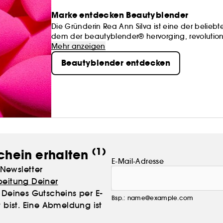
Marke entdecken
Beautyblender
Die Gründerin Rea Ann Silva ist eine der beliebt
dem der beautyblender® hervorging, revolutionie
seinem wasseraktivierten Schaum (Aqua-Activa
Mehr anzeigen
Beautyblender für den perfekten Teint, auch für
Beautyblender entdecken
(1)
chein erhalten
E-Mail-Adresse
Newsletter
beitung Deiner
Deines Gutscheins per E-
Bsp.: name@example.com
 bist. Eine Abmeldung ist