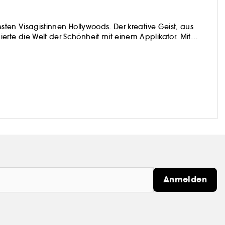
esten Visagistinnen Hollywoods. Der kreative Geist, aus
rte die Welt der Schönheit mit einem Applikator. Mit
tedTM) und seiner geschwungenen Silhouette sorgt der
 Anfänger.
Anmelden