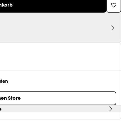
nkorb
üfen
nen Store
e