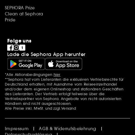
SEPHORA Prize
Clean at Sephora
Pride
Folge uns
Lade die Sephora App herunter
*Alle Aktionsbedingungen
hier
Zusätzlich Erwähnungen
**Sephora hat vom Lieferanten die exklusiven Vertriebsrechte für
Deutschland erhalten, mit Ausnahme vom Reiseeinzelhandel
und/oder dem eigenen Onlineshop und stationären Geschäften
des Lieferanten. Der Vertrieb erfolgt teilweise über die
Vertriebspartner von Sephora. Angebote von nicht-autorisierten
Händlern sind nicht ausgeschlossen.
Alle Preise inkl. MwSt. und zzgl.Versand
Impressum
AGB & Widerrufsbelehrung
Datenschutzerklärung