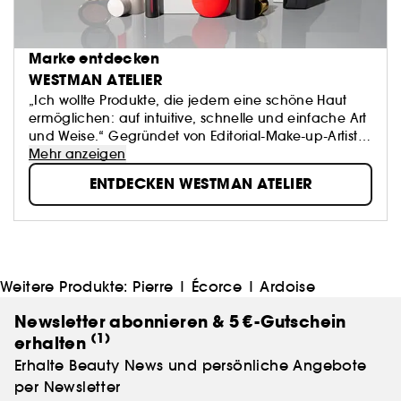
Marke entdecken
WESTMAN ATELIER
„Ich wollte Produkte, die jedem eine schöne Haut
ermöglichen: auf intuitive, schnelle und einfache Art
und Weise.“ Gegründet von Editorial-Make-up-Artist
Gucci Westman, kombiniert die Beauty-Marke
Mehr anzeigen
Westman Atelier kraftvolle Pigmente mit nährenden,
ENTDECKEN WESTMAN ATELIER
hautpflegenden Inhaltsstoffen und sicheren
Formulierungen. Daraus ergibt sich ein völlig neues
Konzept, mit dem sich mühelos eine beeindruckend
schöne Haut erreichen lässt, die sich so angenehm
anfühlt, wie sie aussieht.
Weitere Produkte:
Pierre
|
Écorce
|
Ardoise
Newsletter abonnieren & 5 €-Gutschein
(1)
erhalten
Erhalte Beauty News und persönliche Angebote
per Newsletter