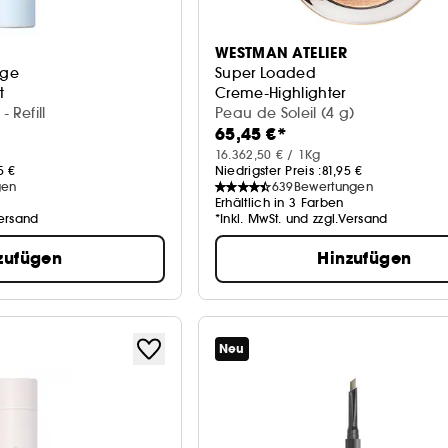
WESTMAN ATELIER
rge
Super Loaded
t
Creme-Highlighter
- Refill
Peau de Soleil (4 g)
65,45 €*
16.362,50 € / 1Kg
5 €
Niedrigster Preis :
81,95 €
gen
639
Bewertungen
Erhältlich in 3 Farben
Versand
*Inkl. MwSt. und zzgl.Versand
zufügen
Hinzufügen
Neu