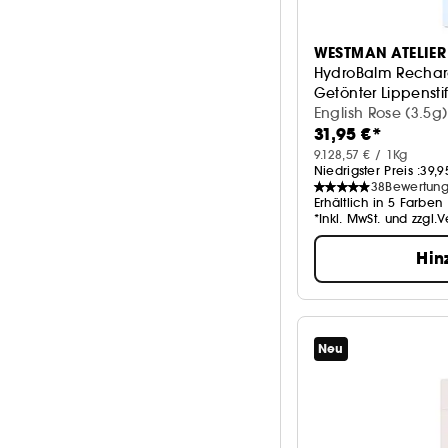
WESTMAN ATELIER
HydroBalm Recha
Getönter Lippenstif
English Rose (3.5g) 
31,95 €*
9.128,57 € / 1Kg
Niedrigster Preis :
39,9
38
Bewertun
Erhältlich in 5 Farben
*Inkl. MwSt. und zzgl.
Hin
Neu