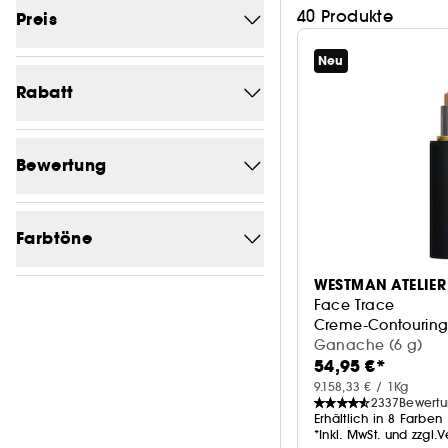
40 Produkte
Preis
Neu
Von (€)
Bis (€)
Rabatt
-0
40
Bewertung
1/5
40
Farbtöne
2/5
40
WESTMAN ATELIER
Braun
15
3/5
40
Face Trace
Creme-Contouring-
beige
12
4/5
40
Ganache (6 g)
54,95 €*
Rosa
11
9.158,33 € / 1Kg
2337
Bewert
Lila
5
Erhältlich in 8 Farben
*Inkl. MwSt. und zzgl.