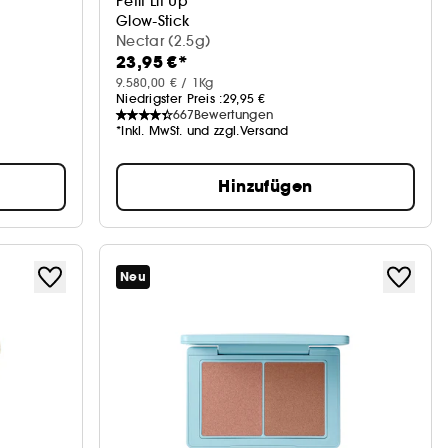
Petit Lit Up
Glow-Stick
Nectar (2.5g)
23,95 €*
9.580,00 € / 1Kg
Niedrigster Preis :
29,95 €
667
Bewertungen
*Inkl. MwSt. und zzgl.Versand
Hinzufügen
Neu