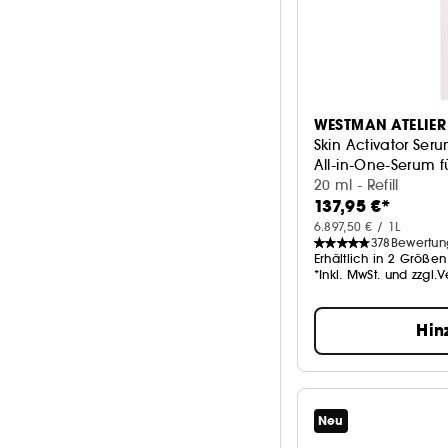
WESTMAN ATELIER
Skin Activator Ser
All-in-One-Serum f
20 ml - Refill
137,95 €*
6.897,50 € / 1L
378
Bewertu
Erhältlich in 2 Größen
*Inkl. MwSt. und zzgl.
Hin
Neu