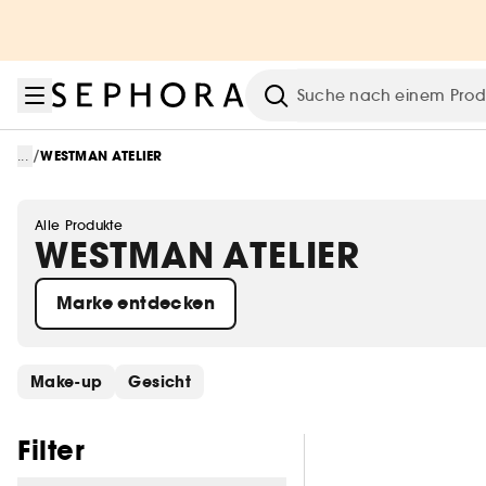
Zum Menü
Zum Hauptinhalt
Zur Fußzeile
Suche
/
...
WESTMAN ATELIER
Alle Produkte
WESTMAN ATELIER
Marke entdecken
Schnelllinks überspringen
Make-up
Gesicht
Filter überspringen
Filter