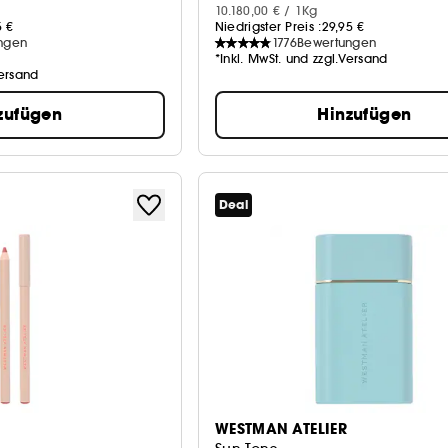
10.180,00 € / 1Kg
5 €
Niedrigster Preis :
29,95 €
ngen
1776
Bewertungen
n
*Inkl. MwSt. und zzgl.Versand
Versand
zufügen
Hinzufügen
Deal
WESTMAN ATELIER