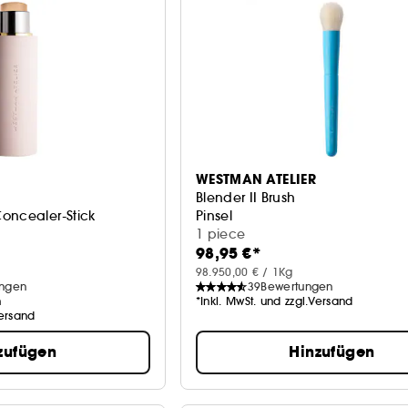
WESTMAN ATELIER
Blender II Brush
oncealer-Stick
Pinsel
1 piece
98,95 €*
98.950,00 € / 1Kg
ungen
39
Bewertungen
n
*Inkl. MwSt. und zzgl.Versand
Versand
zufügen
Hinzufügen