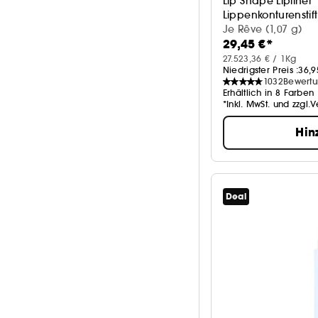
Lip Shape Lipliner
Lippenkonturenstift
Je Rêve (1,07 g)
29,45 €*
27.523,36 € / 1Kg
Niedrigster Preis :
36,9
1032
Bewert
Erhältlich in 8 Farben
*Inkl. MwSt. und zzgl.
Hin
Deal