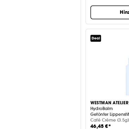
Rötungen
4
Hin
Multi
3
schwarz
3
Weiß
2
Deal
Mehr anzeigen
WESTMAN ATELIER
HydroBalm
Getönter Lippenstif
Café Crème (3.5g
46,45 €*