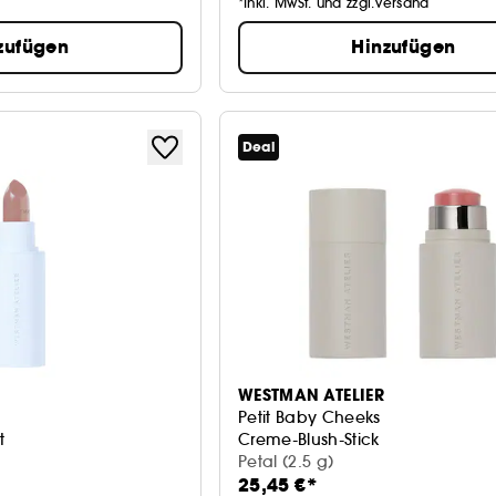
*Inkl. MwSt. und zzgl.Versand
zufügen
Hinzufügen
Deal
WESTMAN ATELIER
Petit Baby Cheeks
t
Creme-Blush-Stick
)
Petal (2.5 g)
25,45 €*