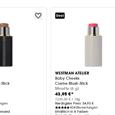
Deal
WESTMAN ATELIER
Baby Cheeks
Stick
Creme-Blush-Stick
Minette (6 g)
43,95 €*
7.325,00 € / 1Kg
ungen
Niedrigster Preis :
54,95 €
4040
Bewertungen
Versand
Erhältlich in 8 Farben