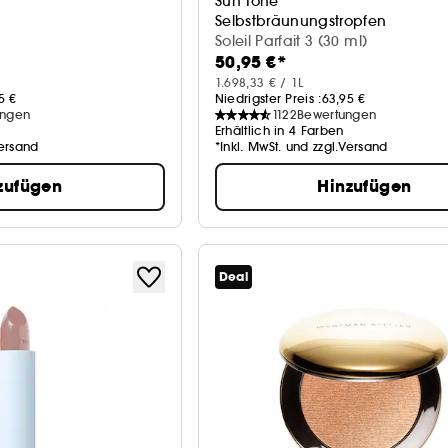
Sun Tone
Selbstbräunungstropfen
Soleil Parfait 3 (30 ml)
50,95 €*
1.698,33 € / 1L
5 €
Niedrigster Preis :
63,95 €
ungen
1122
Bewertungen
Erhältlich in 4 Farben
Versand
*Inkl. MwSt. und zzgl.Versand
zufügen
Hinzufügen
Deal