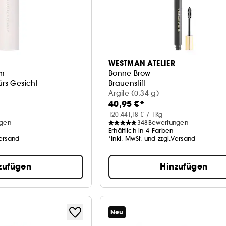
WESTMAN ATELIER
um
Bonne Brow
ürs Gesicht
Brauenstift
Argile (0.34 g)
40,95 €*
120.441,18 € / 1Kg
ngen
348
Bewertungen
Erhältlich in 4 Farben
Versand
*Inkl. MwSt. und zzgl.Versand
zufügen
Hinzufügen
Neu