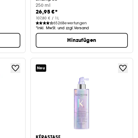
250 ml
26,95 €*
107,80 € / 1L
6526
Bewertungen
*Inkl. MwSt. und zzgl.Versand
Hinzufügen
Neu
KÉRASTASE