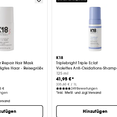
K18
r Repair Hair Mask
Triplebright Triple Eclat
igtes Haar - Reisegröße
Violettes Anti-Oxidations-Sham
125 ml
41,95 €*
335,60 € / 1L
5 €
249
Bewertungen
ungen
*Inkl. MwSt. und zzgl.Versand
Versand
zufügen
Hinzufügen