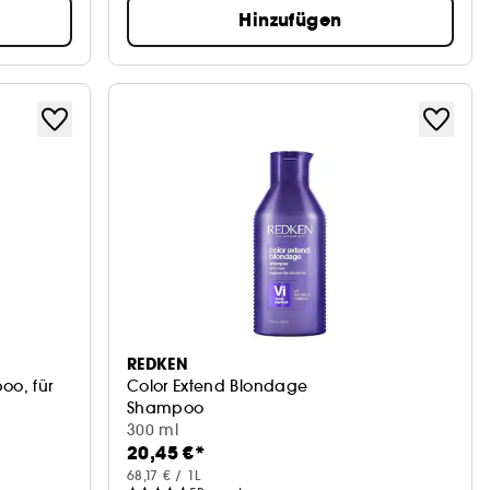
Hinzufügen
REDKEN
oo, für
Color Extend Blondage
Shampoo
300 ml
20,45 €*
68,17 € / 1L