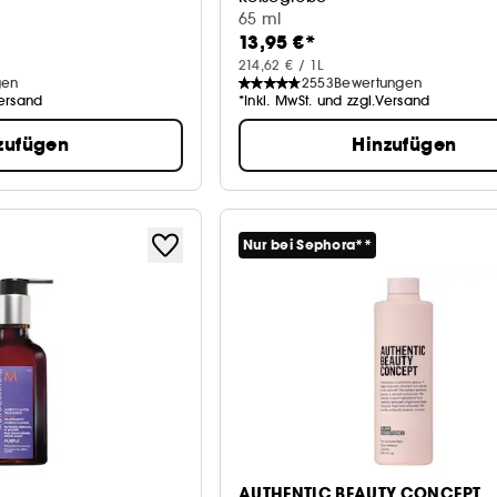
65 ml
13,95 €*
214,62 € / 1L
gen
2553
Bewertungen
Versand
*Inkl. MwSt. und zzgl.Versand
zufügen
Hinzufügen
Nur bei Sephora**
AUTHENTIC BEAUTY CONCEPT