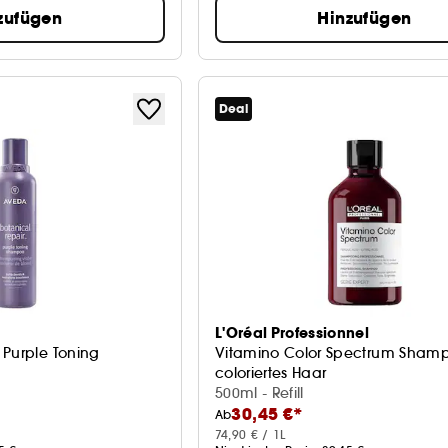
zufügen
Hinzufügen
Deal
L'Oréal Professionnel
 Purple Toning
Vitamino Color Spectrum Shamp
coloriertes Haar
Shampoo
500ml - Refill
30,45 €*
Ab
74,90 € / 1L