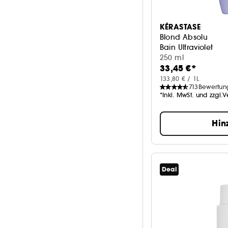
KÉRASTASE
Blond Absolu
Bain Ultraviolet
250 ml
33,45 €*
133,80 € / 1L
713
Bewertun
*Inkl. MwSt. und zzgl.
Hin
Deal