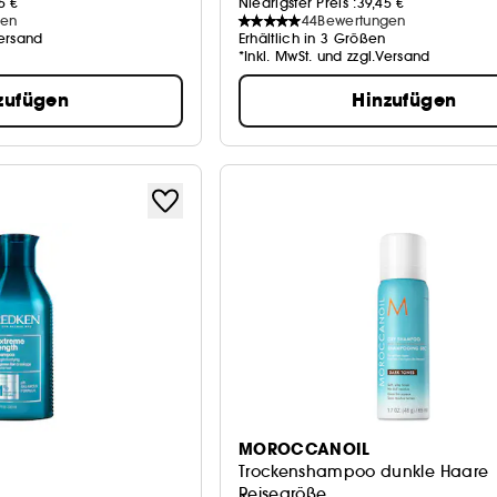
5 €
Niedrigster Preis :
39,45 €
gen
44
Bewertungen
Versand
Erhältlich in 3 Größen
*Inkl. MwSt. und zzgl.Versand
zufügen
Hinzufügen
MOROCCANOIL
Trockenshampoo dunkle Haare
Reisegröße