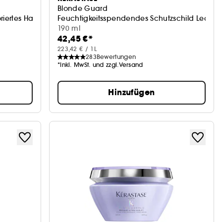
Blonde Guard
riertes Haar
Feuchtigkeitsspendendes Schutzschild Leave-
190 ml
42,45 €*
223,42 € / 1L
283
Bewertungen
*Inkl. MwSt. und zzgl.Versand
Hinzufügen