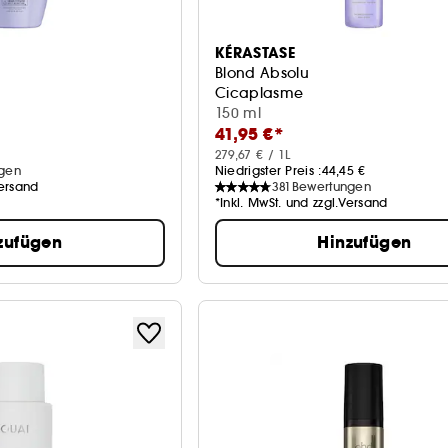
KÉRASTASE
Blond Absolu
Cicaplasme
150 ml
41,95 €*
279,67 € / 1L
gen
Niedrigster Preis :
44,45 €
Versand
381
Bewertungen
*Inkl. MwSt. und zzgl.Versand
zufügen
Hinzufügen