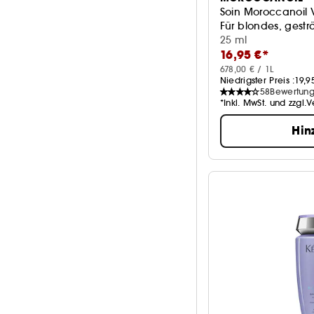
Soin Moroccanoil V
Für blondes, gest
25 ml
16,95 €*
678,00 € / 1L
Niedrigster Preis :
19,9
58
Bewertun
*Inkl. MwSt. und zzgl.
Hin