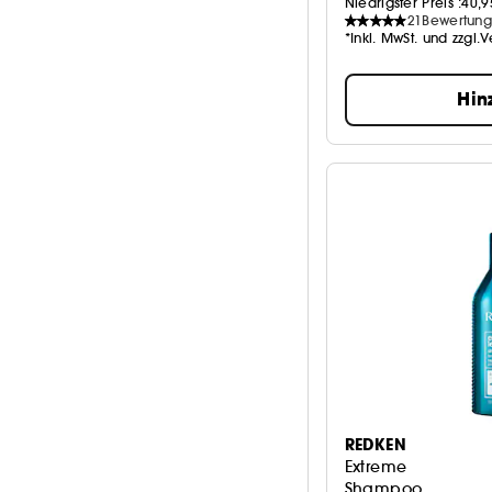
Niedrigster Preis :
40,9
21
Bewertun
*Inkl. MwSt. und zzgl.
Hin
REDKEN
Extreme
Shampoo