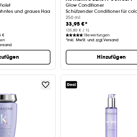
iolet
Glow Conditioner
rähntes und graues Haar
Schützender Conditioner für colo
250 ml
33,95 €*
135,80 € / 1L
5 €
1
Bewertungen
gen
*Inkl. MwSt. und zzgl.Versand
Versand
zufügen
Hinzufügen
Deal