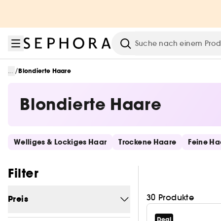
Zum Menü
Zum Hauptinhalt
Zur Fußzeile
Suche
/
...
Blondierte Haare
Blondierte Haare
Schnelllinks überspringen
Welliges & Lockiges Haar
Trockene Haare
Feine Ha
Filter überspringen
Filter
30 Produkte
Preis
Deal