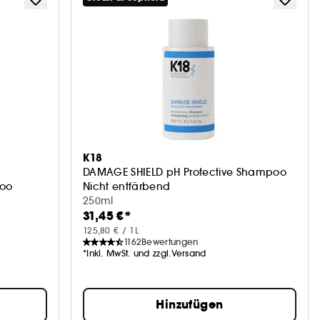
K18
DAMAGE SHIELD pH Protective Shampoo
poo
Nicht entfärbend
250ml
31,45 €*
125,80 € / 1L
1162
Bewertungen
*Inkl. MwSt. und zzgl.Versand
Hinzufügen