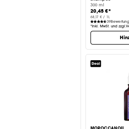
300 ml
20,45 €*
68,17 € / 1L
39
Bewertun
*Inkl. MwSt. und zzgl.
Hin
Deal
MOROCCANOIL