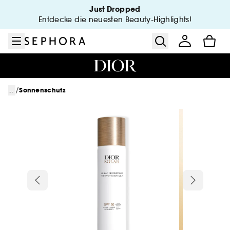
Zum Menü
Zum Hauptinhalt
Zur Fußzeile
Just Dropped
Entdecke die neuesten Beauty-Highlights!
/
...
Sonnenschutz