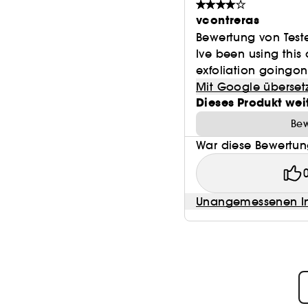
vcontreras
Bewertung von Test
Ive been using thi
exfoliation goingon
Mit Google überset
Dieses Produkt wei
Bew
War diese Bewertung
Unangemessenen In