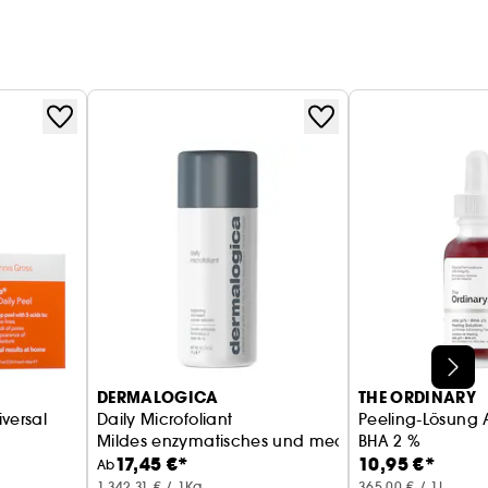
DERMALOGICA
THE ORDINARY
versal
Daily Microfoliant
Peeling-Lösung 
Mildes enzymatisches und mechanisches Peeling
BHA 2 %
17,45 €*
10,95 €*
Peelingbehand
Ab
1.342,31 € / 1Kg
365,00 € / 1L