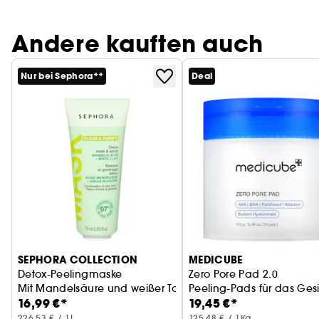
Andere kauften auch
Nur bei Sephora**
Deal
SEPHORA COLLECTION
MEDICUBE
Detox-Peelingmaske
Zero Pore Pad 2.0
Mit Mandelsäure und weißer Tonerde
Peeling-Pads für das Ges
16,99 €*
19,45 €*
226,53 € / 1L
125,48 € / 1Kg