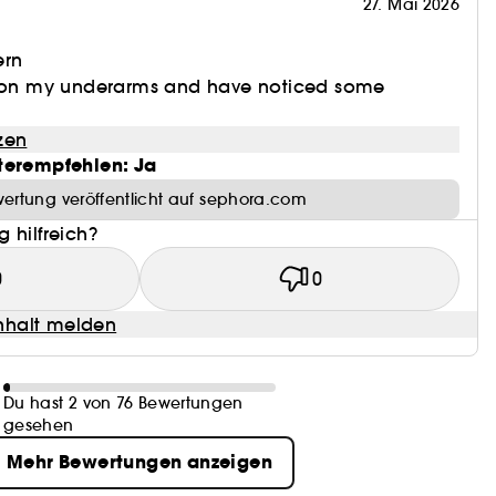
27. Mai 2026
ern
s on my underarms and have noticed some
zen
terempfehlen: Ja
ertung veröffentlicht auf sephora.com
 hilfreich?
0
0
halt melden
Du hast 2 von 76 Bewertungen
gesehen
Mehr Bewertungen anzeigen