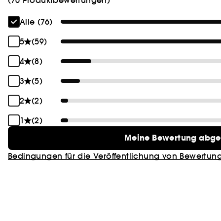
Alle (76)
5
(59)
4
(8)
3
(5)
2
(2)
1
(2)
Meine Bewertung abg
Bedingungen für die Veröffentlichung von Bewertun