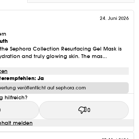
24. Juni 2026
ern
outh
 the Sephora Collection Resurfacing Gel Mask is
ration and truly glowing skin. The mas...
zen
terempfehlen: Ja
ertung veröffentlicht auf sephora.com
 hilfreich?
0
0
halt melden