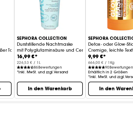
SEPHORA COLLECTION
SEPHORA COLLECTI
Durststillende Nachtmaske
Detox- oder Glow-St
ßer Tonerde
mit Polyglutaminsäure und Ceramiden
Cremige, leichte Text
16,99 €*
9,99 €*
226,53 € / 1L
666,00 € / 1Kg
86
Bewertungen
90
Bewertungen
*Inkl. MwSt. und zzgl.Versand
Erhältlich in 2 Größen
*Inkl. MwSt. und zzgl.Ver
b
In den Warenkorb
In den Waren