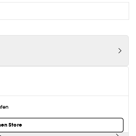
üfen
nen Store