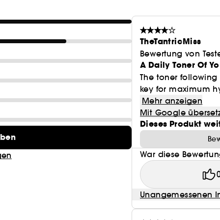
TheTantricMiss
Bewertung von Test
A Daily Toner Of Y
The toner following
key for maximum hyd
Mehr anzeigen
Mit Google überset
Dieses Produkt wei
eben
Bew
War diese Bewertung
gen
Unangemessenen In