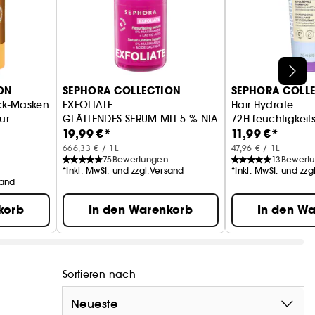
ON
SEPHORA COLLECTION
SEPHORA COLL
ick-Masken
EXFOLIATE
Hair Hydrate
ur
GLÄTTENDES SERUM MIT 5 % NIACINAMID + MILCHS
72H feuchtigke
19,99 €*
11,99 €*
666,33 € / 1L
47,96 € / 1L
75
Bewertungen
13
Bewert
*Inkl. MwSt. und zzgl.Versand
*Inkl. MwSt. und zz
sand
korb
In den Warenkorb
In den W
Sortieren nach
Neueste