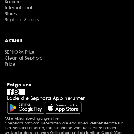
Karriere
International
Stores
Sephora Stands
Aktuell
SEPHORA Prize
Clean at Sephora
Pride
Folge uns
Lade die Sephora App herunter
*Alle Aktionsbedingungen
hier
Zusätzlich Erwähnungen
**Sephora hat vom Lieferanten die exklusiven Vertriebsrechte für
Deutschland erhalten, mit Ausnahme vom Reiseeinzelhandel
und/oder dem eigenen Onlineshop und stationären Geschäften