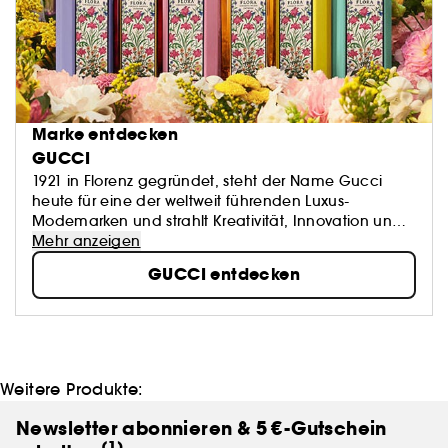
Marke entdecken
GUCCI
1921 in Florenz gegründet, steht der Name Gucci
heute für eine der weltweit führenden Luxus-
Modemarken und strahlt Kreativität, Innovation und
italienische Handwerkskunst aus. Die Marke Gucci
Mehr anzeigen
gehört zum französischen Luxusgüter-Konzern
GUCCI entdecken
KeringGroup, welcher weltweit Mode und
Accessoires vertreibt und in welchem eine Vielzahl
weiterer Luxus-, Sport- und Lifestyle-Marken vertreten
sind.
Weitere Produkte:
Newsletter abonnieren & 5 €-Gutschein
(1)