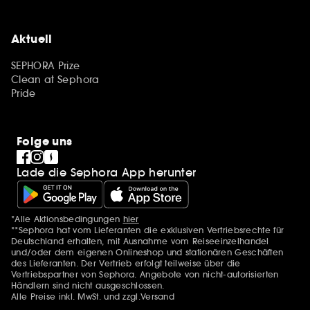
Aktuell
SEPHORA Prize
Clean at Sephora
Pride
Folge uns
Lade die Sephora App herunter
*Alle Aktionsbedingungen
hier
Zusätzlich Erwähnungen
**Sephora hat vom Lieferanten die exklusiven Vertriebsrechte für
Deutschland erhalten, mit Ausnahme vom Reiseeinzelhandel
und/oder dem eigenen Onlineshop und stationären Geschäften
des Lieferanten. Der Vertrieb erfolgt teilweise über die
Vertriebspartner von Sephora. Angebote von nicht-autorisierten
Händlern sind nicht ausgeschlossen.
Alle Preise inkl. MwSt. und zzgl.Versand