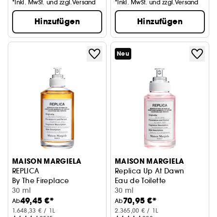
*Inkl. MwSt. und zzgl.Versand
*Inkl. MwSt. und zzgl.Versand
Hinzufügen
Hinzufügen
Neu
MAISON MARGIELA
MAISON MARGIELA
REPLICA
Replica Up At Dawn
By The Fireplace
Eau de Toilette
30 ml
30 ml
49,45 €*
70,95 €*
Ab
Ab
1.648,33 € / 1L
2.365,00 € / 1L