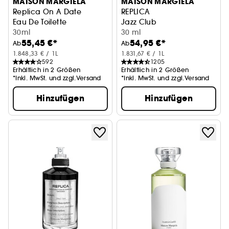
MAISON MARGIELA
MAISON MARGIELA
Replica On A Date
REPLICA
Eau De Toilette
Jazz Club
30ml
30 ml
55,45 €*
54,95 €*
Ab
Ab
1.848,33 € / 1L
1.831,67 € / 1L
592
1205
Erhältlich in 2 Größen
Erhältlich in 2 Größen
*Inkl. MwSt. und zzgl.Versand
*Inkl. MwSt. und zzgl.Versand
Hinzufügen
Hinzufügen