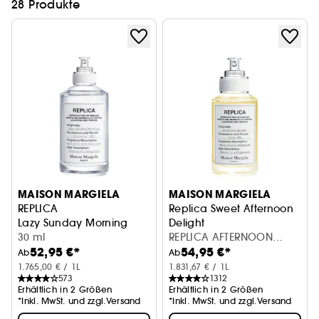
28 Produkte
MAISON MARGIELA
MAISON MARGIELA
REPLICA
Replica Sweet Afternoon
Lazy Sunday Morning
Delight
30 ml
Eau de Toilette
REPLICA AFTERNOON
52,95 €*
54,95 €*
DELIGHT EDT 30ML
Ab
Ab
1.765,00 € / 1L
1.831,67 € / 1L
573
1312
Erhältlich in 2 Größen
Erhältlich in 2 Größen
*Inkl. MwSt. und zzgl.Versand
*Inkl. MwSt. und zzgl.Versand