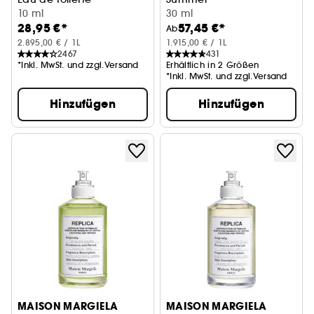
10 ml
Eau de Toilette
30 ml
28,95 €*
57,45 €*
Ab
2.895,00 € / 1L
1.915,00 € / 1L
2467
431
*Inkl. MwSt. und zzgl.Versand
Erhältlich in 2 Größen
*Inkl. MwSt. und zzgl.Versand
Hinzufügen
Hinzufügen
MAISON MARGIELA
MAISON MARGIELA