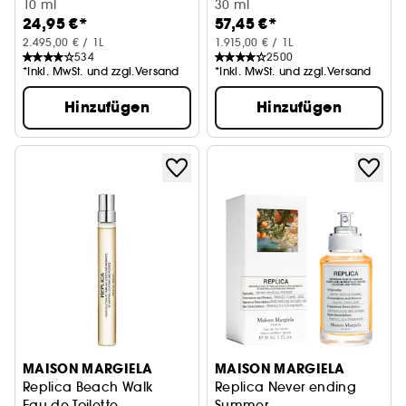
Eau de Toilette
10 ml
30 ml
24,95 €*
57,45 €*
2.495,00 € / 1L
1.915,00 € / 1L
534
2500
*Inkl. MwSt. und zzgl.Versand
*Inkl. MwSt. und zzgl.Versand
Hinzufügen
Hinzufügen
MAISON MARGIELA
MAISON MARGIELA
Replica Beach Walk
Replica Never ending
Eau de Toilette
Summer