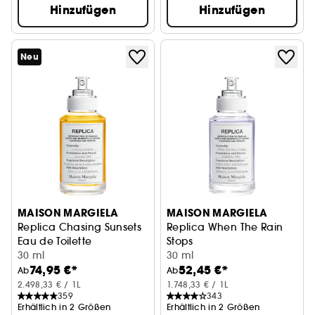
Hinzufügen
Hinzufügen
Neu
MAISON MARGIELA
MAISON MARGIELA
Replica Chasing Sunsets
Replica When The Rain
Eau de Toilette
Stops
30 ml
Eau de Toilette
30 ml
74,95 €*
52,45 €*
Ab
Ab
2.498,33 € / 1L
1.748,33 € / 1L
359
343
Erhältlich in 2 Größen
Erhältlich in 2 Größen