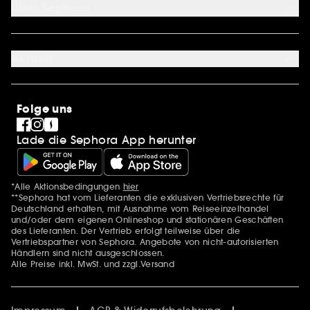
Über Sephora
Geschenkkarte
Cookie Einstellungen
Über uns
Karriere
Aktuell
International
Stores
SEPHORA Prize
Sephora Stands
Clean at Sephora
Folge uns
Pride
Lade die Sephora App herunter
*Alle Aktionsbedingungen
hier
Zusätzlich Erwähnungen
**Sephora hat vom Lieferanten die exklusiven Vertriebsrechte für
Deutschland erhalten, mit Ausnahme vom Reiseeinzelhandel
und/oder dem eigenen Onlineshop und stationären Geschäften
des Lieferanten. Der Vertrieb erfolgt teilweise über die
Vertriebspartner von Sephora. Angebote von nicht-autorisierten
Händlern sind nicht ausgeschlossen.
Alle Preise inkl. MwSt. und zzgl.Versand