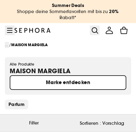
Zum Menü
Zum Hauptinhalt
Zur Fußzeile
Summer Deals
20%
Shoppe deine Sommerfavoriten mit bis zu
Rabatt*
/
...
MAISON MARGIELA
Alle Produkte
MAISON MARGIELA
Marke entdecken
Schnelllinks überspringen
Parfum
Filter
Sortieren :
Vorschlag