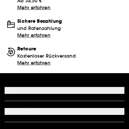
Ab 34.50 €
Mehr erfahren
Sichere Bezahlung
und Ratenzahlung
Mehr erfahren
Retoure
Kostenloser Rückversand
Mehr erfahren
Hilfe
FAQ
Kontakt
Dein Sephora
Lieferservices
Retoure & Rückerstattung
Mein Konto
Zahlungsmethoden
Sephora Unlimited