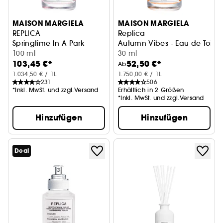
MAISON MARGIELA
MAISON MARGIELA
REPLICA
Replica
Springtime In A Park
Autumn Vibes - Eau de Toilet
100 ml
30 ml
103,45 €*
52,50 €*
Ab
1.034,50 € / 1L
1.750,00 € / 1L
231
506
*Inkl. MwSt. und zzgl.Versand
Erhältlich in 2 Größen
*Inkl. MwSt. und zzgl.Versand
Hinzufügen
Hinzufügen
Deal