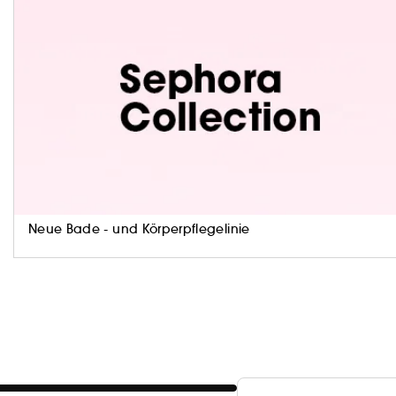
(1) Styling
(2) Wissenschaftlicher Test an 20 Personen, 12 Stu
(3) Fluff & Fix = Texturierend und fixierend
(4) Betonung der Augenbrauen
Umweltinformationen
Neue Bade - und Körperpflegelinie
Vegan :
Produkte aus natürlich gewonnenen Inhaltss