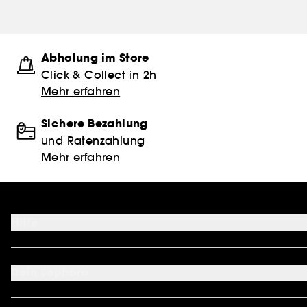
Abholung im Store
Click & Collect in 2h
Mehr erfahren
Sichere Bezahlung
und Ratenzahlung
Mehr erfahren
Hilfe
FAQ
Kontakt
Dein Sephora
Lieferservices
Retoure & Rückerstattung
Mein Konto
Zahlungsmethoden