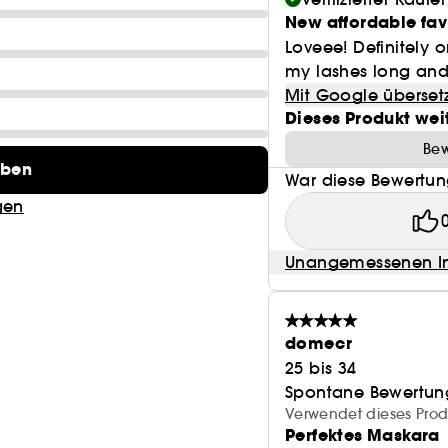
New affordable fav
Loveee! Definitely
my lashes long and f
Mit Google überset
Dieses Produkt wei
Bew
eben
War diese Bewertung
gen
Unangemessenen In
domecr
25 bis 34
Spontane Bewertun
Verwendet dieses Prod
Perfektes Maskara