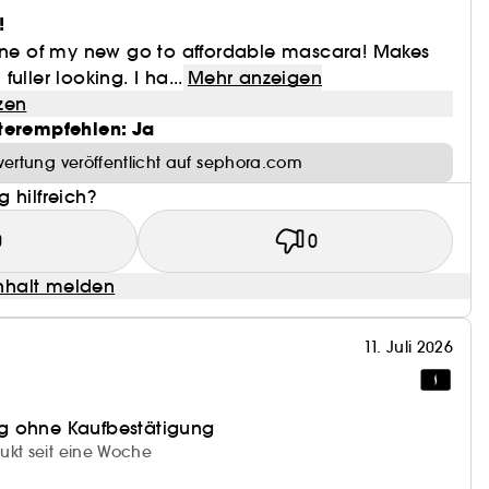
!
 one of my new go to affordable mascara! Makes
uller looking. I ha...
Mehr anzeigen
zen
terempfehlen: Ja
ertung veröffentlicht auf sephora.com
 hilfreich?
0
0
halt melden
11. Juli 2026
g ohne Kaufbestätigung
ukt seit eine Woche