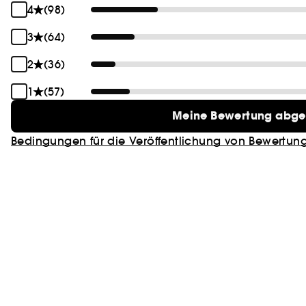
4
(98)
3
(64)
2
(36)
1
(57)
Meine Bewertung abg
Bedingungen für die Veröffentlichung von Bewertun