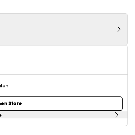
üfen
nen Store
e