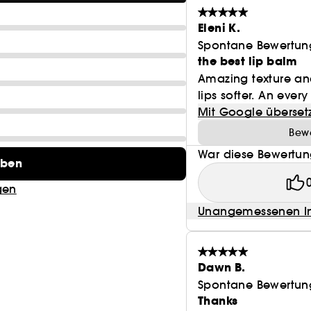
Eleni K.
Spontane Bewertun
the best lip balm
Amazing texture and
lips softer. An ever
Mit Google überset
Bewe
War diese Bewertung
eben
gen
Unangemessenen In
Dawn B.
Spontane Bewertun
Thanks