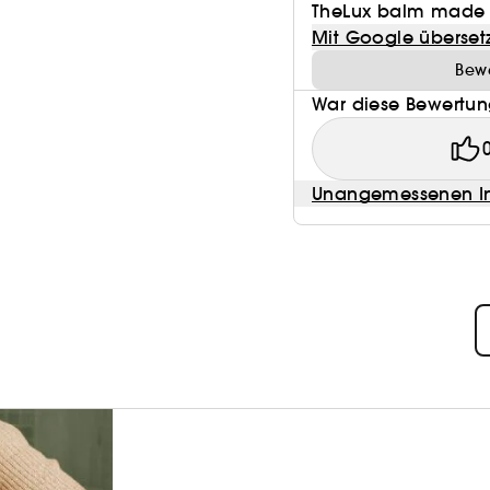
TheLux balm made my
Mit Google überset
Bewe
War diese Bewertung
Unangemessenen In