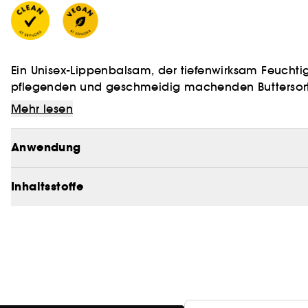
Ein Unisex-Lippenbalsam, der tiefenwirksam Feuchti
pflegenden und geschmeidig machenden Buttersorte
Mehr lesen
- Verbessert und stärkt die Feuchtigkeitsbarriere der 
Anwendung
- Verbessert die Textur der Lippen
- Spendet Feuchtigkeit
Inhaltsstoffe
Erfahren Sie mehr über Clean at Sephora
[HERE]
Vegan :
Produkte aus natürlich gewonnenen Inhaltss