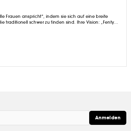
lle Frauen anspricht“, indem sie sich auf eine breite
e traditionell schwer zu finden sind. Ihre Vision: „Fenty
aller Hautfarben, Persönlichkeiten, Einstellungen und
 aus Zwang aufgelegt werden. Fühlt euch frei, Chancen
oder Anderes zu wagen." - Rihanna
Anmelden