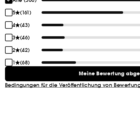
Alle (360)
5
(161)
4
(43)
3
(46)
2
(42)
1
(68)
Meine Bewertung abg
Bedingungen für die Veröffentlichung von Bewertun