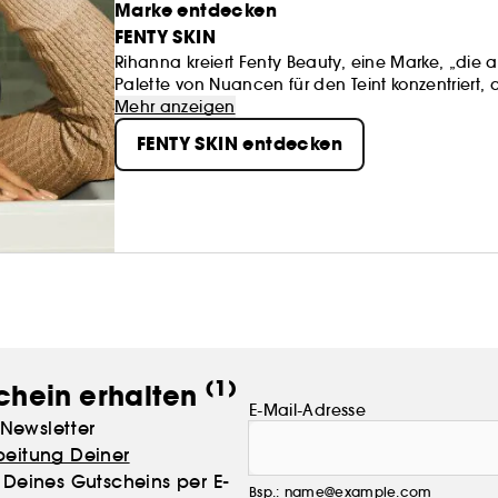
Marke entdecken
FENTY SKIN
Rihanna kreiert Fenty Beauty, eine Marke, „die a
Palette von Nuancen für den Teint konzentriert, di
Beauty wurde für jeden geschaffen - für Frauen 
Mehr anzeigen
Kulturen. Make-up soll Spaß machen und nicht
FENTY SKIN entdecken
zu ergreifen, Risiken einzugehen, etwas Neues 
(1)
chein erhalten
E-Mail-Adresse
Newsletter
beitung Deiner
Deines Gutscheins per E-
Bsp.: name@example.com