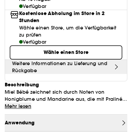
Anspitzer
BB & CC Cream
Lashes
Best Skin Ever Shade Finder
Parfums unter 50 €
High-Performance Haarpflege
Clean Make-up
Verfügbar
Sensible Haut
Locken Definition
Alles anzeigen
Make-up Trends
Pflege Trends
Kopfhautpeeling
Pinzette
Aquatischer Duft
Kostenlose Abholung im Store in 2
Nagelknipser
Paletten
Eyeliner
Duft Layering
Hair Styling
Clean Gesichtspflege
Stunden
Rötungen
Feuchtigkeit
Make-up
Holziger Duft
Alles anzeigen
Alles anzeigen
Wähle einen Store, um die Verfügbarkeit
Mattierendes Papier
Parfum-Highlights
Hair back to School
Clean Parfum
Pigmentflecken
Sonnenschutz
zu prüfen
Hautpflege
Würziger Duft
Make it last
Skincare meets Makeup
Verfügbar
Duft Neuheiten
Kopfhautpflege
Clean Haarpflege
Poren
Glanz & Glättung
Skincare meets Makeup
Skin Longevity
Wähle einen Store
Düfte der Saison
Haarpflege unter 25€
Gefärbtes Haar
Weitere Informationen zu Lieferung und
Make-up Routine
Self-Care Moment
Haarpflege Beststeller
Rückgabe
Make-up Must-haves
Hol dir den Glow!
Beschreibung
Find your favourite finish
Hautpflege unter 30 €
Miel Bébé zeichnet sich durch Noten von
Honigblume und Mandarine aus, die mit Praliné
Instant Lip Love
Clinical Skincare
kombiniert sind und ein üppiges Blumenbouquet
Mehr lesen
ergeben, das von süßen Honignoten durchzogen
ist. Inspiriert von einem Spaziergang durch einen
Anwendung
blühenden Garten, ist dieses Parfum eine