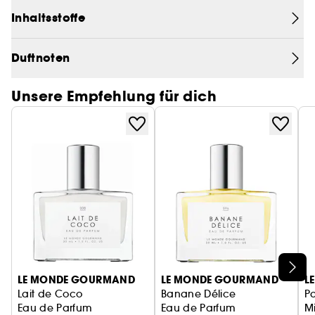
innovative Kombination aus weißen Blumen und
Inhaltsstoffe
Gourmand-Noten.
Miel Bébé ist blumig, anmutig und süß und
Duftnoten
entfaltet sich schon beim ersten Sprühen auf der
Haut. Trage Miel Bébé immer dann, wenn du Lust
Unsere Empfehlung für dich
auf eine fröhliche Auszeit hast – ein Parfum, das
dich mit einem zarten Schleier aus warmer Süße
umgibt. Es ist eine Einladung an dich, durch
blühende Gärten und sonnige Obstgärten zu
schlendern und die Schönheit jedes Moments zu
genießen. Miel Bébé ist perfekt für jeden Tag und
jede Stimmung und feiert die blumige, süße und
fröhliche Seite des Lebens.
Kopfnote: Ätherisches Öl aus saftiger Mandarine*.
Ananas
LE MONDE GOURMAND
LE MONDE GOURMAND
L
Herznote: Gelbe Freesie. Jasmin. Geißblatt.
Lait de Coco
Banane Délice
P
Eau de Parfum
Eau de Parfum
Mi
Honigblume.