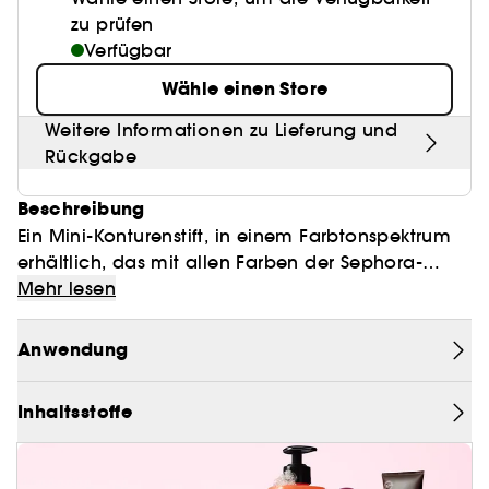
zu prüfen
Verfügbar
Wähle einen Store
Weitere Informationen zu Lieferung und
Rückgabe
Beschreibung
Ein Mini-Konturenstift, in einem Farbtonspektrum
erhältlich, das mit allen Farben der Sephora-
Lippenstifte kombiniert werden kann.
Mehr lesen
Für welche Art von Make-up?
- Diese Konturenstifte ermöglichen es Ihnen,
Anwendung
jederzeit eine perfekte Lippenkontur zu ziehen.
- Sie können auch auf den gesamten Lippen für
Inhaltsstoffe
ein trendiges, semi-mattes Finish, verwendet
werden.
- Farbtöne, die mit allen Lippenstiftfarben von