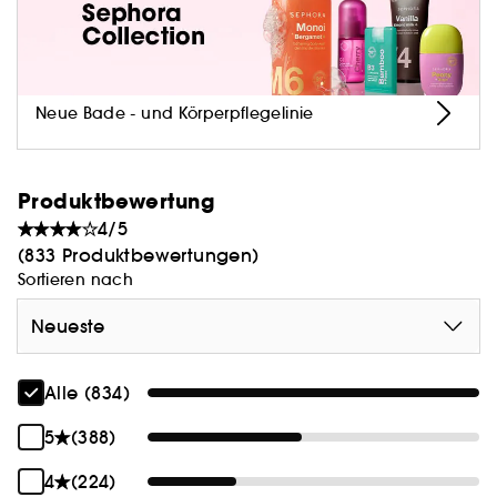
Sephora kombinierbar sind.
- Eine stark pigmentierte und sanfte Formel den
ganzen Tag lang.
Neue Bade - und Körperpflegelinie
Produktbewertung
4/5
(833 Produktbewertungen)
Sortieren nach
Neueste
Alle (834)
5
(388)
4
(224)