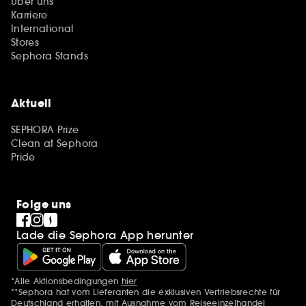
Über uns
Karriere
International
Stores
Sephora Stands
Aktuell
SEPHORA Prize
Clean at Sephora
Pride
Folge uns
Lade die Sephora App herunter
*Alle Aktionsbedingungen
hier
Zusätzlich Erwähnungen
**Sephora hat vom Lieferanten die exklusiven Vertriebsrechte für
Deutschland erhalten, mit Ausnahme vom Reiseeinzelhandel