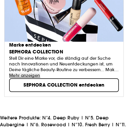
Marke entdecken
SEPHORA COLLECTION
Stell Dir eine Marke vor, die ständig auf der Suche
nach Innovationen und Neuentdeckungen ist, um
Deine tägliche Beauty-Routine zu verbessern... Make-
up, Accessoires, Bad- und Hautpflegeprodukte:
Mehr anzeigen
SEPHORA COLLECTION bietet eine Fülle von
SEPHORA COLLECTION entdecken
spannenden Produkten...
Weitere Produkte:
N°4. Deep Ruby
|
N°5. Deep
Aubergine
|
N°6. Rosewood
|
N°10. Fresh Berry
|
N°11.