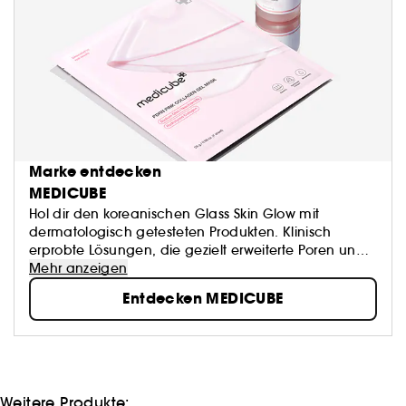
Marke entdecken
MEDICUBE
Hol dir den koreanischen Glass Skin Glow mit
dermatologisch getesteten Produkten. Klinisch
erprobte Lösungen, die gezielt erweiterte Poren und
Unreinheiten bekämpfen und die Strahlkraft fördern,
Mehr anzeigen
sodass die Haut gesund aussieht.
Entdecken MEDICUBE
Weitere Produkte: