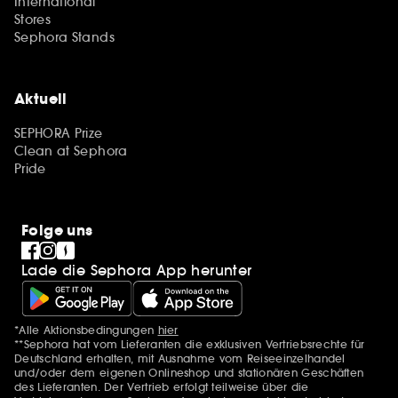
International
Stores
Sephora Stands
Aktuell
SEPHORA Prize
Clean at Sephora
Pride
Folge uns
Lade die Sephora App herunter
*Alle Aktionsbedingungen
hier
Zusätzlich Erwähnungen
**Sephora hat vom Lieferanten die exklusiven Vertriebsrechte für
Deutschland erhalten, mit Ausnahme vom Reiseeinzelhandel
und/oder dem eigenen Onlineshop und stationären Geschäften
des Lieferanten. Der Vertrieb erfolgt teilweise über die