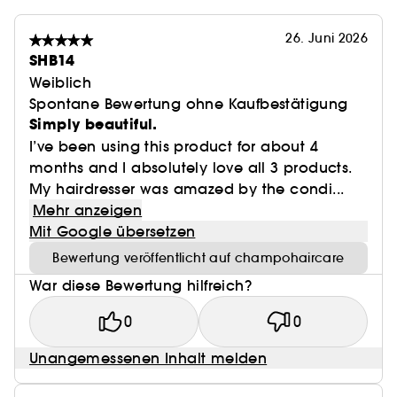
26. Juni 2026
SHB14
Hergestellt im Vereinigten Königreich
Weiblich
Spontane Bewertung ohne Kaufbestätigung
Simply beautiful.
Formuliert mit Inhaltsstoffen natürlichen
Ursprungs, vegan und frei von SLS und Silikonen
I’ve been using this product for about 4
months and I absolutely love all 3 products.
My hairdresser was amazed by the condi...
Sanft genug für die tägliche Anwendung
Mehr anzeigen
Mit Google übersetzen
Verpackung zu 100 % recycelbar
Bewertung veröffentlicht auf champohaircare
War diese Bewertung hilfreich?
0
0
Unangemessenen Inhalt melden