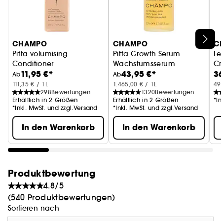
Entdecke dein Haar von seiner voluminösesten
Seite - trichologisch formuliert, um das Haar zu
stärken und es vor Haarbruch zu schützen.
CHAMPO
CHAMPO
C
Pitta volumising
Pitta Growth Serum
Le
Conditioner
Wachstumsserum
C
11,95 €*
43,95 €*
3
Volumen-Conditioner
S
Ab
Ab
Das Pitta Volumenshampoo wurde mit
111,35 € / 1L
1.465,00 € / 1L
49
natürlichen Wirkstoffen entwickelt, um dein Haar
298
Bewertungen
1320
Bewertungen
Erhältlich in 2 Größen
Erhältlich in 2 Größen
*I
sanft zu reinigen
, und es zugleich zu kräftigen
*Inkl. MwSt. und zzgl.Versand
*Inkl. MwSt. und zzgl.Versand
ein gesundes Haarwachstum zu fördern
und
.
In den Warenkorb
In den Warenkorb
Dein Haar wird nicht nur dichter wirken, sondern
es auch sein. Genieße schwereloses Volumen,
natürlichen Glanz und leichter frisierbares Haar.
Produktbewertung
4.8/5
(540 Produktbewertungen)
Natürlich parfümiert mit einer Mischung aus
Sortieren nach
ätherischen Ölen, darunter Rosengeranie, Neroli