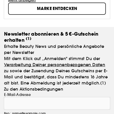
Als Pioniere auf dem Gebiet der Haardichte und des
MARKE ENTDECKEN
Haarwachstums entwickeln wir Hochleistungsformeln
auf Basis aktiver natürlicher Inhaltsstoffe. Mit unserer
klinisch erprobten und bekannten Pitta-Produktlinie
für Haarwachstum sind wir DIE bewährte Lösung für
dickeres, volleres und gesünder aussehendes Haar.
Newsletter abonnieren & 5 €-Gutschein
(1)
erhalten
Erhalte Beauty News und persönliche Angebote
per Newsletter
Mit dem Klick auf ,,Anmelden" stimmst Du der
Verarbeitung Deiner personenbezogenen Daten
zu sowie der Zusendung Deines Gutscheins per E-
Mail und bestätigst, dass Du mindestens 16 Jahre
alt bist. Eine Abmeldung ist jederzeit möglich.
(1)
Zu den Aktionsbedingungen
E-Mail-Adresse
Bsp.: name@example.com