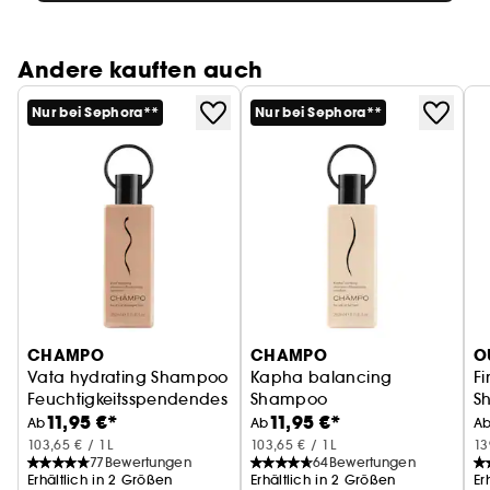
Andere kauften auch
Nur bei Sephora**
Nur bei Sephora**
CHAMPO
CHAMPO
O
Vata hydrating Shampoo
Kapha balancing
Fi
Feuchtigkeitsspendendes Shampoo
Shampoo
S
11,95 €*
11,95 €*
Klärendes Shampoo
Ab
Ab
A
103,65 € / 1L
103,65 € / 1L
13
77
Bewertungen
64
Bewertungen
Erhältlich in 2 Größen
Erhältlich in 2 Größen
Er