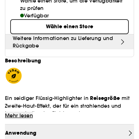
Wähle einen Store, um die Verfügbarkeit
zu prüfen
Verfügbar
Wähle einen Store
Weitere Informationen zu Lieferung und
Rückgabe
Beschreibung
Reisegröße
Ein seidiger Flüssig-Highlighter in
mit
Zweite-Haut-Effekt, der für ein strahlendes und
lang anhaltendes Finish sorgt.
Mehr lesen
Diese multidimensionale Formel voller
Anwendung
lichtreflektierender Perlenpartikel enthält eine