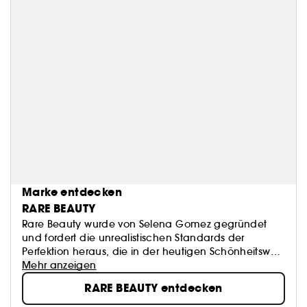
Marke entdecken
RARE BEAUTY
Rare Beauty wurde von Selena Gomez gegründet
und fordert die unrealistischen Standards der
Perfektion heraus, die in der heutigen Schönheitswelt
existieren. Die Produkte von Rare Beauty sind für den
Mehr anzeigen
täglichen Selbstausdruck gemacht. Luftig und
RARE BEAUTY entdecken
atmungsaktiv, unsere Wohlfühlformeln lassen sich
leicht auftragen und sorgen für eine anpassbare