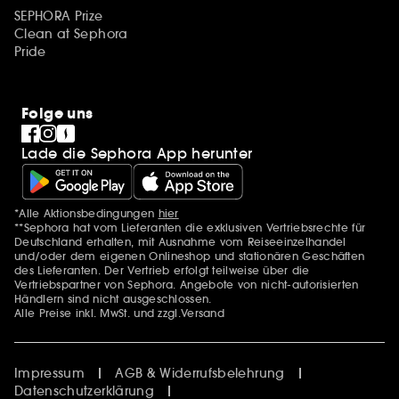
SEPHORA Prize
Clean at Sephora
Pride
Folge uns
Lade die Sephora App herunter
*Alle Aktionsbedingungen
hier
Zusätzlich Erwähnungen
**Sephora hat vom Lieferanten die exklusiven Vertriebsrechte für
Deutschland erhalten, mit Ausnahme vom Reiseeinzelhandel
und/oder dem eigenen Onlineshop und stationären Geschäften
des Lieferanten. Der Vertrieb erfolgt teilweise über die
Vertriebspartner von Sephora. Angebote von nicht-autorisierten
Händlern sind nicht ausgeschlossen.
Alle Preise inkl. MwSt. und zzgl.Versand
Impressum
AGB & Widerrufsbelehrung
Datenschutzerklärung