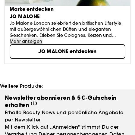
Marke entdecken
JO MALONE
Jo Malone London zelebriert den britischen Lifestyle
mit außergewöhnlichen Düften und eleganten
Geschenken. Erleben Sie Colognes, Kerzen und
Körperpflegeprodukte, die für eine persönliche Note
Mehr anzeigen
individuell miteinander kombiniert werden können.
JO MALONE entdecken
Jeder Duft ist aus hochwertigsten Ingredienzen
hergestellt, maßgeschneidert, exquisit und schlicht.
Immer ein wenig unerwartet. Liebevoll verpackt in
unserer charakteristischen Box.
Weitere Produkte:
Newsletter abonnieren & 5 €-Gutschein
(1)
erhalten
Erhalte Beauty News und persönliche Angebote
per Newsletter
Mit dem Klick auf ,,Anmelden" stimmst Du der
Verarbeitung Deiner personenbezogenen Daten