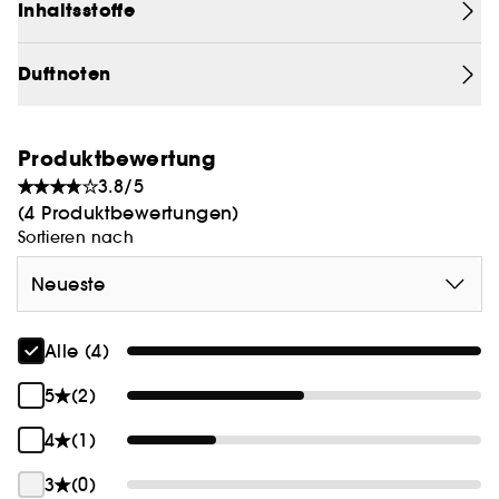
Inhaltsstoffe
Ein sonniger Blumenduft, inspiriert von einer
seltenen und prachtvollen Blume in einem
tropischen Wald.
Duftnoten
Produktbewertung
3.8/5
(4 Produktbewertungen)
Sortieren nach
Neueste
Alle (4)
5
(2)
4
(1)
3
(0)