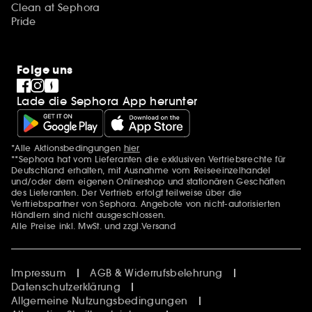
Clean at Sephora
Pride
Folge uns
Lade die Sephora App herunter
*Alle Aktionsbedingungen
hier
Zusätzlich Erwähnungen
**Sephora hat vom Lieferanten die exklusiven Vertriebsrechte für
Deutschland erhalten, mit Ausnahme vom Reiseeinzelhandel
und/oder dem eigenen Onlineshop und stationären Geschäften
des Lieferanten. Der Vertrieb erfolgt teilweise über die
Vertriebspartner von Sephora. Angebote von nicht-autorisierten
Händlern sind nicht ausgeschlossen.
Alle Preise inkl. MwSt. und zzgl.Versand
Impressum
AGB & Widerrufsbelehrung
Datenschutzerklärung
Allgemeine Nutzungsbedingungen