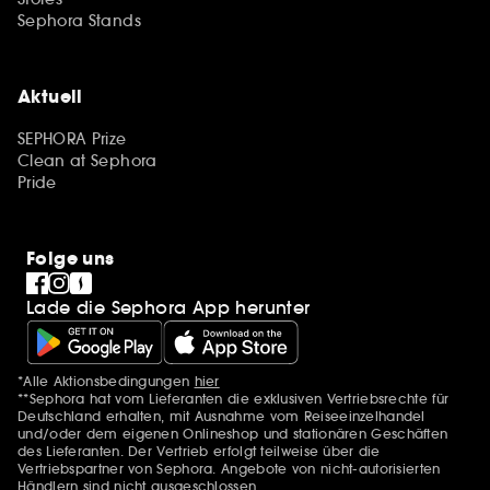
Sephora Stands
Aktuell
SEPHORA Prize
Clean at Sephora
Pride
Folge uns
Lade die Sephora App herunter
*Alle Aktionsbedingungen
hier
Zusätzlich Erwähnungen
**Sephora hat vom Lieferanten die exklusiven Vertriebsrechte für
Deutschland erhalten, mit Ausnahme vom Reiseeinzelhandel
und/oder dem eigenen Onlineshop und stationären Geschäften
des Lieferanten. Der Vertrieb erfolgt teilweise über die
Vertriebspartner von Sephora. Angebote von nicht-autorisierten
Händlern sind nicht ausgeschlossen.