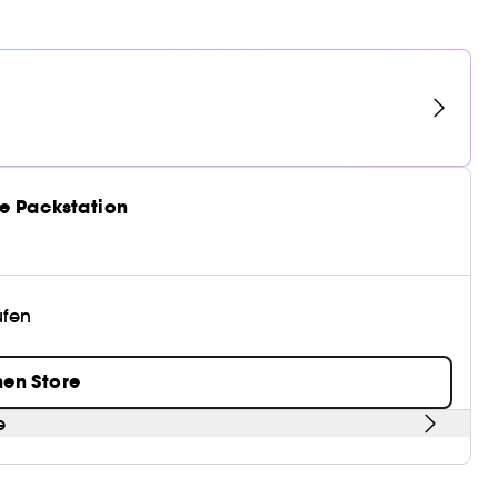
e Packstation
üfen
nen Store
e