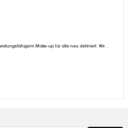
leistungsfähigem Make-up für alle neu definiert. Wir
edes Einzelnen feiern und ein Universum schaffen, in
reien und inklusiven Ausdruck an.