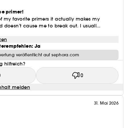
ängert die Haltbarkeit des Make-ups um bis zu 12
ce primer!
e of my favorite primers it actually makes my
doesn’t cause me to break out. I usuall...
 komedogen, auch für sensible Haut geeignet.
zen
terempfehlen: Ja
ertung veröffentlicht auf sephora.com
 hilfreich?
altende und tiefenwirksame Feuchtigkeit.
0
0
chtigkeitsverlust zu verhindern.
halt melden
rt ein glatteres und ebenmäßigeres Hautbild.
31. Mai 2026
flüssen.