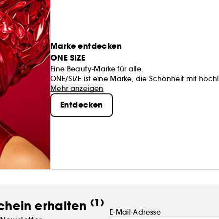
Marke entdecken
ONE SIZE
Eine Beauty-Marke für alle.
ONE/SIZE ist eine Marke, die Schönheit mit hoch
erfinden Schönheit neu, indem wir die Stimmen j
Mehr anzeigen
dem jede Person ihren Platz findet.
Entdecken
Schließen Sie sich unserer Bewegung für einen f
(1)
chein erhalten
E-Mail-Adresse