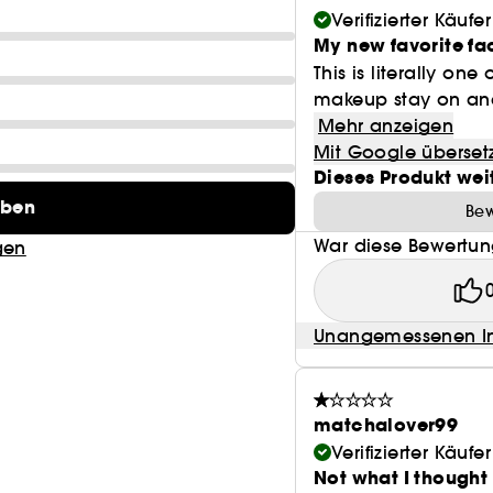
Verifizierter Käufer
FIXIERT DAS MAKE-UP: Die leicht klebrige Textur verl
My new favorite fa
Stunden.
This is literally on
makeup stay on and 
SANFT ZUR HAUT: dermatologisch getestet und nicht
Mehr anzeigen
Mit Google überset
Dieses Produkt wei
eben
Bew
INHALTSSTOFFE:
War diese Bewertung
gen
BETA-GLUCANE UND HYALURONSÄURE: spenden langanh
OMEGA-FETTSÄUREN: beleben die Haut und helfen, Feu
Unangemessenen In
SCHWARZER TEE: verbessert die Strahlkraft und förde
matchalover99
ANTIOXIDANTIEN: schützen vor aggressiven Umweltein
Verifizierter Käufer
Not what I thought