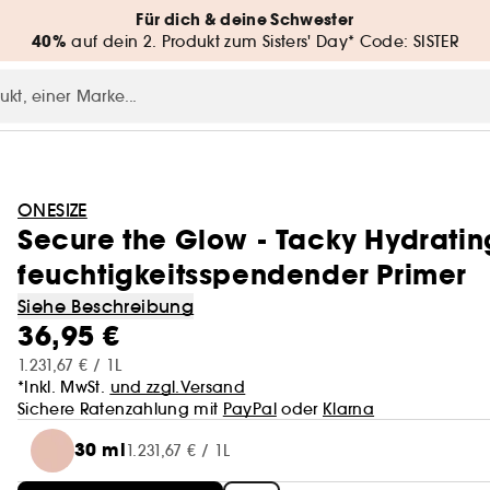
Für dich & deine Schwester
40%
auf dein 2. Produkt zum Sisters' Day* Code: SISTER
ONESIZE
Secure the Glow - Tacky Hydratin
feuchtigkeitsspendender Primer
Siehe Beschreibung
36,95 €
1.231,67 € / 1L
*Inkl. MwSt.
und zzgl.Versand
Sichere Ratenzahlung mit
PayPal
oder
Klarna
30 ml
1.231,67 € / 1L