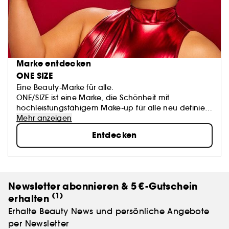
Marke entdecken
ONE SIZE
Eine Beauty-Marke für alle.
ONE/SIZE ist eine Marke, die Schönheit mit
hochleistungsfähigem Make-up für alle neu definiert.
Wir erfinden Schönheit neu, indem wir die Stimmen
Mehr anzeigen
jedes Einzelnen feiern und ein Universum schaffen, in
Entdecken
dem jede Person ihren Platz findet.
Schließen Sie sich unserer Bewegung für einen freien
und inklusiven Ausdruck an.
Newsletter abonnieren & 5 €-Gutschein
(1)
erhalten
Erhalte Beauty News und persönliche Angebote
per Newsletter