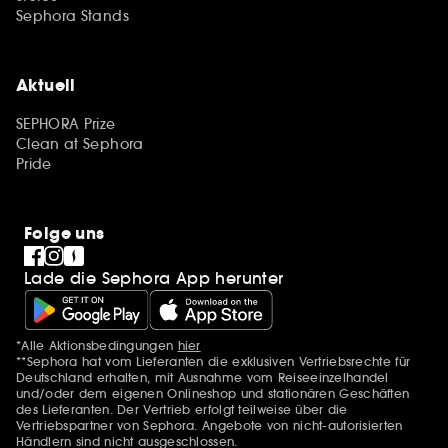
Sephora Stands
Aktuell
SEPHORA Prize
Clean at Sephora
Pride
Folge uns
Lade die Sephora App herunter
*Alle Aktionsbedingungen
hier
Zusätzlich Erwähnungen
**Sephora hat vom Lieferanten die exklusiven Vertriebsrechte für
Deutschland erhalten, mit Ausnahme vom Reiseeinzelhandel
und/oder dem eigenen Onlineshop und stationären Geschäften
des Lieferanten. Der Vertrieb erfolgt teilweise über die
Vertriebspartner von Sephora. Angebote von nicht-autorisierten
Händlern sind nicht ausgeschlossen.