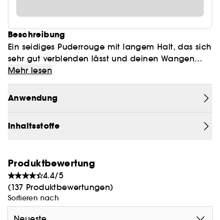
Beschreibung
Ein seidiges Puderrouge mit langem Halt, das sich
sehr gut verblenden lässt und deinen Wangen
sofort einen Hauch Farbe verleiht, wobei es den
Mehr lesen
Teint aufhellt und verschönert.
Anwendung
Die luxuriöse und seidige Formel gleitet über die
Haut, lässt sich gut über einer Creme schichten
Inhaltsstoffe
und mühelos verwischen. Sie enthält mikronisierte
Heilerde, um der Haut ihre Strahlkraft
wiederzugeben, und ein patentiertes Polymer für
Produktbewertung
langanhaltende Farbe und Komfort.
4.4/5
(137 Produktbewertungen)
Grausamkeitsfreie Formel.
Sortieren nach
DESERT ROSE - Erdiges Rosapink
Neueste