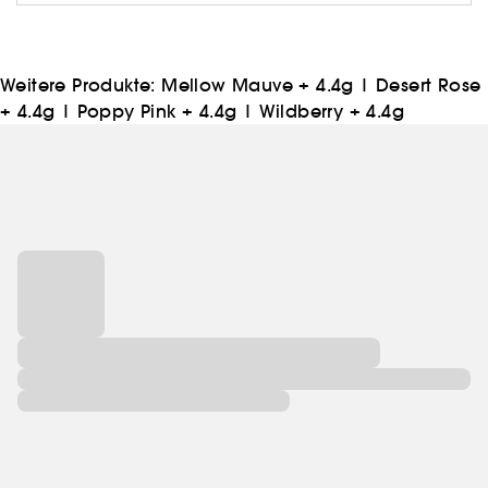
up-Techniken des letzten Jahrzehnts gelehrt und
populär gemacht hat.
Weitere Produkte:
Mellow Mauve + 4.4g
|
Desert Rose
+ 4.4g
|
Poppy Pink + 4.4g
|
Wildberry + 4.4g