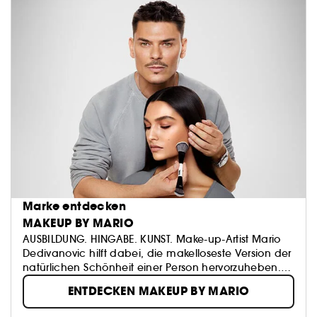
Marke entdecken
MAKEUP BY MARIO
AUSBILDUNG. HINGABE. KUNST. Make-up-Artist Mario
Dedivanovic hilft dabei, die makelloseste Version der
natürlichen Schönheit einer Person hervorzuheben.
Von der Ausbildung über Social Media bis hin zu
ENTDECKEN MAKEUP BY MARIO
Innovation hat Mario eine weltweite Fangemeinde
aufgebaut, indem er einige der bekanntesten Make-