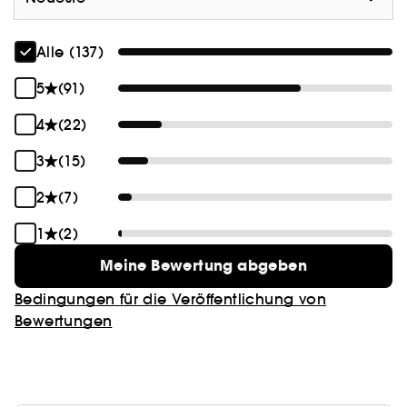
MELLOW MAUVE - Zartes Rosa
Alle (137)
CREAMY PEACH - Sanfter und dezenter Pfirsich
5
(91)
POPPY PINK - Leuchtendes Rosa
4
(22)
WILDBERRY - Tiefe Beere
3
(15)
2
(7)
1
(2)
Meine Bewertung abgeben
Bedingungen für die Veröffentlichung von
Bewertungen