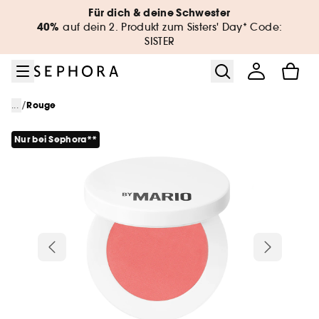
Zum Menü
Zum Hauptinhalt
Zur Fußzeile
Für dich & deine Schwester
40%
auf dein 2. Produkt zum Sisters' Day* Code:
SISTER
/
...
Rouge
Nur bei Sephora**