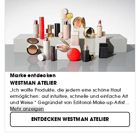
Marke entdecken
WESTMAN ATELIER
„Ich wollte Produkte, die jedem eine schöne Haut
ermöglichen: auf intuitive, schnelle und einfache Art
und Weise.“ Gegründet von Editorial-Make-up-Artist
Gucci Westman, kombiniert die Beauty-Marke
Mehr anzeigen
Westman Atelier kraftvolle Pigmente mit nährenden,
ENTDECKEN WESTMAN ATELIER
hautpflegenden Inhaltsstoffen und sicheren
Formulierungen. Daraus ergibt sich ein völlig neues
Konzept, mit dem sich mühelos eine beeindruckend
schöne Haut erreichen lässt, die sich so angenehm