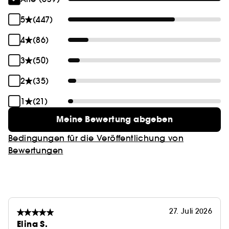
einzudämmen.
5
(447)
Ohne Silikone, Parabene, PEGs, Talkum und
4
(86)
Phthalate.
3
(50)
2
(35)
1
(21)
Meine Bewertung abgeben
Bedingungen für die Veröffentlichung von
Bewertungen
27. Juli 2026
Elina S.