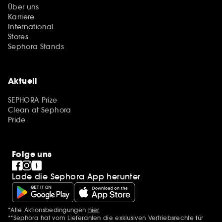
Über uns
Karriere
International
Stores
Sephora Stands
Aktuell
SEPHORA Prize
Clean at Sephora
Pride
Folge uns
Lade die Sephora App herunter
*Alle Aktionsbedingungen
hier
Zusätzlich Erwähnungen
**Sephora hat vom Lieferanten die exklusiven Vertriebsrechte für