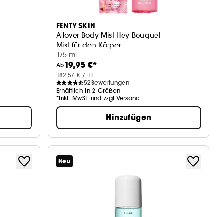
FENTY SKIN
Allover Body Mist Hey Bouquet
Mist für den Körper
175 ml
19,95 €*
Ab
182,57 € / 1L
52
Bewertungen
Erhältlich in 2 Größen
*Inkl. MwSt. und zzgl.Versand
Hinzufügen
Neu