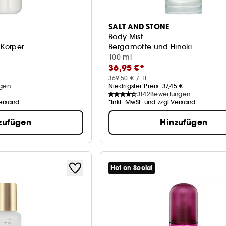
SALT AND STONE
Body Mist
 Körper
Bergamotte und Hinoki
100 ml
36,95 €*
369,50 € / 1L
gen
Niedrigster Preis :
37,45 €
3142
Bewertungen
Versand
*Inkl. MwSt. und zzgl.Versand
zufügen
Hinzufügen
Hot on Social