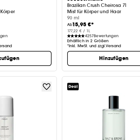
Brazilian Crush Cheirosa 71
 Körper
Mist für Körper und Haar
90 ml
15,95 €*
Ab
177,22 € / 1L
ngen
4257
Bewertungen
Erhältlich in 2 Größen
Versand
*Inkl. MwSt. und zzgl.Versand
zufügen
Hinzufügen
Deal