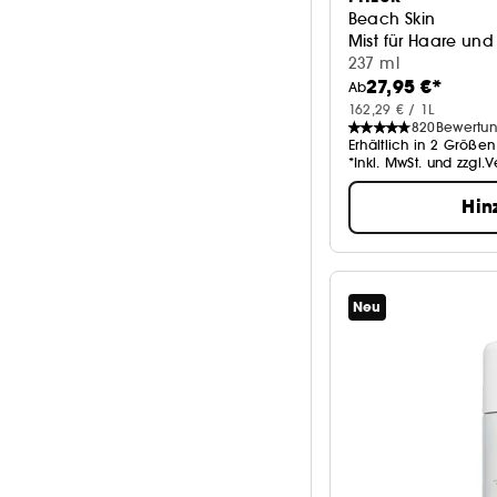
Beach Skin
Mist für Haare und
237 ml
27,95 €*
Ab
162,29 € / 1L
820
Bewertu
Erhältlich in 2 Größen
*Inkl. MwSt. und zzgl.
Hin
Neu