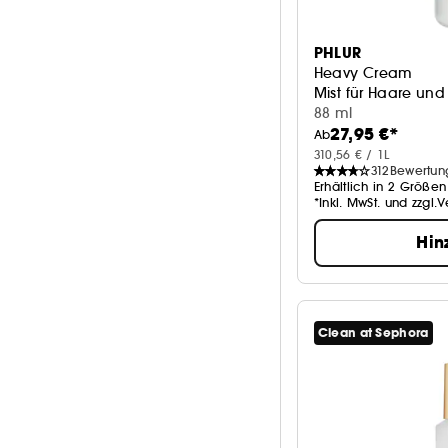
PHLUR
Heavy Cream
Mist für Haare und
88 ml
27,95 €*
Ab
310,56 € / 1L
312
Bewertun
Erhältlich in 2 Größen
*Inkl. MwSt. und zzgl.
Hin
Clean at Sephora