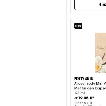
Hin
Neu
FENTY SKIN
Allover Body Mist V
Mist für den Körper
175 ml
19,95 €*
Ab
182,57 € / 1L