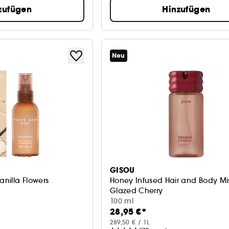
zufügen
Hinzufügen
Neu
GISOU
anilla Flowers
Honey Infused Hair and Body Mi
Glazed Cherry
100 ml
28,95 €*
289,50 € / 1L