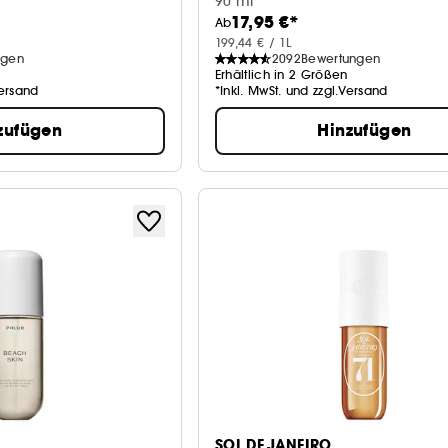
90 ml
17,95 €*
Ab
199,44 € / 1L
ngen
2092
Bewertungen
Erhältlich in 2 Größen
Versand
*Inkl. MwSt. und zzgl.Versand
zufügen
Hinzufügen
SOL DE JANEIRO