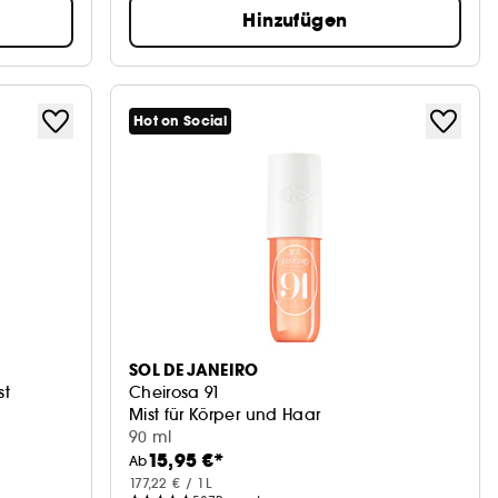
Hinzufügen
Hot on Social
SOL DE JANEIRO
st
Cheirosa 91
Mist für Körper und Haar
90 ml
15,95 €*
Ab
177,22 € / 1L