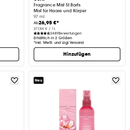
Fragrance Mist St.Barts
Mist für Haare und Körper
97 ml
26,95 €*
Ab
277,84 € / 1L
2489
Bewertungen
Erhältlich in 2 Größen
*Inkl. MwSt. und zzgl.Versand
Hinzufügen
Neu