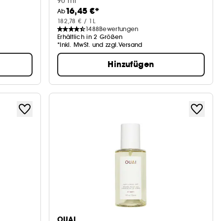
90 ml
16,45 €*
Ab
182,78 € / 1L
1488
Bewertungen
Erhältlich in 2 Größen
*Inkl. MwSt. und zzgl.Versand
Hinzufügen
OUAI