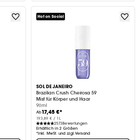
Hot on Social
SOL DE JANEIRO
Brazilian Crush Cheirosa 59
Mist für Körper und Haar
90ml
17,45 €*
Ab
193,89 € / 1L
2573
Bewertungen
Erhältlich in 2 Größen
*Inkl. MwSt. und zzgl.Versand