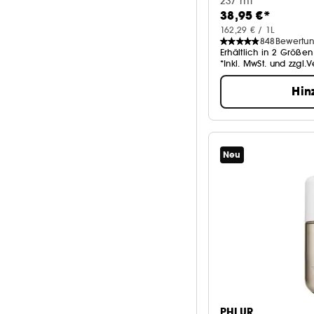
237 ml
38,95 €*
162,29 € / 1L
848
Bewertu
Erhältlich in 2 Größen
*Inkl. MwSt. und zzgl.
Hin
Neu
PHLUR