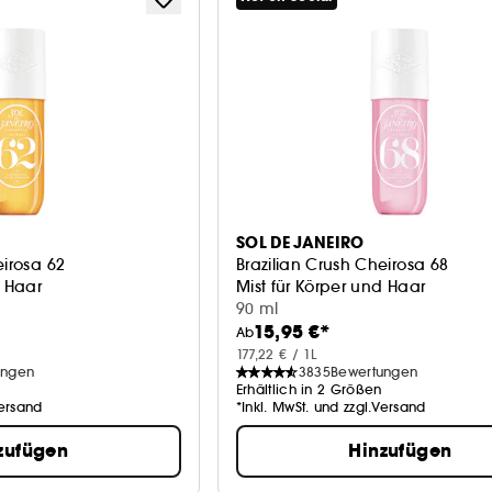
SOL DE JANEIRO
eirosa 62
Brazilian Crush Cheirosa 68
d Haar
Mist für Körper und Haar
90 ml
15,95 €*
Ab
177,22 € / 1L
ungen
3835
Bewertungen
Erhältlich in 2 Größen
Versand
*Inkl. MwSt. und zzgl.Versand
zufügen
Hinzufügen