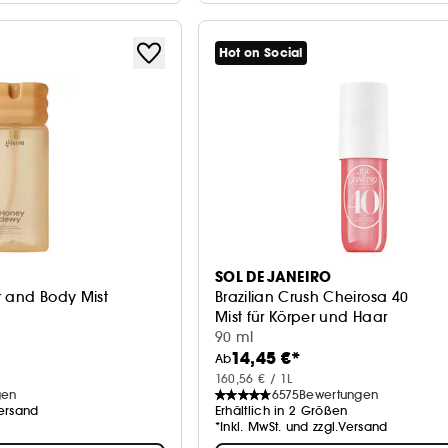
Hot on Social
SOL DE JANEIRO
r and Body Mist
Brazilian Crush Cheirosa 40
Mist für Körper und Haar
90 ml
14,45 €*
Ab
160,56 € / 1L
gen
6575
Bewertungen
Versand
Erhältlich in 2 Größen
*Inkl. MwSt. und zzgl.Versand