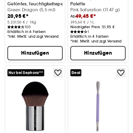
Getöntes, feuchtigkeitsspendendes Lippenöl
Palette
Green Dragon (5,5 ml)
All in one Gesichtspalette
Pink Saturation (11.47 g)
20,95 €*
49,45 €*
Ab
5.237,50 € / 1Kg
395,60 € / 1L
100
Niedrigster Preis :
51,95 €
Erhältlich in 6 Farben
1
*Inkl. MwSt. und zzgl.Versand
Erhältlich in 4 Farben
*Inkl. MwSt. und zzgl.Versand
Hinzufügen
Hinzufügen
Nur bei Sephora**
Deal