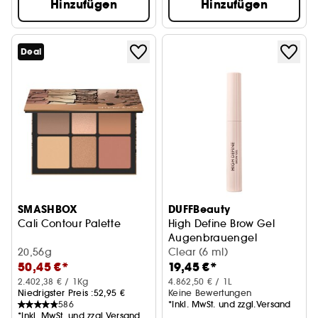
Hinzufügen
Hinzufügen
Deal
SMASHBOX
DUFFBeauty
Cali Contour Palette
High Define Brow Gel
Augenbrauengel
20,56g
Clear (6 ml)
50,45 €*
19,45 €*
2.402,38 € / 1Kg
4.862,50 € / 1L
Niedrigster Preis :
52,95 €
Keine Bewertungen
586
*Inkl. MwSt. und zzgl.Versand
*Inkl. MwSt. und zzgl.Versand