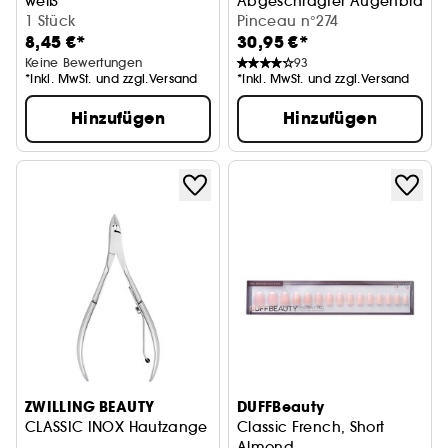
weiß
Abgeschrägter Augenbrauenp
1 Stück
Pinceau n°274
8,45 €*
30,95 €*
Keine Bewertungen
93
*Inkl. MwSt. und zzgl.Versand
*Inkl. MwSt. und zzgl.Versand
Hinzufügen
Hinzufügen
ZWILLING BEAUTY
DUFFBeauty
CLASSIC INOX Hautzange
Classic French, Short
Almond