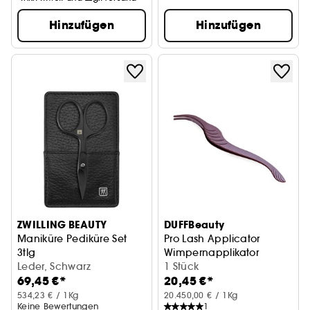
Hinzufügen
Hinzufügen
ZWILLING BEAUTY
DUFFBeauty
Maniküre Pediküre Set
Pro Lash Applicator
3tlg
Wimpernapplikator
mit Nagelschere
Leder, Schwarz
1 Stück
69,45 €*
20,45 €*
534,23 € / 1Kg
20.450,00 € / 1Kg
Keine Bewertungen
1