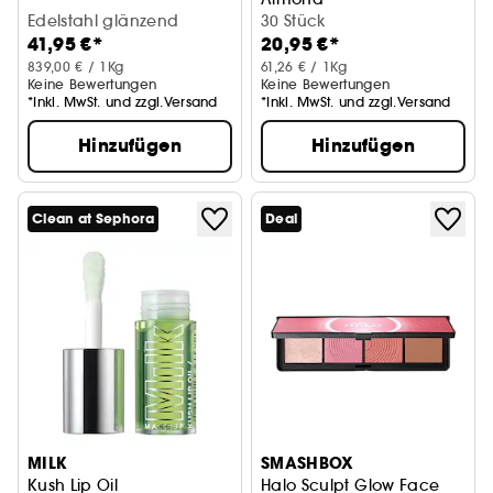
Edelstahl glänzend
Press-on-Nägel
30 Stück
41,95 €*
20,95 €*
839,00 € / 1Kg
61,26 € / 1Kg
Keine Bewertungen
Keine Bewertungen
*Inkl. MwSt. und zzgl.Versand
*Inkl. MwSt. und zzgl.Versand
Hinzufügen
Hinzufügen
Clean at Sephora
Deal
MILK
SMASHBOX
Kush Lip Oil
Halo Sculpt Glow Face