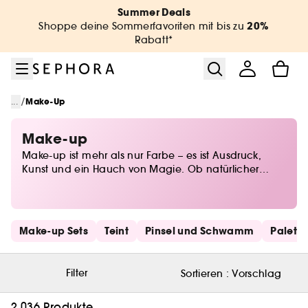
Zum Menü
Zum Hauptinhalt
Zur Fußzeile
Summer Deals
20%
Shoppe deine Sommerfavoriten mit bis zu
Rabatt*
/
...
Make-Up
Make-up
Make-up ist mehr als nur Farbe – es ist Ausdruck,
Kunst und ein Hauch von Magie. Ob natürlicher
Glow oder dramatischer Look, bei Sephora findest du
alles, um deine Persönlichkeit perfekt in Szene zu
setzen. Von Foundations für den perfekten Teint über
ausdrucksstarkes Augen-Make-up bis hin zu
Schnelllinks überspringen
Make-up Sets
Teint
Pinsel und Schwamm
Palett
Lidschatten in allen Nuancen – entdecke die
neuesten Trends und zeitlose Klassiker. Lass deiner
Kreativität freien Lauf und finde deine Beauty-Must-
Filter
Sortieren :
Vorschlag
haves für jeden Anlass!
2.036 Produkte