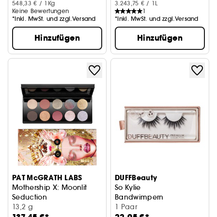
548,33 € / 1Kg
3.243,75 € / 1L
Keine Bewertungen
1
*Inkl. MwSt. und zzgl.Versand
*Inkl. MwSt. und zzgl.Versand
Hinzufügen
Hinzufügen
PAT McGRATH LABS
DUFFBeauty
Mothership X: Moonlit
So Kylie
Seduction
Bandwimpern
Lidschatten-Palette
13,2 g
1 Paar