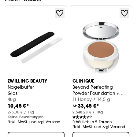
ZWILLING BEAUTY
CLINIQUE
Nagelbuffer
Beyond Perfecting
Glas
Powder Foundation +
40g
Concealer
11 Honey / 14,5 g
10,45 €*
33,45 €*
Ab
275,00 € / 1Kg
2.548,28 € / 1Kg
Keine Bewertungen
2
*Inkl. MwSt. und zzgl.Versand
Erhältlich in 5 Farben
*Inkl. MwSt. und zzgl.Versand