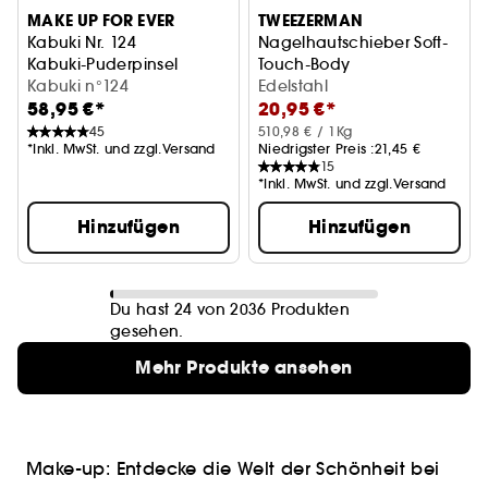
MAKE UP FOR EVER
TWEEZERMAN
Kabuki Nr. 124
Nagelhautschieber Soft-
Kabuki-Puderpinsel
Touch-Body
Kabuki n°124
Doppelseitig
Edelstahl
58,95 €*
20,95 €*
45
510,98 € / 1Kg
*Inkl. MwSt. und zzgl.Versand
Niedrigster Preis :
21,45 €
15
*Inkl. MwSt. und zzgl.Versand
Hinzufügen
Hinzufügen
Du hast 24 von 2036 Produkten
gesehen.
Mehr Produkte ansehen
Make-up: Entdecke die Welt der Schönheit bei