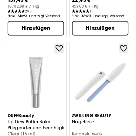
137,45 €*
22,95 €*
10.412,88 € / 1Kg
459,00 € / 1Kg
295
1
*Inkl. MwSt. und zzgl.Versand
*Inkl. MwSt. und zzgl.Versand
Hinzufügen
Hinzufügen
DUFFBeauty
ZWILLING BEAUTY
Lip Dew Butter Balm
Nagelfeile
Pflegender und Feuchtigkeitsspendender Lippenbalsam
Clear (15 ml)
Keramik, weiß