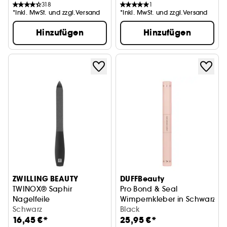
318
1
*Inkl. MwSt. und zzgl.Versand
*Inkl. MwSt. und zzgl.Versand
Hinzufügen
Hinzufügen
ZWILLING BEAUTY
DUFFBeauty
TWINOX® Saphir
Pro Bond & Seal
Nagelfeile
Wimpernkleber in Schwarz
Schwarz
Schwarz
Black
16,45 €*
25,95 €*