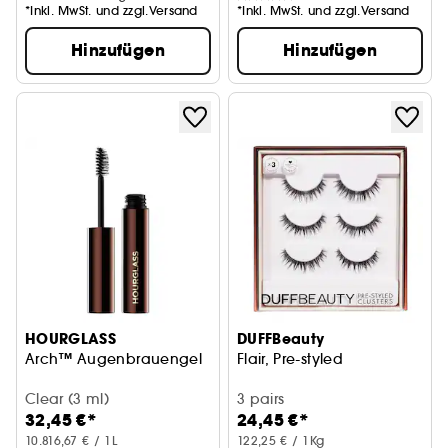
*Inkl. MwSt. und zzgl.Versand
*Inkl. MwSt. und zzgl.Versand
Hinzufügen
Hinzufügen
HOURGLASS
DUFFBeauty
Arch™ Augenbrauengel
Flair, Pre-styled
Clear (3 ml)
3 pairs
32,45 €*
24,45 €*
10.816,67 € / 1L
122,25 € / 1Kg