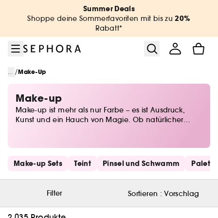
Zum Menü
Zum Hauptinhalt
Zur Fußzeile
Summer Deals
20%
Shoppe deine Sommerfavoriten mit bis zu
Rabatt*
/
...
Make-Up
Make-up
Make-up ist mehr als nur Farbe – es ist Ausdruck,
Kunst und ein Hauch von Magie. Ob natürlicher
Glow oder dramatischer Look, bei Sephora findest du
alles, um deine Persönlichkeit perfekt in Szene zu
setzen. Von Foundations für den perfekten Teint über
ausdrucksstarkes Augen-Make-up bis hin zu
Schnelllinks überspringen
Make-up Sets
Teint
Pinsel und Schwamm
Palett
Lidschatten in allen Nuancen – entdecke die
neuesten Trends und zeitlose Klassiker. Lass deiner
Kreativität freien Lauf und finde deine Beauty-Must-
Filter
Sortieren :
Vorschlag
haves für jeden Anlass!
2.035 Produkte