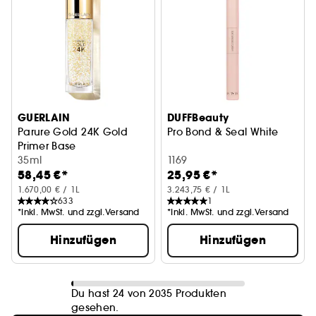
GUERLAIN
DUFFBeauty
Parure Gold 24K Gold
Pro Bond & Seal White
Primer Base
35ml
1169
58,45 €*
25,95 €*
1.670,00 € / 1L
3.243,75 € / 1L
633
1
*Inkl. MwSt. und zzgl.Versand
*Inkl. MwSt. und zzgl.Versand
Hinzufügen
Hinzufügen
Du hast 24 von 2035 Produkten
gesehen.