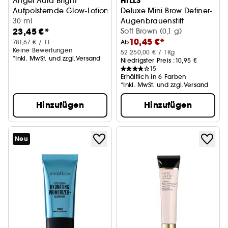
HILLS
Angel Aura Bright
Aufpolsternde Glow-Lotion
Deluxe Mini Brow Definer-
30 ml
Augenbrauenstift
23,45 €*
Soft Brown (0,1 g)
10,45 €*
781,67 € / 1L
Ab
Keine Bewertungen
52.250,00 € / 1Kg
*Inkl. MwSt. und zzgl.Versand
Niedrigster Preis :
10,95 €
15
Erhältlich in 6 Farben
*Inkl. MwSt. und zzgl.Versand
Hinzufügen
Hinzufügen
Neu