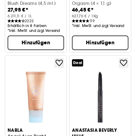
Blush Dreams (4,5 ml )
Orgasm (4 × 1,1 g)
27,95 €*
46,45 €*
6.211,11 € / 1L
627,70 € / 1Kg
2222
119
Erhältlich in 8 Farben
*Inkl. MwSt. und zzgl.Versand
*Inkl. MwSt. und zzgl.Versand
Hinzufügen
Hinzufügen
Deal
NABLA
ANASTASIA BEVERLY