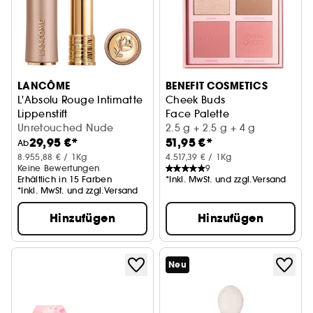
LANCÔME
BENEFIT COSMETICS
L'Absolu Rouge Intimatte
Cheek Buds
Lippenstift
Face Palette
Unretouched Nude
2.5 g + 2.5 g + 4 g
29,95 €*
51,95 €*
Ab
8.955,88 € / 1Kg
4.517,39 € / 1Kg
Keine Bewertungen
9
Erhältlich in 15 Farben
*Inkl. MwSt. und zzgl.Versand
*Inkl. MwSt. und zzgl.Versand
Hinzufügen
Hinzufügen
Neu