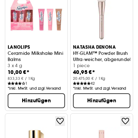
LANOLIPS
NATASHA DENONA
Ceramide Milkshake Mini
HY-GLAM™ Powder Brush
Balms
Ultra-weicher, abgerundeter 
Getönte Lippenbalsame mit Milshake Duft
3 x 4 g
1 piece
10,00 €*
40,95 €*
833,33 € / 1Kg
20.475,00 € / 1Kg
1
42
*Inkl. MwSt. und zzgl.Versand
*Inkl. MwSt. und zzgl.Versand
Hinzufügen
Hinzufügen