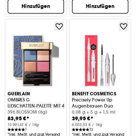
Hinzufügen
Hinzufügen
GUERLAIN
BENEFIT COSMETICS
OMBRES G
Precisely Power Up
LIDSCHATTEN-PALETTE MIT 4 FARBEN
Augenbrauen Duo
396 BLOSSOM (6g)
0,08 g + 5 g + 1,5 ml
83,95 €*
39,95 €*
13.991,67 € / 1Kg
6.053,03 € / 1Kg
1
73
*Inkl. MwSt. und zzgl.Versand
*Inkl. MwSt. und zzgl.Versand