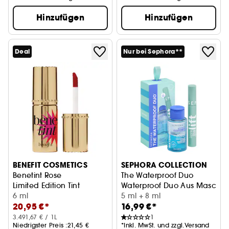
Hinzufügen
Hinzufügen
Deal
Nur bei Sephora**
BENEFIT COSMETICS
SEPHORA COLLECTION
Benetint Rose
The Waterproof Duo
Limited Edition Tint
Waterproof Duo Aus Mascara
6 ml
5 ml + 8 ml
20,95 €*
16,99 €*
3.491,67 € / 1L
1
Niedrigster Preis :
21,45 €
*Inkl. MwSt. und zzgl.Versand