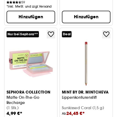
59
*Inkl. MwSt. und zzgl.Versand
Hinzufügen
Hinzufügen
Nur bei Sephora**
Deal
SEPHORA COLLECTION
MINT BY DR. MINTCHEVA
Matte On-The-Go
Lippenkonturenstift
Recharge
Nachfüllpackung mattierende Papiere
(1 Stk.)
Sunkissed Coral (1,5 g)
4,99 €*
24,45 €*
Ab