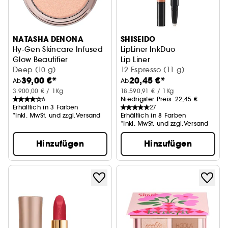
NATASHA DENONA
SHISEIDO
Hy-Gen Skincare Infused
LipLiner InkDuo
Glow Beautifier
Lip Liner
Deep (10 g)
12 Espresso (1.1 g)
39,00 €*
20,45 €*
Ab
Ab
3.900,00 € / 1Kg
18.590,91 € / 1Kg
6
Niedrigster Preis :
22,45 €
Erhältlich in 3 Farben
27
*Inkl. MwSt. und zzgl.Versand
Erhältlich in 8 Farben
*Inkl. MwSt. und zzgl.Versand
Hinzufügen
Hinzufügen