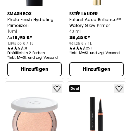
SMASHBOX
ESTÉE LAUDER
Photo Finish Hydrating
Futurist Aqua Brilliance™
Primerizer+
Watery Glow Primer
Gesichts Primer
10ml
40 ml
18,95 €*
38,45 €*
Ab
1.895,00 € / 1L
961,25 € / 1L
31
251
Erhältlich in 2 Farben
*Inkl. MwSt. und zzgl.Versand
*Inkl. MwSt. und zzgl.Versand
Hinzufügen
Hinzufügen
Deal