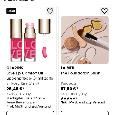
Deal
CLARINS
LA MER
Love Lip Comfort Oil
The Foundation Brush
Lippenpflege-Öl mit zartem Farbglanz
31 Rosy Kiss (7 ml)
Pinceau
25,45 €*
57,50 €*
3.635,71 € / 1Kg
57.500,00 € / 1Kg
Niedrigster Preis :
26,95 €
21
Keine Bewertungen
*Inkl. MwSt. und zzgl.Versand
*Inkl. MwSt. und zzgl.Versand