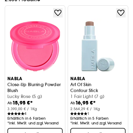
NABLA
NABLA
Close-Up Blurring Powder
Art Of Skin
Blush
Contour Stick
Puderrouge
Lucky Rose (5 g)
1 Fair Light (7 g)
15,95 €*
16,95 €*
Ab
Ab
3.390,00 € / 1Kg
2.564,29 € / 1Kg
4
1
Erhältlich in 6 Farben
Erhältlich in 5 Farben
*Inkl. MwSt. und zzgl.Versand
*Inkl. MwSt. und zzgl.Versand