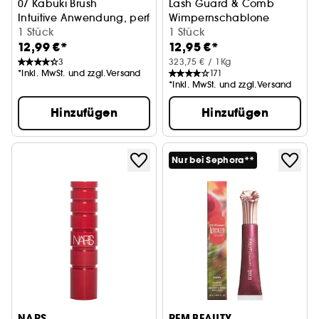
07 Kabuki Brush
Lash Guard & Comb
Intuitive Anwendung, perfektes Finish
Wimpernschablone
1 Stück
1 Stück
12,99 €*
12,95 €*
3
323,75 € / 1Kg
*Inkl. MwSt. und zzgl.Versand
171
*Inkl. MwSt. und zzgl.Versand
Hinzufügen
Hinzufügen
Nur bei Sephora**
NARS
REM BEAUTY