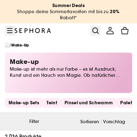
Zum Menü
Zum Hauptinhalt
Zur Fußzeile
Summer Deals
20%
Shoppe deine Sommerfavoriten mit bis zu
Rabatt*
/
...
Make-Up
Make-up
Make-up ist mehr als nur Farbe – es ist Ausdruck,
Kunst und ein Hauch von Magie. Ob natürlicher
Glow oder dramatischer Look, bei Sephora findest du
alles, um deine Persönlichkeit perfekt in Szene zu
setzen. Von Foundations für den perfekten Teint über
ausdrucksstarkes Augen-Make-up bis hin zu
Schnelllinks überspringen
Make-up Sets
Teint
Pinsel und Schwamm
Palett
Lidschatten in allen Nuancen – entdecke die
neuesten Trends und zeitlose Klassiker. Lass deiner
Kreativität freien Lauf und finde deine Beauty-Must-
Filter
Sortieren :
Vorschlag
haves für jeden Anlass!
2.036 Produkte