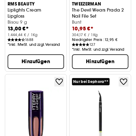
RMS BEAUTY
TWEEZERMAN
Liplights Cream
The Devil Wears Prada 2
Lipgloss
Nail File Set
Bisou 9 g
Nagelfeilen-Set
Bunt
13,00 €*
10,95 €*
1.444,44 € / 1Kg
304,17 € / 1Kg
1688
Niedrigster Preis :
12,95 €
*Inkl. MwSt. und zzgl.Versand
127
*Inkl. MwSt. und zzgl.Versand
Hinzufügen
Hinzufügen
Nur bei Sephora**