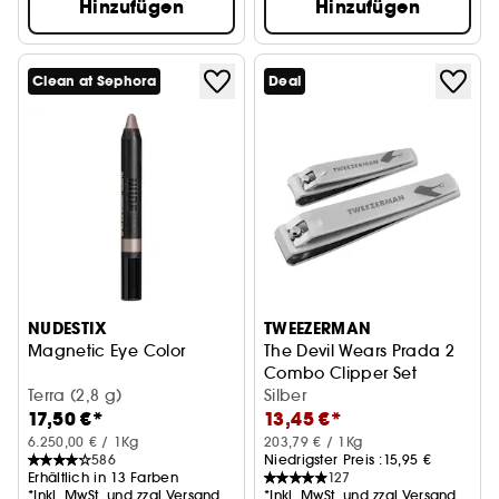
Hinzufügen
Hinzufügen
Clean at Sephora
Deal
NUDESTIX
TWEEZERMAN
Magnetic Eye Color
The Devil Wears Prada 2
Combo Clipper Set
Terra (2,8 g)
Nagelknipser-Set
Silber
17,50 €*
13,45 €*
6.250,00 € / 1Kg
203,79 € / 1Kg
586
Niedrigster Preis :
15,95 €
Erhältlich in 13 Farben
127
*Inkl. MwSt. und zzgl.Versand
*Inkl. MwSt. und zzgl.Versand