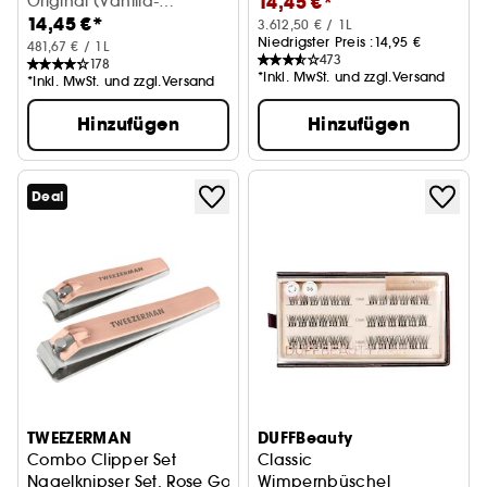
14,45 €*
Original (Vanilla-
14,45 €*
Cococut) (30 ml)
3.612,50 € / 1L
Niedrigster Preis :
14,95 €
481,67 € / 1L
473
178
*Inkl. MwSt. und zzgl.Versand
*Inkl. MwSt. und zzgl.Versand
Hinzufügen
Hinzufügen
Deal
TWEEZERMAN
DUFFBeauty
Combo Clipper Set
Classic
Nagelknipser Set, Rose Gold
Wimpernbüschel