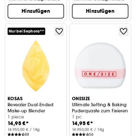
Hinzufügen
Hinzufügen
Nur bei Sephora**
KOSAS
ONESIZE
Revealer Dual-Ended
Ultimate Setting & Baking
Make-up Blender
Puderquaste zum Fixieren un
Make-up-Schwamm
1 piece
1 pc
14,95 €*
14,95 €*
14.950,00 € / 1Kg
14.950,00 € / 1Kg
88
56