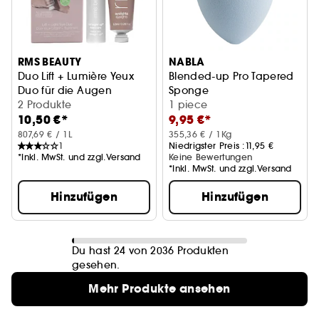
RMS BEAUTY
NABLA
Duo Lift + Lumière Yeux
Blended-up Pro Tapered
Duo für die Augen
Sponge
2 Produkte
Make-up-Schwamm
1 piece
10,50 €*
9,95 €*
807,69 € / 1L
355,36 € / 1Kg
1
Niedrigster Preis :
11,95 €
*Inkl. MwSt. und zzgl.Versand
Keine Bewertungen
*Inkl. MwSt. und zzgl.Versand
Hinzufügen
Hinzufügen
Du hast 24 von 2036 Produkten
gesehen.
Mehr Produkte ansehen