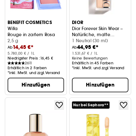
BENEFIT COSMETICS
DIOR
Willa
Dior Forever Skin Wear –
Rouge in zartem Rosa
Natürliche, matte
2,5 g
Foundation mit 24h
1 Neutral (30 ml)
14,45 €*
44,95 €*
starkem Halt
Ab
Ab
5.780,00 € / 1L
1.531,67 € / 1L
Niedrigster Preis :
16,45 €
Keine Bewertungen
2611
Erhältlich in 45 Farben
Erhältlich in 2 Farben
*Inkl. MwSt. und zzgl.Versand
*Inkl. MwSt. und zzgl.Versand
Hinzufügen
Hinzufügen
Nur bei Sephora**