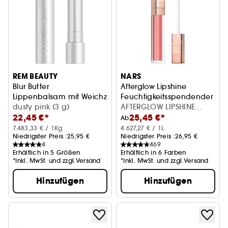
REM BEAUTY
NARS
Blur Butter
Afterglow Lipshine
Lippenbalsam mit Weichzeichnereffekt
Feuchtigkeitsspendender Lip
dusty pink (3 g)
AFTERGLOW LIPSHINE
22,45 €*
25,45 €*
ORGASM
Ab
7.483,33 € / 1Kg
4.627,27 € / 1L
Niedrigster Preis :
25,95 €
Niedrigster Preis :
26,95 €
4
469
Erhältlich in 5 Größen
Erhältlich in 6 Farben
*Inkl. MwSt. und zzgl.Versand
*Inkl. MwSt. und zzgl.Versand
Hinzufügen
Hinzufügen