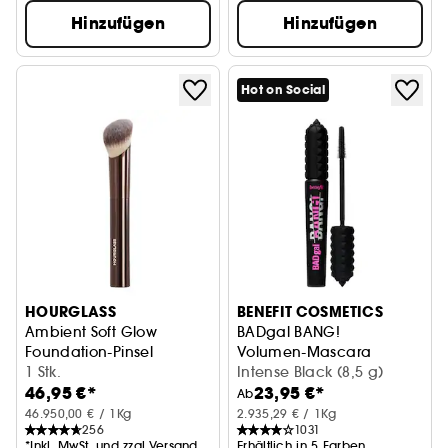
Hinzufügen
Hinzufügen
Hot on Social
HOURGLASS
BENEFIT COSMETICS
Ambient Soft Glow
BADgal BANG!
Foundation-Pinsel
Volumen-Mascara
1 Stk.
Intense Black (8,5 g)
46,95 €*
23,95 €*
Ab
46.950,00 € / 1Kg
2.935,29 € / 1Kg
256
1031
*Inkl. MwSt. und zzgl.Versand
Erhältlich in 5 Farben