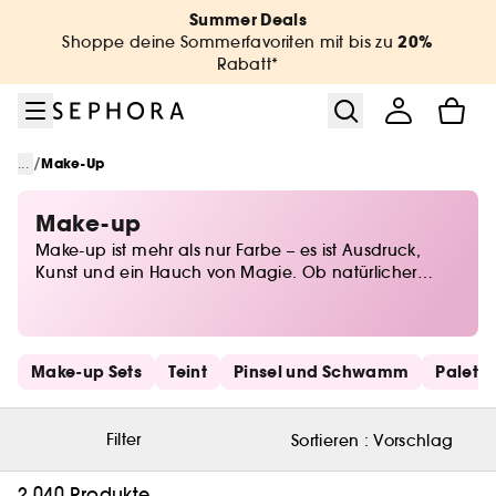
Zum Menü
Zum Hauptinhalt
Zur Fußzeile
Summer Deals
20%
Shoppe deine Sommerfavoriten mit bis zu
Rabatt*
/
...
Make-Up
Make-up
Make-up ist mehr als nur Farbe – es ist Ausdruck,
Kunst und ein Hauch von Magie. Ob natürlicher
Glow oder dramatischer Look, bei Sephora findest du
alles, um deine Persönlichkeit perfekt in Szene zu
setzen. Von Foundations für den perfekten Teint über
ausdrucksstarkes Augen-Make-up bis hin zu
Schnelllinks überspringen
Make-up Sets
Teint
Pinsel und Schwamm
Palett
Lidschatten in allen Nuancen – entdecke die
neuesten Trends und zeitlose Klassiker. Lass deiner
Kreativität freien Lauf und finde deine Beauty-Must-
Filter
Sortieren :
Vorschlag
haves für jeden Anlass!
2.040 Produkte