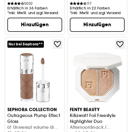
5002
117
Erhältlich in 36 Farben
Erhältlich in 22 Farben
*Inkl. MwSt. und zzgl.Versand
*Inkl. MwSt. und zzgl.Versand
Hinzufügen
Hinzufügen
Nur bei Sephora**
SEPHORA COLLECTION
FENTY BEAUTY
Outrageous Plump Effect
Killawatt Foil Freestyle
Gloss
Highlighter Duo
Unglaublicher Volumen-Effekt-Gloss
01 Universal volume (6
Highlighter für Wangen und
AfternoonSnack /