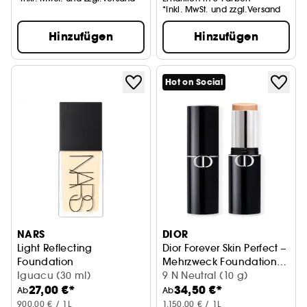
*Inkl. MwSt. und zzgl.Versand
Hinzufügen
Hinzufügen
Hot on Social
NARS
DIOR
Light Reflecting
Dior Forever Skin Perfect –
Foundation
Mehrzweck Foundation-
Flüssige Foundation
Iguacu (30 ml)
Stick
9 N Neutral (10 g)
27,00 €*
34,50 €*
Ab
Ab
900,00 € / 1L
1.150,00 € / 1L