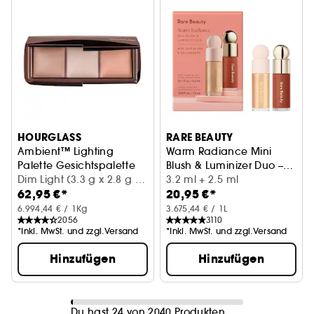
HOURGLASS
RARE BEAUTY
Ambient™ Lighting
Warm Radiance Mini
Palette Gesichtspalette
Blush & Luminizer Duo –
Dim Light (3.3 g x 2.8 g x
Mini-Duo aus Rouge und
3.2 ml + 2.5 ml
62,95 €*
20,95 €*
3 g)
Highlighter
6.994,44 € / 1Kg
3.675,44 € / 1L
2056
3110
*Inkl. MwSt. und zzgl.Versand
*Inkl. MwSt. und zzgl.Versand
Hinzufügen
Hinzufügen
Du hast 24 von 2040 Produkten