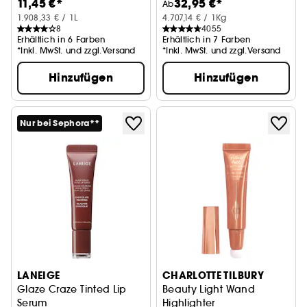
11,45 €*
32,95 €*
ml)
MoHunny (2 x 3,5 g)
Ab
1.908,33 € / 1L
4.707,14 € / 1Kg
8
4055
Erhältlich in 6 Farben
Erhältlich in 7 Farben
*Inkl. MwSt. und zzgl.Versand
*Inkl. MwSt. und zzgl.Versand
Hinzufügen
Hinzufügen
Nur bei Sephora**
LANEIGE
CHARLOTTE TILBURY
Glaze Craze Tinted Lip
Beauty Light Wand
Serum
Highlighter