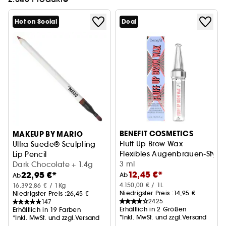
Hot on Social
Deal
BENEFIT COSMETICS
MAKEUP BY MARIO
Fluff Up Brow Wax
Ultra Suede® Sculpting
Flexibles Augenbrauen-Styli
Lip Pencil
3 ml
Lippenkonturenstift
Dark Chocolate + 1.4g
12,45 €*
22,95 €*
Ab
Ab
4.150,00 € / 1L
16.392,86 € / 1Kg
Niedrigster Preis :
14,95 €
Niedrigster Preis :
26,45 €
2425
147
Erhältlich in 2 Größen
Erhältlich in 19 Farben
*Inkl. MwSt. und zzgl.Versand
*Inkl. MwSt. und zzgl.Versand