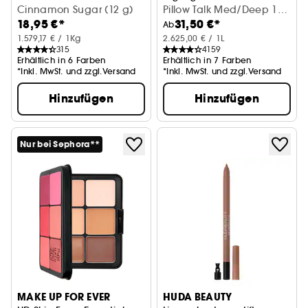
Getöntes Lippenserum
Cinnamon Sugar (12 g)
Pillow Talk Med/Deep 12
18,95 €*
31,50 €*
ml
Ab
1.579,17 € / 1Kg
2.625,00 € / 1L
315
4159
Erhältlich in 6 Farben
Erhältlich in 7 Farben
*Inkl. MwSt. und zzgl.Versand
*Inkl. MwSt. und zzgl.Versand
Hinzufügen
Hinzufügen
Nur bei Sephora**
MAKE UP FOR EVER
HUDA BEAUTY