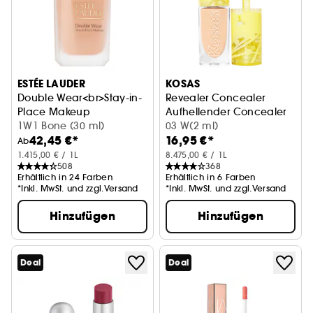
ESTÉE LAUDER
KOSAS
Double Wear<br>Stay-in-
Revealer Concealer
Place Makeup
Aufhellender Concealer
Makeup <br>
1W1 Bone (30 ml)
03 W(2 ml)
42,45 €*
16,95 €*
Ab
1.415,00 € / 1L
8.475,00 € / 1L
508
368
Erhältlich in 24 Farben
Erhältlich in 6 Farben
*Inkl. MwSt. und zzgl.Versand
*Inkl. MwSt. und zzgl.Versand
Hinzufügen
Hinzufügen
Deal
Deal