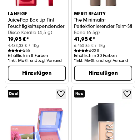
LANEIGE
MERIT BEAUTY
JuicePop Box Lip Tint
The Minimalist
Feuchtigkeitsspendender Lip Tint
Perfektionierender Teint-Stick
Disco Koralle (4,5 g)
Bone (6.5g)
19,95 €*
41,95 €*
4.433,33 € / 1Kg
6.453,85 € / 1Kg
55
2211
Erhältlich in 8 Farben
Erhältlich in 30 Farben
*Inkl. MwSt. und zzgl.Versand
*Inkl. MwSt. und zzgl.Versand
Hinzufügen
Hinzufügen
Deal
Neu