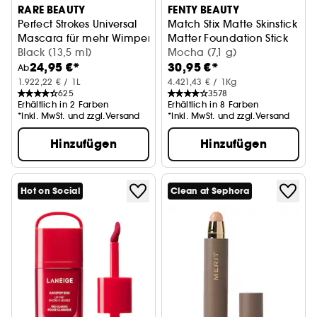
RARE BEAUTY
FENTY BEAUTY
Perfect Strokes Universal
Match Stix Matte Skinstick
Mascara für mehr Wimpern-Volumen
Matter Foundation Stick
Black (13,5 ml)
Mocha (7,1 g)
24,95 €*
30,95 €*
Ab
1.922,22 € / 1L
4.421,43 € / 1Kg
625
3578
Erhältlich in 2 Farben
Erhältlich in 8 Farben
*Inkl. MwSt. und zzgl.Versand
*Inkl. MwSt. und zzgl.Versand
Hinzufügen
Hinzufügen
Hot on Social
Clean at Sephora