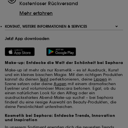
Kostenloser Rückversand
Hinterlegung und das Auslesen dieser Tracker Dein
Einverständnis. Du kannst Deine Auswahl bezüglich der
Mehr erfahren
Platzierung dieser Cookies über die Schaltfläche
"Einstellungen verwalten" unten anpassen oder Dich für
KONTAKT, WEITERE INFORMATIONEN & SERVICES
"Alle akzeptieren" oder "Alle ablehnen" entscheiden.
Du kannst Deine Zustimmung jederzeit widerrufen.
Wenn Du weitere Informationen über die verwendeten
Jetzt App downloaden
Cookies wünschst, klicke
hier
.
Make-up: Entdecke die Welt der Schönheit bei Sephora
Make-up ist mehr als nur Kosmetik – es ist Ausdruck, Kunst
und ein kleines bisschen Magie. Mit den richtigen Produkten
kannst du deinen
Teint
perfektionieren, deine
Lippen
in
Szene setzen oder deine
Augen
mit einem dramatischen
Eyeliner und voluminöser Mascara betonen. Egal, ob du
einen natürlichen Look für den Alltag oder ein
ausdrucksstarkes Abend-Make-up suchst – bei Sephora
findest du eine riesige Auswahl an Beauty-Produkten, die
deine Persönlichkeit unterstreichen.
Kosmetik bei Sephora: Entdecke Trends, Innovation
und Inspiration
In unserem Sortiment erwarten dich die neuesten Trends,