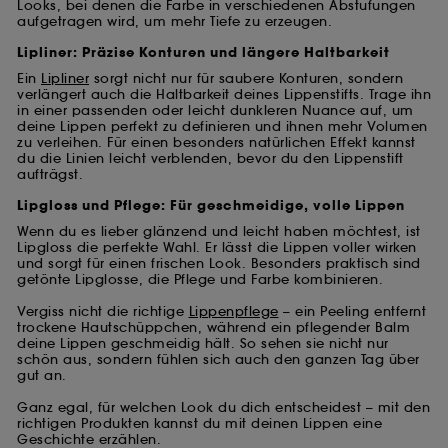
Looks, bei denen die Farbe in verschiedenen Abstufungen
aufgetragen wird, um mehr Tiefe zu erzeugen.
Lipliner: Präzise Konturen und längere Haltbarkeit
Ein
Lipliner
sorgt nicht nur für saubere Konturen, sondern
verlängert auch die Haltbarkeit deines Lippenstifts. Trage ihn
in einer passenden oder leicht dunkleren Nuance auf, um
deine Lippen perfekt zu definieren und ihnen mehr Volumen
zu verleihen. Für einen besonders natürlichen Effekt kannst
du die Linien leicht verblenden, bevor du den Lippenstift
aufträgst.
Lipgloss und Pflege: Für geschmeidige, volle Lippen
Wenn du es lieber glänzend und leicht haben möchtest, ist
Lipgloss die perfekte Wahl. Er lässt die Lippen voller wirken
und sorgt für einen frischen Look. Besonders praktisch sind
getönte Lipglosse, die Pflege und Farbe kombinieren.
Vergiss nicht die richtige
Lippenpflege
– ein Peeling entfernt
trockene Hautschüppchen, während ein pflegender Balm
deine Lippen geschmeidig hält. So sehen sie nicht nur
schön aus, sondern fühlen sich auch den ganzen Tag über
gut an.
Ganz egal, für welchen Look du dich entscheidest – mit den
richtigen Produkten kannst du mit deinen Lippen eine
Geschichte erzählen.