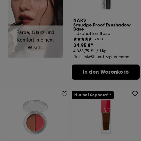
NARS
Smudge Proof Eyeshadow
Base
Farbe, Glanz und
Lidschatten Base
2833
Komfort in einem
34,95 €
Wisch.
4.368,75 €
/
1Kg
*Inkl. MwSt. und zzgl.Versand
In den Warenkorb
Nur bei Sephora**