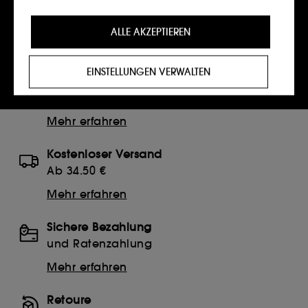
up bis hin zu Lidschatten in allen Nuancen – entdecke die
Personalisierungs-Cookies :
Sie ermöglichen es
neuesten Trends und zeitlose Klassiker. Lass deiner
ALLE AKZEPTIEREN
Kreativität freien Lauf und finde deine Beauty-Must-haves
uns, Dir ein verbessertes und personalisiertes
für jeden Anlass!
Erlebnis zu bieten, indem wir Dir Produkte,
Dienstleistungen und Inhalte empfehlen, die am
EINSTELLUNGEN VERWALTEN
besten zu Deinen Vorlieben passen, und Dir auf
Abholung im Store
Dein Profil zugeschnittene Werbeangebote
Click & Collect in 2h
unterbreiten.
Mehr erfahren
Cookies für soziale Medien und Werbung:
Diese
Cookies werden verwendet, um Ihnen Inhalte
anzuzeigen, die für Sie von Interesse sein könnten,
Kostenloser Versand
und zwar in Form von personalisierter Werbung,
Ab 34.50 €
unter anderem auf Websites Dritter und auf Social-
Media-Plattformen. Dies geschieht auf der
Mehr erfahren
Grundlage der von Ihnen besuchten Seiten, Ihres
Browserverlaufs und Ihrer bisherigen Interaktionen.
Sichere Bezahlung
Cookies zur Publikumsmessung :
Sie ermöglichen
und Ratenzahlung
es uns, Statistiken über die Anzahl der Besucher
Mehr erfahren
unserer Website und ihre Surfgewohnheiten zu
erstellen, um ihre Leistung zu verbessern.
Retoure
Mit Ausnahme der technischen Cookies erfordert die