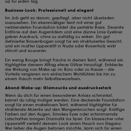
up für jeden Tag.
Business-Look: Professionell und elegant
Im Job geht es darum, gepflegt, aber nicht überladen
auszusehen. Ein ebenmäßiger Teint mit einer gut
verblendeten Foundation bildet die perfekte Basis. Dezente
Erdtöne auf den Augenlidern und eine dünne Linie Eyeliner
geben Ausdruck, ohne zu auffällig zu wirken. Ein gut
definierter Brauenbogen sorgt für ein strukturiertes Gesicht,
und ein matter Lippenstift in Nude oder Rosenholz wirkt
stilvoll und souverän.
Ein wenig Rouge bringt Frische in deinen Teint, während ein
Highlighter deinem Alltag etwas Glitzer hinzufügt. Entdecke
die Wirkung von Make-up im Büro oder zu Hause – die
Vorteile rangieren von einfachem Wohlfühlen bis hin zu
einem Hauch mehr Selbstbewusstsein.
Abend-Make-up: Glamourös und ausdrucksstark
Wenn du dich für einen besonderen Anlass schminkst,
kannst du ruhig mutiger werden. Eine deckende Foundation
sorgt für einen makellosen Teint, während Highlighter für
strahlende Akzente auf den Wangenknochen sorgt. Kräftige
Farben auf den Augen, Smokey Eyes oder schimmernde
Lidschatten bringen Dramatik ins Spiel. Ein klassischer roter
Lippenstift verleiht deinem Look einen Hauch von Eleganz.
Wer lieber die Augen betonen möchte, kann sich für einen