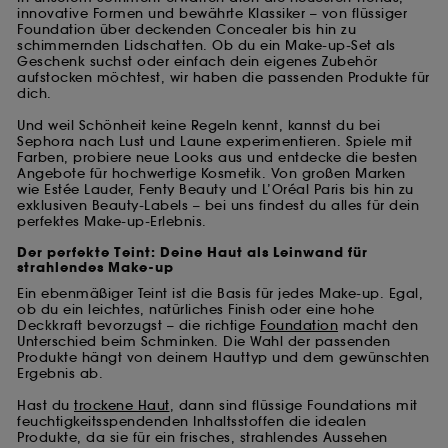
innovative Formen und bewährte Klassiker – von flüssiger
Foundation über deckenden Concealer bis hin zu
schimmernden Lidschatten. Ob du ein Make-up-Set als
Geschenk suchst oder einfach dein eigenes Zubehör
aufstocken möchtest, wir haben die passenden Produkte für
dich.
Und weil Schönheit keine Regeln kennt, kannst du bei
Sephora nach Lust und Laune experimentieren. Spiele mit
Farben, probiere neue Looks aus und entdecke die besten
Angebote für hochwertige Kosmetik. Von großen Marken
wie Estée Lauder, Fenty Beauty und L’Oréal Paris bis hin zu
exklusiven Beauty-Labels – bei uns findest du alles für dein
perfektes Make-up-Erlebnis.
Der perfekte Teint: Deine Haut als Leinwand für
strahlendes Make-up
Ein ebenmäßiger Teint ist die Basis für jedes Make-up. Egal,
ob du ein leichtes, natürliches Finish oder eine hohe
Deckkraft bevorzugst – die richtige
Foundation
macht den
Unterschied beim Schminken. Die Wahl der passenden
Produkte hängt von deinem Hauttyp und dem gewünschten
Ergebnis ab.
Hast du
trockene Haut
, dann sind flüssige Foundations mit
feuchtigkeitsspendenden Inhaltsstoffen die idealen
Produkte, da sie für ein frisches, strahlendes Aussehen