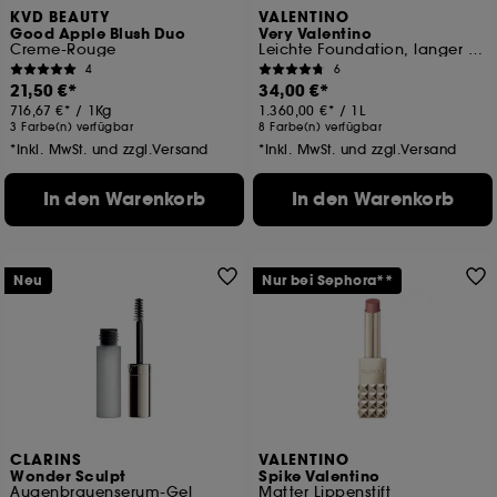
KVD BEAUTY
VALENTINO
Good Apple Blush Duo
Very Valentino
Creme-Rouge
Leichte Foundation, langer Halt 24h, SPF 25
4
6
21,50 €
34,00 €
716,67 €
/
1Kg
1.360,00 €
/
1L
3 Farbe(n) verfügbar
8 Farbe(n) verfügbar
*Inkl. MwSt. und zzgl.Versand
*Inkl. MwSt. und zzgl.Versand
In den Warenkorb
In den Warenkorb
Neu
Nur bei Sephora**
CLARINS
VALENTINO
Wonder Sculpt
Spike Valentino
Augenbrauenserum-Gel
Matter Lippenstift