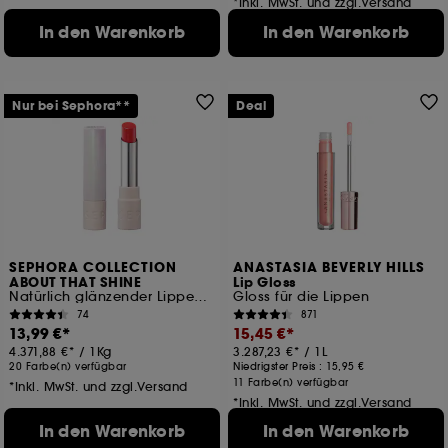
*Inkl. MwSt. und zzgl.Versand
In den Warenkorb
In den Warenkorb
Nur bei Sephora**
Deal
SEPHORA COLLECTION
ANASTASIA BEVERLY HILLS
ABOUT THAT SHINE
Lip Gloss
Natürlich glänzender Lippenstift
Gloss für die Lippen
74
871
13,99 €
15,45 €
4.371,88 €
/
1Kg
3.287,23 €
/
1L
20 Farbe(n) verfügbar
Niedrigster Preis :
15,95 €
11 Farbe(n) verfügbar
*Inkl. MwSt. und zzgl.Versand
*Inkl. MwSt. und zzgl.Versand
In den Warenkorb
In den Warenkorb