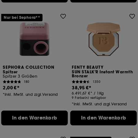
Nur bei Sephora**
SEPHORA COLLECTION
FENTY BEAUTY
Spitzer
SUN STALK'R Instant Warmth
Bronzer
Spitzer 3 Größen
180
1350
2,00 €
38,95 €
6.491,67 €
/
1Kg
*Inkl. MwSt. und zzgl.Versand
9 Farbe(n) verfügbar
*Inkl. MwSt. und zzgl.Versand
In den Warenkorb
In den Warenkorb