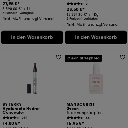
27,95 €
2
5.590,00 €
/
1L
28,50 €
5 Farbe(n) verfügbar
12.391,30 €
/
1Kg
*Inkl. MwSt. und zzgl.Versand
2 Farbe(n) verfügbar
*Inkl. MwSt. und zzgl.Versand
In den Warenkorb
In den Warenkorb
Clean at Sephora
BY TERRY
MANUCURIST
Hyaluronic Hydra-
Green
Concealer
Trocknungstropfen
255
66
14,00 €
15,95 €