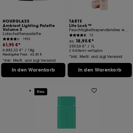
HOURGLASS
TARTE
Ambient Lighting Palette
Life Lock™
Volume 3
Feuchtigkeitsspendendes wasserfestes Fixierspray
Lidschattenpalette
72
1950
18,95 €
Ab:
61,95 €
359,50 €
/
1L
6.883,33 €
/
1Kg
2 Größe(n) verfügbar
Niedrigster Preis :
62,45 €
*Inkl. MwSt. und zzgl.Versand
*Inkl. MwSt. und zzgl.Versand
In den Warenkorb
In den Warenkorb
Neu