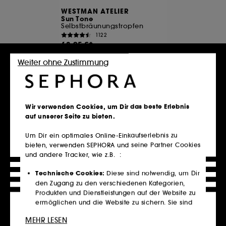
WESTMAN ATELIER
Sun Tone
Selbstbräunungstropfen
1122
63,95 €
2.131,67 €
/
1L
Weiter ohne Zustimmung
4 Farbe(n) verfügbar
*Inkl. MwSt. und zzgl.Versand
In den Warenkorb
Wir verwenden Cookies, um Dir das beste Erlebnis
auf unserer Seite zu bieten.
Um Dir ein optimales Online-Einkaufserlebnis zu
Mehr Produkte ansehen
bieten, verwenden SEPHORA und seine Partner Cookies
und andere Tracker, wie z.B. :
Startseite
Make-up
Technische Cookies:
Diese sind notwendig, um Dir
den Zugang zu den verschiedenen Kategorien,
Produkten und Dienstleistungen auf der Website zu
Make-up ist mehr als nur Farbe – es ist Ausdruck, Kunst und
ein Hauch von Magie. Ob natürlicher Glow oder
ermöglichen und die Website zu sichern. Sie sind
dramatischer Look, bei Sephora findest du alles, um deine
für den technischen Betrieb der Website
Persönlichkeit perfekt in Szene zu setzen. Von Foundations
MEHR LESEN
unerlässlich und können nicht deaktiviert werden.
für den perfekten Teint über ausdrucksstarkes Augen-Make-