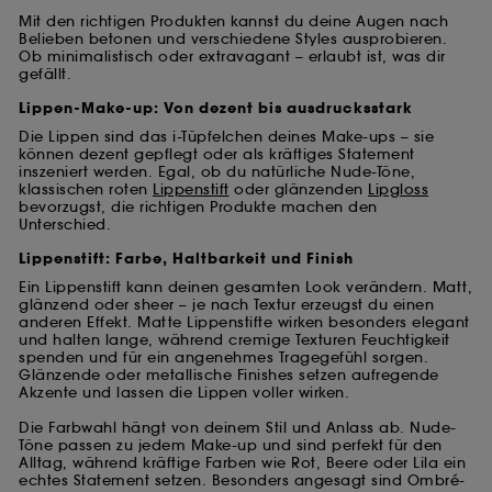
Mit den richtigen Produkten kannst du deine Augen nach
Belieben betonen und verschiedene Styles ausprobieren.
Ob minimalistisch oder extravagant – erlaubt ist, was dir
gefällt.
Lippen-Make-up: Von dezent bis ausdrucksstark
Die Lippen sind das i-Tüpfelchen deines Make-ups – sie
können dezent gepflegt oder als kräftiges Statement
inszeniert werden. Egal, ob du natürliche Nude-Töne,
klassischen roten
Lippenstift
oder glänzenden
Lipgloss
bevorzugst, die richtigen Produkte machen den
Unterschied.
Lippenstift: Farbe, Haltbarkeit und Finish
Ein Lippenstift kann deinen gesamten Look verändern. Matt,
glänzend oder sheer – je nach Textur erzeugst du einen
anderen Effekt. Matte Lippenstifte wirken besonders elegant
und halten lange, während cremige Texturen Feuchtigkeit
spenden und für ein angenehmes Tragegefühl sorgen.
Glänzende oder metallische Finishes setzen aufregende
Akzente und lassen die Lippen voller wirken.
Die Farbwahl hängt von deinem Stil und Anlass ab. Nude-
Töne passen zu jedem Make-up und sind perfekt für den
Alltag, während kräftige Farben wie Rot, Beere oder Lila ein
echtes Statement setzen. Besonders angesagt sind Ombré-