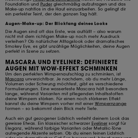
Foundation und
Puder
gleichmäßig aufzutragen und das
Make-up nahtlos in die Haut einzuarbeiten. So gelingt dir
ein perfekter Teint, der den ganzen Tag hält.
Augen-Make-up: Der Blickfang deines Looks
Die Augen sind oft das Erste, was auffällt – also warum
nicht mit dem richtigen Make-up noch mehr Ausdruck
verleihen? Ob natürlicher Alltagslook oder dramatisches
Smokey Eye, es gibt unzählige Möglichkeiten, deine Augen
perfekt in Szene zu setzen.
MASCARA UND EYELINER: DEFINIERTE
AUGEN MIT WOW-EFFEKT SCHMINKEN
Um den perfekten Wimpernaufschlag zu schminken, ist
Mascara
unverzichtbar. Je nachdem, ob du mehr Länge,
Volumen oder Schwung möchtest, gibt es verschiedene
Formulierungen. Eine wasserfeste Mascara hält besonders
lange, während Varianten mit pflegenden Inhaltsstoffen
deine Wimpern stärken. Für einen noch stärkeren Effekt
kannst du deine Wimpern vorher mit einer
Wimpernzange
formen – so bekommt dein Blick mehr Tiefe.
Auch ein gut gezogener Lidstrich verleiht deinem Look das
gewisse Etwas. Ein klassischer schwarzer
Eyeliner
sorgt für
Eleganz, während farbige Varianten oder Metallic-Töne
aufregende Akzente setzen. Ob du einen feinen Lidstrich