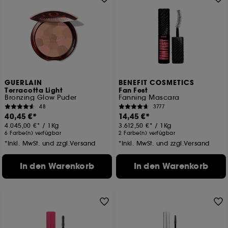
GUERLAIN
BENEFIT COSMETICS
Terracotta Light
Fan Fest
Bronzing Glow Puder
Fanning Mascara
48
3777
40,45 €
14,45 €
4.045,00 €
/
1Kg
3.612,50 €
/
1Kg
6 Farbe(n) verfügbar
2 Farbe(n) verfügbar
*Inkl. MwSt. und zzgl.Versand
*Inkl. MwSt. und zzgl.Versand
In den Warenkorb
In den Warenkorb