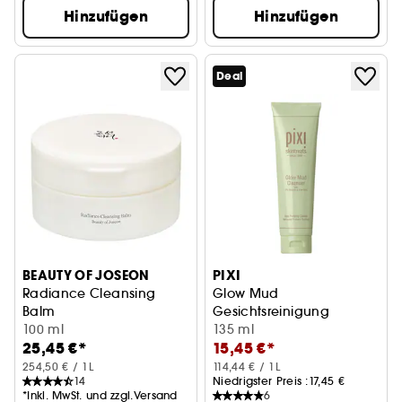
Hinzufügen
Hinzufügen
Deal
BEAUTY OF JOSEON
PIXI
Radiance Cleansing
Glow Mud
Balm
Gesichtsreinigung
Reinigungsöl in Balsamform
100 ml
135 ml
25,45 €*
15,45 €*
254,50 € / 1L
114,44 € / 1L
14
Niedrigster Preis :
17,45 €
*Inkl. MwSt. und zzgl.Versand
6