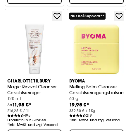
Nur bei Sephora**
CHARLOTTE TILBURY
BYOMA
Magic Revival Cleanser
Melting Balm Cleanser
Gesichtsreiniger
Gesichtsreinigungsbalsam
120 ml
60 g
11,95 €*
19,95 €*
Ab
216,25 € / 1L
332,50 € / 1Kg
495
219
Erhältlich in 2 Größen
*Inkl. MwSt. und zzgl.Versand
*Inkl. MwSt. und zzgl.Versand