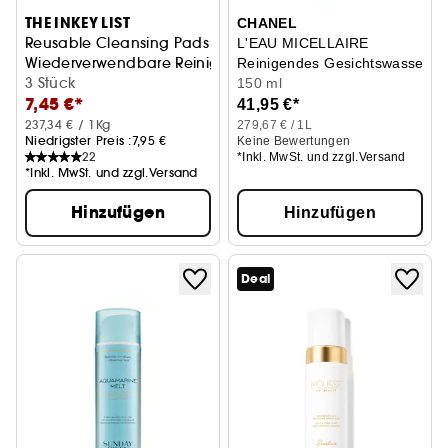
THE INKEY LIST
CHANEL
Reusable Cleansing Pads
L'EAU MICELLAIRE
Wiederverwendbare Reinigungspads
Reinigendes Gesichtswasser G
3 Stück
150 ml
7,45 €*
41,95 €*
237,34 € / 1Kg
279,67 € / 1L
Niedrigster Preis :
7,95 €
Keine Bewertungen
22
*Inkl. MwSt. und zzgl.Versand
*Inkl. MwSt. und zzgl.Versand
Hinzufügen
Hinzufügen
Deal