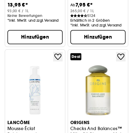
13,95 €*
7,95 €*
Ab
93,00 € / 1L
265,00 € / 1L
Keine Bewertungen
5124
*Inkl. MwSt. und zzgl.Versand
Erhältlich in 2 Größen
*Inkl. MwSt. und zzgl.Versand
Hinzufügen
Hinzufügen
Deal
LANCÔME
ORIGINS
Mousse Éclat
Checks And Balances™