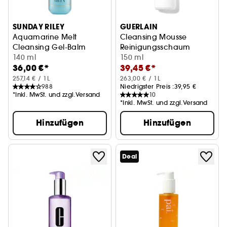
SUNDAY RILEY
GUERLAIN
Aquamarine Melt
Cleansing Mousse
Cleansing Gel-Balm
Reinigungsschaum
Reinigungsgel
140 ml
150 ml
36,00 €*
39,45 €*
257,14 € / 1L
263,00 € / 1L
988
Niedrigster Preis :
39,95 €
*Inkl. MwSt. und zzgl.Versand
10
*Inkl. MwSt. und zzgl.Versand
Hinzufügen
Hinzufügen
Deal