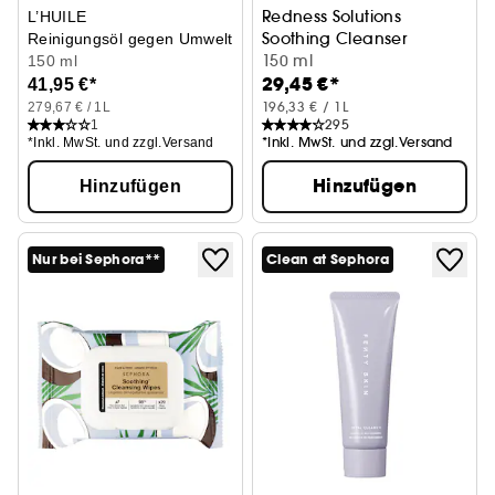
Redness Solutions
L’HUILE
Soothing Cleanser
Reinigungsöl gegen Umweltschadstoffe
150 ml
150 ml
29,45 €*
41,95 €*
196,33 € / 1L
279,67 € / 1L
295
1
*Inkl. MwSt. und zzgl.Versand
*Inkl. MwSt. und zzgl.Versand
Hinzufügen
Hinzufügen
Nur bei Sephora**
Clean at Sephora