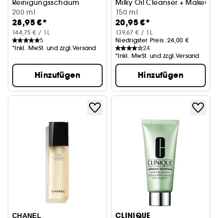
Reinigungsschaum
Milky Oil Cleanser + Makeup 
200 ml
150 ml
28,95 €*
20,95 €*
144,75 € / 1L
139,67 € / 1L
5
Niedrigster Preis :
24,00 €
*Inkl. MwSt. und zzgl.Versand
24
*Inkl. MwSt. und zzgl.Versand
Hinzufügen
Hinzufügen
CLINIQUE
CHANEL