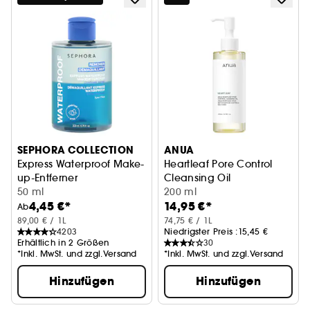
SEPHORA COLLECTION
ANUA
Express Waterproof Make-
Heartleaf Pore Control
up-Entferner
Cleansing Oil
Make-up-Entfernung + Beruhigung
50 ml
Renigungsöl für Make-up
200 ml
4,45 €*
14,95 €*
Ab
89,00 € / 1L
74,75 € / 1L
4203
Niedrigster Preis :
15,45 €
Erhältlich in 2 Größen
30
*Inkl. MwSt. und zzgl.Versand
*Inkl. MwSt. und zzgl.Versand
Hinzufügen
Hinzufügen