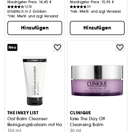
Niedrigster Preis :
14,45 €
Niedrigster Preis :
15,95 €
1378
39
Erhältlich in 2 Größen
*Inkl. MwSt. und zzgl.Versand
*Inkl. MwSt. und zzgl.Versand
Hinzufügen
Hinzufügen
Neu
THE INKEY LIST
CLINIQUE
Oat Balm Cleanser
Take The Day Off
Reinigungsbalsam mit Hafer
Cleansing Balm
150 ml
Reinigungsbalsam
30 ml