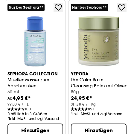
Nur bei Sephora**
Nur bei Sephora**
SEPHORA COLLECTION
YEPODA
Mizellenwasser zum
The Calm Balm
Abschminken
Cleansing Balm mit Olivenöl 
Make-up-Entfernung + Schutz
50 ml
80g
4,95 €*
24,95 €*
Ab
99,00 € / 1L
311,88 € / 1Kg
100
851
Erhältlich in 3 Größen
*Inkl. MwSt. und zzgl.Versand
*Inkl. MwSt. und zzgl.Versand
Hinzufügen
Hinzufügen