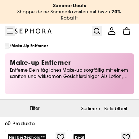
Zum Menü
Zum Hauptinhalt
Zur Fußzeile
Summer Deals
20%
Shoppe deine Sommerfavoriten mit bis zu
Rabatt*
/
...
Make-Up Entferner
Make-up Entferner
Entferne Dein tägliches Make-up sorgfältig mit einem
sanften und wirksamen Gesichtsreiniger. Als Lotion,
Milch oder Schaum passt sich der Make-up Entferner
für das Gesicht all unseren Wünschen an, um uns
einen echten Moment des Wohlbefindens und eine
glatte Haut zu garantieren.Entdecke die Sephora-
Auswahl der besten Gesichtsreiniger!
Filter
Sortieren :
Beliebtheit
60 Produkte
Nur bei Sephora**
Deal