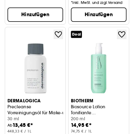
*Inkl. MwSt. und zzgl.Versand
Hinzufügen
Hinzufügen
Deal
DERMALOGICA
BIOTHERM
Precleanse
Biosource Lotion
Vorreinigungsöl für Make-up
Tonifiante
30 ml
Reinigungslotion
200 ml
13,45 €*
14,95 €*
Ab
448,33 € / 1L
74,75 € / 1L