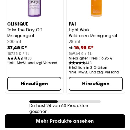
CLINIQUE
PAI
Take The Day Off
Light Work
Reinigungsöl
Wildrosen-Reinigungsöl
200 ml
28 ml
37,45 €*
15,95 €*
Ab
187,25 € / 1L
569,64 € / 1L
4130
Niedrigster Preis :
16,95 €
*Inkl. MwSt. und zzgl.Versand
443
Erhältlich in 2 Größen
*Inkl. MwSt. und zzgl.Versand
Hinzufügen
Hinzufügen
Du hast 24 von 60 Produkten
gesehen.
Mehr Produkte ansehen