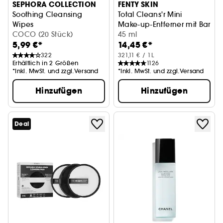
SEPHORA COLLECTION
FENTY SKIN
Soothing Cleansing
Total Cleans'r Mini
Wipes
Make-up-Entferner mit Barba
Abschminktücher mit Frucht- & Pflanzenextrakte
COCO (20 Stück)
45 ml
5,99 €*
14,45 €*
322
321,11 € / 1L
Erhältlich in 2 Größen
1126
*Inkl. MwSt. und zzgl.Versand
*Inkl. MwSt. und zzgl.Versand
Hinzufügen
Hinzufügen
Deal