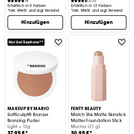
78
3770
Erhältlich in 9 Farben
Erhältlich in 12 Farben
*Inkl. MwSt. und zzgl.Versand
*Inkl. MwSt. und zzgl.Versand
Hinzufügen
Hinzufügen
Nur bei Sephora**
MAKEUP BY MARIO
FENTY BEAUTY
SoftSculpt® Bronzer
Match Stix Matte Skinstick
Bronzing Puder
Matter Foundation Stick
Light + 12g
Mocha (7,1 g)
37,95 €*
30,95 €*