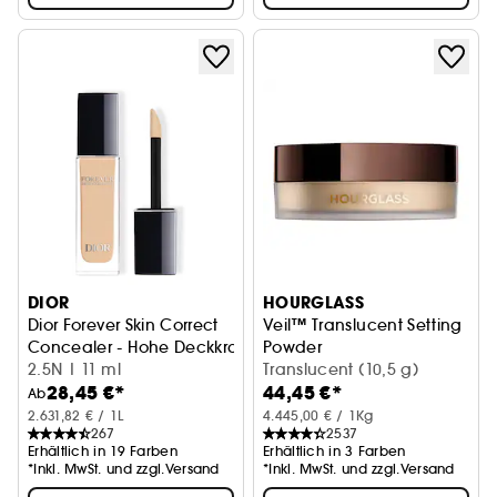
DIOR
HOURGLASS
Dior Forever Skin Correct
Veil™ Translucent Setting
Concealer - Hohe Deckkraft mit 24h-Halt
Powder
2.5N | 11 ml
Transparents Fixierpuder
Translucent (10,5 g)
28,45 €*
44,45 €*
Ab
2.631,82 € / 1L
4.445,00 € / 1Kg
267
2537
Erhältlich in 19 Farben
Erhältlich in 3 Farben
*Inkl. MwSt. und zzgl.Versand
*Inkl. MwSt. und zzgl.Versand