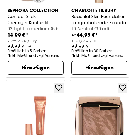
SEPHORA COLLECTION
CHARLOTTE TILBURY
Contour Stick
Beautiful Skin Foundation
Cremiger Konturstift
Langanhaltende Foundation,
02 Light to medium (5,50
10 Neutral (30 ml)
14,99 €*
44,95 €*
g)
Ab
2.725,45 € / 1Kg
1.531,67 € / 1L
154
3
Erhältlich in 5 Farben
Erhältlich in 30 Farben
*Inkl. MwSt. und zzgl.Versand
*Inkl. MwSt. und zzgl.Versand
Hinzufügen
Hinzufügen