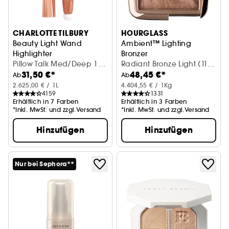
CHARLOTTE TILBURY
HOURGLASS
Beauty Light Wand
Ambient™ Lighting
Highlighter
Bronzer
Pillow Talk Med/Deep 12
Puder Bronzer
Radiant Bronze Light (11
31,50 €*
48,45 €*
ml
g)
Ab
Ab
2.625,00 € / 1L
4.404,55 € / 1Kg
4159
1331
Erhältlich in 7 Farben
Erhältlich in 3 Farben
*Inkl. MwSt. und zzgl.Versand
*Inkl. MwSt. und zzgl.Versand
Hinzufügen
Hinzufügen
Nur bei Sephora**