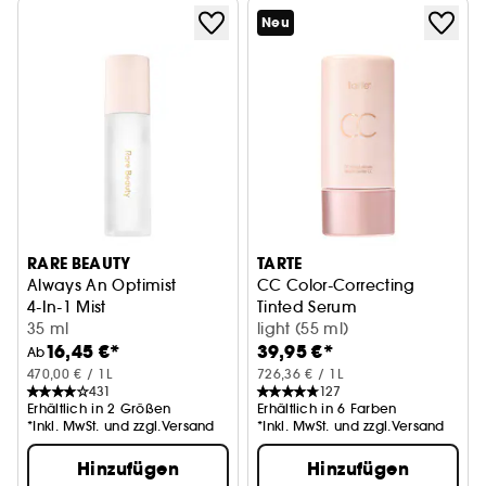
Neu
RARE BEAUTY
TARTE
Always An Optimist
CC Color-Correcting
4-In-1 Mist
Tinted Serum
35 ml
CC Korrigierendes Getöntes 
light (55 ml)
16,45 €*
39,95 €*
Ab
470,00 € / 1L
726,36 € / 1L
431
127
Erhältlich in 2 Größen
Erhältlich in 6 Farben
*Inkl. MwSt. und zzgl.Versand
*Inkl. MwSt. und zzgl.Versand
Hinzufügen
Hinzufügen