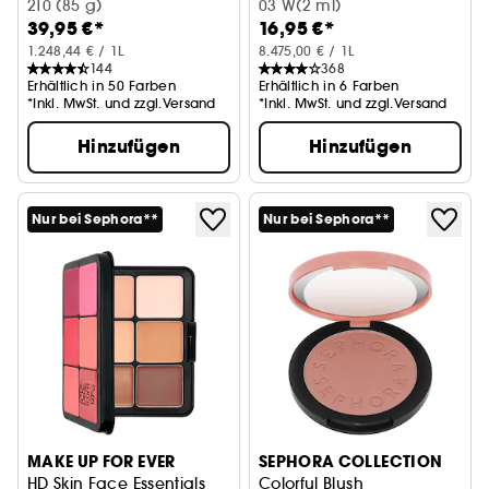
Strahlende Foundation
210 (85 g)
03 W(2 ml)
39,95 €*
16,95 €*
1.248,44 € / 1L
8.475,00 € / 1L
144
368
Erhältlich in 50 Farben
Erhältlich in 6 Farben
*Inkl. MwSt. und zzgl.Versand
*Inkl. MwSt. und zzgl.Versand
Hinzufügen
Hinzufügen
Nur bei Sephora**
Nur bei Sephora**
MAKE UP FOR EVER
SEPHORA COLLECTION
HD Skin Face Essentials
Colorful Blush