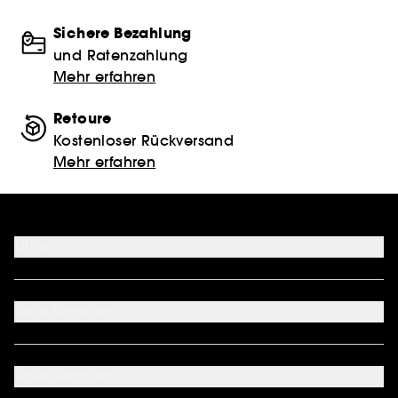
Sichere Bezahlung
und Ratenzahlung
Mehr erfahren
Retoure
Kostenloser Rückversand
Mehr erfahren
Hilfe
FAQ
Kontakt
Dein Sephora
Lieferservices
Retoure & Rückerstattung
Mein Konto
Zahlungsmethoden
Sephora Unlimited
Über Sephora
Geschenkkarte