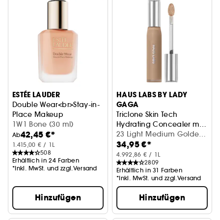
ESTÉE LAUDER
HAUS LABS BY LADY
GAGA
Double Wear<br>Stay-in-
Place Makeup
Triclone Skin Tech
Makeup <br>
1W1 Bone (30 ml)
Hydrating Concealer mit
42,45 €*
fermentierter Arnika
Concealer
23 Light Medium Golden
Ab
34,95 €*
(7 ml)
1.415,00 € / 1L
508
4.992,86 € / 1L
Erhältlich in 24 Farben
2809
*Inkl. MwSt. und zzgl.Versand
Erhältlich in 31 Farben
*Inkl. MwSt. und zzgl.Versand
Hinzufügen
Hinzufügen