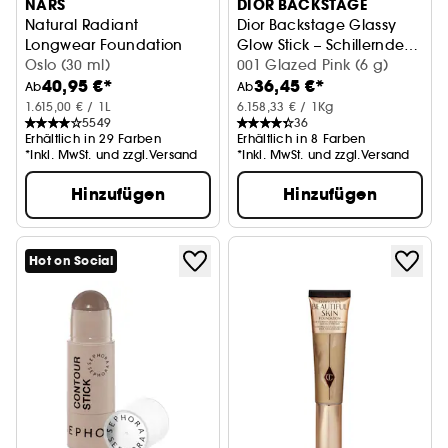
NARS
DIOR BACKSTAGE
Natural Radiant
Dior Backstage Glassy
Longwear Foundation
Glow Stick – Schillernder
Foundation
Oslo (30 ml)
Multi-Use Balsam
001 Glazed Pink (6 g)
40,95 €*
36,45 €*
Highlighter
Ab
Ab
1.615,00 € / 1L
6.158,33 € / 1Kg
5549
36
Erhältlich in 29 Farben
Erhältlich in 8 Farben
*Inkl. MwSt. und zzgl.Versand
*Inkl. MwSt. und zzgl.Versand
Hinzufügen
Hinzufügen
Hot on Social