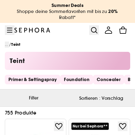
Zum Menü
Zum Hauptinhalt
Zur Fußzeile
Summer Deals
20%
Shoppe deine Sommerfavoriten mit bis zu
Rabatt*
/
...
Teint
Teint
Schnelllinks überspringen
Primer & Settingspray
Foundation
Concealer
Bro
Filter
Sortieren :
Vorschlag
755 Produkte
Nur bei Sephora**