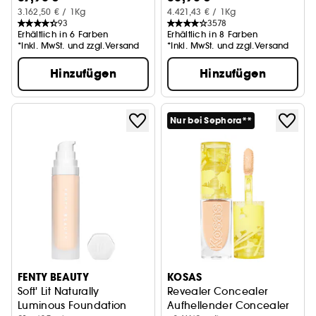
3.162,50 € / 1Kg
4.421,43 € / 1Kg
93
3578
Erhältlich in 6 Farben
Erhältlich in 8 Farben
*Inkl. MwSt. und zzgl.Versand
*Inkl. MwSt. und zzgl.Versand
Hinzufügen
Hinzufügen
Nur bei Sephora**
FENTY BEAUTY
KOSAS
Soft' Lit Naturally
Revealer Concealer
Luminous Foundation
Aufhellender Concealer