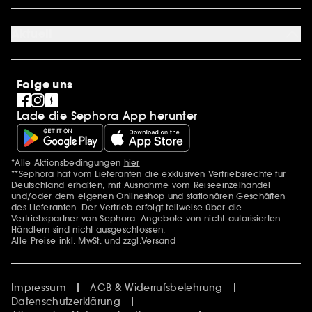
Cookie Einstellungen
Über uns
Karriere
Aktuell
International
Stores
SEPHORA Prize
Sephora Stands
Clean at Sephora
Folge uns
Pride
Lade die Sephora App herunter
*Alle Aktionsbedingungen
hier
Zusätzlich Erwähnungen
**Sephora hat vom Lieferanten die exklusiven Vertriebsrechte für
Deutschland erhalten, mit Ausnahme vom Reiseeinzelhandel
und/oder dem eigenen Onlineshop und stationären Geschäften
des Lieferanten. Der Vertrieb erfolgt teilweise über die
Vertriebspartner von Sephora. Angebote von nicht-autorisierten
Händlern sind nicht ausgeschlossen.
Alle Preise inkl. MwSt. und zzgl.Versand
Impressum
AGB & Widerrufsbelehrung
Datenschutzerklärung