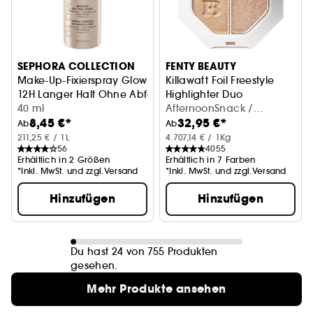
SEPHORA COLLECTION
FENTY BEAUTY
Make-Up-Fixierspray Glow
Killawatt Foil Freestyle
12H Langer Halt Ohne Abfärben, Strahlendes Finish
Highlighter Duo
40 ml
Highlighter für Wangen und
AfternoonSnack /
8,45 €*
32,95 €*
MoHunny (2 x 3,5 g)
Ab
Ab
211,25 € / 1L
4.707,14 € / 1Kg
56
4055
Erhältlich in 2 Größen
Erhältlich in 7 Farben
*Inkl. MwSt. und zzgl.Versand
*Inkl. MwSt. und zzgl.Versand
Hinzufügen
Hinzufügen
Du hast 24 von 755 Produkten
gesehen.
Mehr Produkte ansehen