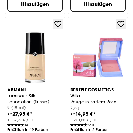
Hinzufügen
Hinzufügen
ARMANI
BENEFIT COSMETICS
Luminous Silk
Willa
Foundation (flüssig)
Rouge in zartem Rosa
9 (18 ml)
2,5 g
27,95 €*
14,95 €*
Ab
Ab
1.552,78 € / 1L
5.980,00 € / 1L
14
2611
Erhältlich in 49 Farben
Erhältlich in 2 Farben