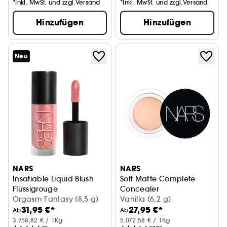
*Inkl. MwSt. und zzgl.Versand
*Inkl. MwSt. und zzgl.Versand
Hinzufügen
Hinzufügen
Neu
NARS
NARS
Insatiable Liquid Blush
Soft Matte Complete
Flüssigrouge
Concealer
Orgasm Fantasy (8,5 g)
Mattierender Concealer
Vanilla (6,2 g)
31,95 €*
27,95 €*
Ab
Ab
3.758,82 € / 1Kg
5.072,58 € / 1Kg