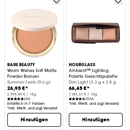
RARE BEAUTY
HOURGLASS
Warm Wishes Soft Matte
Ambient™ Lighting
Powder Bronzer
Palette Gesichtspalette
Matter und weicher Bronzing-Puder
Summer Feels (9,0 g)
Dim Light (3.3 g x 2.8 g x
26,95 €*
66,45 €*
3 g)
2.994,44 € / 1Kg
7.383,33 € / 1Kg
248
2056
Erhältlich in 7 Farben
*Inkl. MwSt. und zzgl.Versand
*Inkl. MwSt. und zzgl.Versand
Hinzufügen
Hinzufügen