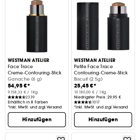
WESTMAN ATELIER
WESTMAN ATELIER
Face Trace
Petite Face Trace
Creme-Contouring-Stick
Contouring-Creme-Stick
Ganache (6 g)
Biscuit (2.5g)
54,95 €*
25,45 €*
9.158,33 € / 1Kg
10.180,00 € / 1Kg
2339
Niedrigster Preis :
29,95 €
Erhältlich in 8 Farben
1017
*Inkl. MwSt. und zzgl.Versand
*Inkl. MwSt. und zzgl.Versand
Hinzufügen
Hinzufügen