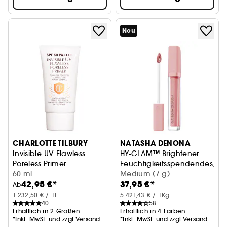
Neu
CHARLOTTE TILBURY
NATASHA DENONA
Invisible UV Flawless
HY-GLAM™ Brightener
Poreless Primer
Feuchtigkeitsspendendes, a
Teint-Primer
60 ml
Medium (7 g)
42,95 €*
37,95 €*
Ab
1.232,50 € / 1L
5.421,43 € / 1Kg
40
58
Erhältlich in 2 Größen
Erhältlich in 4 Farben
*Inkl. MwSt. und zzgl.Versand
*Inkl. MwSt. und zzgl.Versand