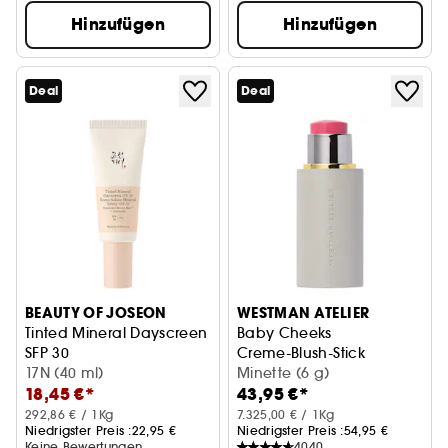
Hinzufügen
Hinzufügen
Deal
Deal
BEAUTY OF JOSEON
WESTMAN ATELIER
Tinted Mineral Dayscreen
Baby Cheeks
SFP 30
Creme-Blush-Stick
Getönte Sonnencreme mit Ceramide
17N (40 ml)
Minette (6 g)
18,45 €*
43,95 €*
292,86 € / 1Kg
7.325,00 € / 1Kg
Niedrigster Preis :
22,95 €
Niedrigster Preis :
54,95 €
Keine Bewertungen
4040