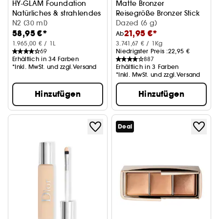
HY-GLAM Foundation
Matte Bronzer
Natürliches & strahlendes Finish
Reisegröße Bronzer Stick
N2 (30 ml)
Dazed (6 g)
58,95 €*
21,95 €*
Ab
1.965,00 € / 1L
3.741,67 € / 1Kg
69
Niedrigster Preis :
22,95 €
Erhältlich in 34 Farben
887
*Inkl. MwSt. und zzgl.Versand
Erhältlich in 3 Farben
*Inkl. MwSt. und zzgl.Versand
Hinzufügen
Hinzufügen
Deal