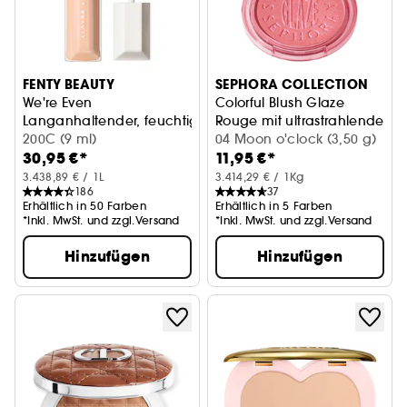
FENTY BEAUTY
SEPHORA COLLECTION
We're Even
Colorful Blush Glaze
Langanhaltender, feuchtigkeitsspendender Concealer
Rouge mit ultrastrahlendem F
200C (9 ml)
04 Moon o'clock (3,50 g)
30,95 €*
11,95 €*
3.438,89 € / 1L
3.414,29 € / 1Kg
186
37
Erhältlich in 50 Farben
Erhältlich in 5 Farben
*Inkl. MwSt. und zzgl.Versand
*Inkl. MwSt. und zzgl.Versand
Hinzufügen
Hinzufügen