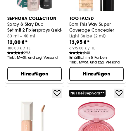
SEPHORA COLLECTION
TOO FACED
Spray & Stay Duo
Born This Way Super
Set mit 2 Fixiersprays (seidenmatt & glowy)
Coverage Concealer
80 ml + 40 ml
Concealer im Reiseformat
Light Beige (2 ml)
12,00 €*
13,95 €*
100,00 € / 1L
6.975,00 € / 1L
296
40
*Inkl. MwSt. und zzgl.Versand
Erhältlich in 5 Farben
*Inkl. MwSt. und zzgl.Versand
Hinzufügen
Hinzufügen
Nur bei Sephora**