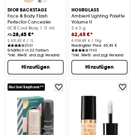
DIOR BACKSTAGE
HOURGLASS
Face & Body Flash
Ambient Lighting Palette
Perfector Concealer
Volume II
Ultrapräziser Concealer - Hohe Deckkraft
0CR Cool Rosy | 11 ml
3 x 3 g
28,45 €*
62,45 €*
Ab
2.631,82 € / 1L
6.938,89 € / 1Kg
2041
Niedrigster Preis :
65,45 €
Erhältlich in 22 Farben
1969
*Inkl. MwSt. und zzgl.Versand
*Inkl. MwSt. und zzgl.Versand
Hinzufügen
Hinzufügen
Nur bei Sephora**