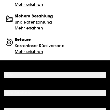
Mehr erfahren
Sichere Bezahlung
und Ratenzahlung
Mehr erfahren
Retoure
Kostenloser Rückversand
Mehr erfahren
Hilfe
FAQ
Kontakt
Dein Sephora
Lieferservices
Retoure & Rückerstattung
Mein Konto
Zahlungsmethoden
Sephora Unlimited