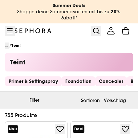
Zum Menü
Zum Hauptinhalt
Zur Fußzeile
Summer Deals
20%
Shoppe deine Sommerfavoriten mit bis zu
Rabatt*
/
...
Teint
Teint
Schnelllinks überspringen
Primer & Settingspray
Foundation
Concealer
Bro
Filter
Sortieren :
Vorschlag
755 Produkte
Neu
Deal