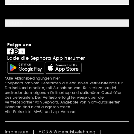
Über Sephora
Geschenkkarte
Cookie Einstellungen
Über uns
Karriere
Aktuell
International
Stores
SEPHORA Prize
Sephora Stands
Clean at Sephora
Folge uns
Pride
Lade die Sephora App herunter
*Alle Aktionsbedingungen
hier
Zusätzlich Erwähnungen
**Sephora hat vom Lieferanten die exklusiven Vertriebsrechte für
Deutschland erhalten, mit Ausnahme vom Reiseeinzelhandel
und/oder dem eigenen Onlineshop und stationären Geschäften
des Lieferanten. Der Vertrieb erfolgt teilweise über die
Vertriebspartner von Sephora. Angebote von nicht-autorisierten
Händlern sind nicht ausgeschlossen.
Alle Preise inkl. MwSt. und zzgl.Versand
Impressum
AGB & Widerrufsbelehrung