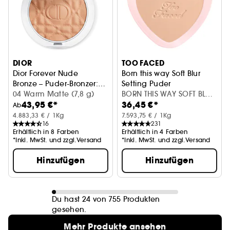
DIOR
TOO FACED
Dior Forever Nude
Born this way Soft Blur
Bronze – Puder-Bronzer:
Setting Puder
natürlicher Glanz oder
04 Warm Matte (7,8 g)
BORN THIS WAY SOFT BLUR
43,95 €*
36,45 €*
mattes Finish
SET POWDER LIGHT
Ab
4.883,33 € / 1Kg
7.593,75 € / 1Kg
16
231
Erhältlich in 8 Farben
Erhältlich in 4 Farben
*Inkl. MwSt. und zzgl.Versand
*Inkl. MwSt. und zzgl.Versand
Hinzufügen
Hinzufügen
Du hast 24 von 755 Produkten
gesehen.
Mehr Produkte ansehen