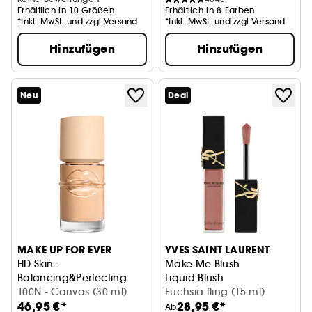
Erhältlich in 10 Größen
Erhältlich in 8 Farben
*Inkl. MwSt. und zzgl.Versand
*Inkl. MwSt. und zzgl.Versand
Hinzufügen
Hinzufügen
Neu
Deal
MAKE UP FOR EVER
YVES SAINT LAURENT
HD Skin-
Make Me Blush
Balancing&Perfecting
Liquid Blush
Feuchtigkeitsspendende Foundation
100N - Canvas (30 ml)
Fuchsia fling (15 ml)
46,95 €*
28,95 €*
Ab