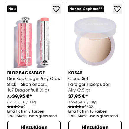
Neu
Nur bei Sephora**
DIOR BACKSTAGE
KOSAS
Dior Backstage Rosy Glow
Cloud Set
Stick – Strahlender
Farbiger Fixierpuder
Rouge-Stick
107 Dragonfruit (6 g)
Airy (9,5 g)
39,95 €*
37,95 €*
Ab
6.658,33 € / 1Kg
3.994,74 € / 1Kg
2
3632
Erhältlich in 3 Farben
Erhältlich in 10 Farben
*Inkl. MwSt. und zzgl.Versand
*Inkl. MwSt. und zzgl.Versand
Hinzufügen
Hinzufügen