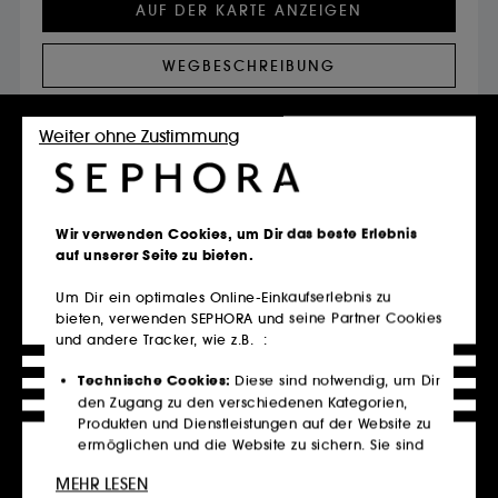
AUF DER KARTE ANZEIGEN
WEGBESCHREIBUNG
CORNER BONN Öffnungszeiten
Weiter ohne Zustimmung
Donnerstag
10:00 - 20:00
Freitag
10:00 - 20:00
Samstag
10:00 - 20:00
Sonntag
Geschlossen
Wir verwenden Cookies, um Dir das beste Erlebnis
Montag
auf unserer Seite zu bieten.
10:00 - 20:00
Dienstag
10:00 - 20:00
Um Dir ein optimales Online-Einkaufserlebnis zu
Mittwoch
10:00 - 20:00
bieten, verwenden SEPHORA und seine Partner Cookies
und andere Tracker, wie z.B. :
Technische Cookies:
Diese sind notwendig, um Dir
den Zugang zu den verschiedenen Kategorien,
Service buchen
Produkten und Dienstleistungen auf der Website zu
ermöglichen und die Website zu sichern. Sie sind
für den technischen Betrieb der Website
MEHR LESEN
unerlässlich und können nicht deaktiviert werden.