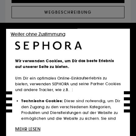
WEGBESCHREIBUNG
CORNER KASSEL Öffnungszeiten
Freitag
10:00 - 20:00
Weiter ohne Zustimmung
Samstag
10:00 - 20:00
Sonntag
Geschlossen
Montag
10:00 - 20:00
Wir verwenden Cookies, um Dir das beste Erlebnis
Dienstag
10:00 - 20:00
auf unserer Seite zu bieten.
Mittwoch
10:00 - 20:00
Um Dir ein optimales Online-Einkaufserlebnis zu
Donnerstag
10:00 - 20:00
bieten, verwenden SEPHORA und seine Partner Cookies
und andere Tracker, wie z.B. :
Technische Cookies:
Diese sind notwendig, um Dir
den Zugang zu den verschiedenen Kategorien,
Service buchen
Produkten und Dienstleistungen auf der Website zu
ermöglichen und die Website zu sichern. Sie sind
für den technischen Betrieb der Website
MEHR LESEN
unerlässlich und können nicht deaktiviert werden.