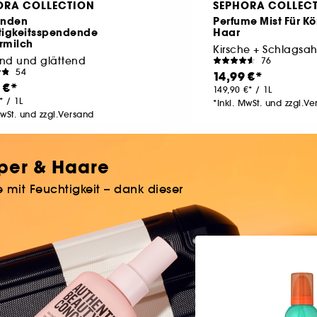
ORA COLLECTION
SEPHORA COLLEC
unden
Perfume Mist Für K
tigkeitsspendende
Haar
rmilch
Kirsche + Schlagsa
nd und glättend
76
54
14,99 €
 €
149,90 €
/
1L
/
1L
*Inkl. MwSt. und zzgl.V
MwSt. und zzgl.Versand
rper & Haare
 mit Feuchtigkeit – dank dieser