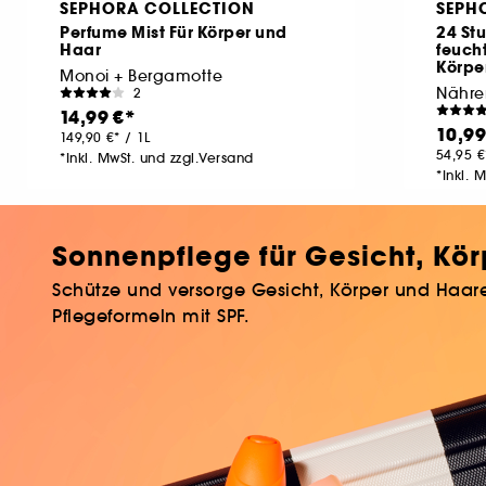
SEPHORA COLLECTION
SEPH
Perfume Mist Für Körper und
24 St
Haar
feuch
Körpe
Monoi + Bergamotte
Nähre
2
14,99 €
10,99
149,90 €
/
1L
54,95 €
*Inkl. MwSt. und zzgl.Versand
*Inkl. 
Sonnenpflege für Gesicht, Kö
Schütze und versorge Gesicht, Körper und Haare
Pflegeformeln mit SPF.