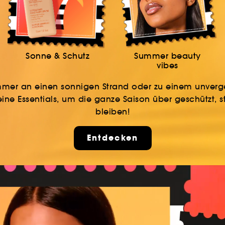
Sonne & Schutz
Summer beauty
vibes
mmer an einen sonnigen Strand oder zu einem unverges
deine Essentials, um die ganze Saison über geschützt, s
bleiben!
Entdecken