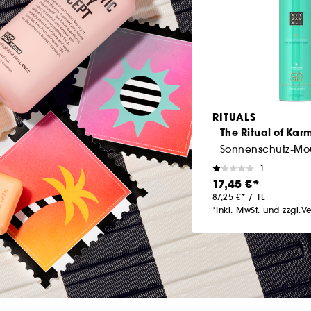
RITUALS
The Ritual of Kar
1
17,45 €
87,25 €
/
1L
*Inkl. MwSt. und zzgl.V