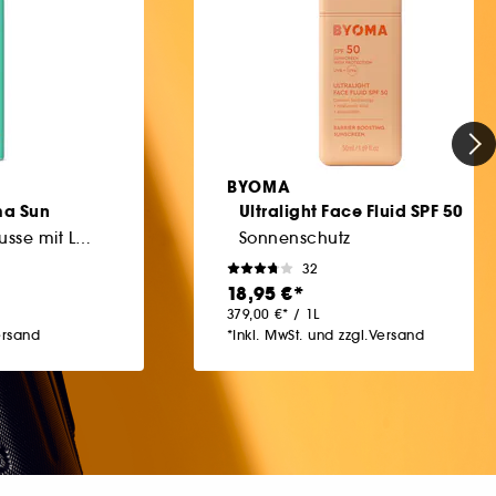
BYOMA
ma Sun
Ultralight Face Fluid SPF 50
Sonnenschutz-Mousse mit LSF 50
Sonnenschutz
32
18,95 €
379,00 €
/
1L
ersand
*Inkl. MwSt. und zzgl.Versand