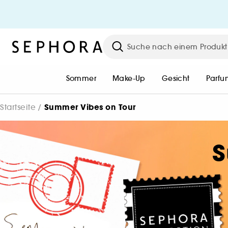
HEY BEAUTIFUL!
Werde kostenlos Unlimited Mitgli
oder melde dich mit deinem
bestehenden Konto an, um das
gesamte Sephora Universum zu
Sommer
Make-Up
Gesicht
Parfu
erleben.
Summer Vibes on Tour
Startseite
Einloggen oder Konto erstelle
S