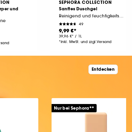
TION
SEPHORA COLLECTION
örper und
Sanftes Duschgel
Reinigend und feuchtigkeitsspendend
hne
49
9,99 €
39,96 €
/
1L
*Inkl. MwSt. und zzgl.Versand
ersand
Entdecken
Nur bei Sephora**