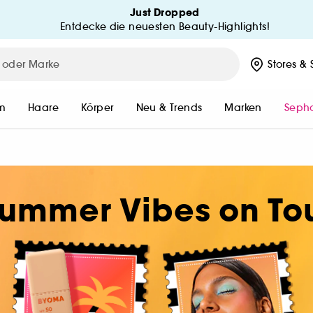
Just Dropped
Entdecke die neuesten Beauty-Highlights!
MEIN KONTO
ed
Stores
& 
MEINE BESTELLUNGEN
MEINE BESTELLUNG VERFOLG
m
Haare
Körper
Neu & Trends
Marken
Sepho
MEINE VORTEILE
n
ummer Vibes on To