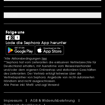
Cookie Einstellungen
Über uns
Karriere
Aktuell
International
Stores
SEPHORA Prize
Sephora Stands
Clean at Sephora
Folge uns
Pride
Lade die Sephora App herunter
*Alle Aktionsbedingungen
hier
Zusätzlich Erwähnungen
**Sephora hat vom Lieferanten die exklusiven Vertriebsrechte für
Deutschland erhalten, mit Ausnahme vom Reiseeinzelhandel
und/oder dem eigenen Onlineshop und stationären Geschäften
des Lieferanten. Der Vertrieb erfolgt teilweise über die
Vertriebspartner von Sephora. Angebote von nicht-autorisierten
Händlern sind nicht ausgeschlossen.
Alle Preise inkl. MwSt. und zzgl.Versand
Impressum
AGB & Widerrufsbelehrung