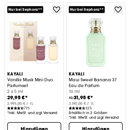
Nur bei Sephora**
Nur bei Sephora**
KAYALI
KAYALI
Vanilla Musk Mini Duo
Maui Sweet Banana 37
Parfumset
Eau de Parfum
2 x 5 ml
10 ml
29,95 €*
31,95 €*
Ab
2.995,00 € / 1L
3.195,00 € / 1L
775
325
*Inkl. MwSt. und zzgl.Versand
Erhältlich in 2 Größen
*Inkl. MwSt. und zzgl.Versand
Hinzufügen
Hinzufügen