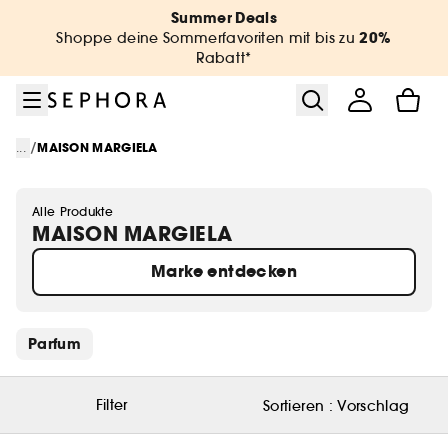
Zum Menü
Zum Hauptinhalt
Zur Fußzeile
Summer Deals
20%
Shoppe deine Sommerfavoriten mit bis zu
Rabatt*
/
...
MAISON MARGIELA
Alle Produkte
MAISON MARGIELA
Marke entdecken
Schnelllinks überspringen
Parfum
Filter
Sortieren :
Vorschlag