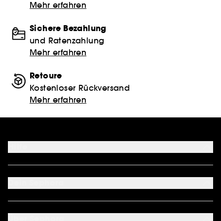
Mehr erfahren
Sichere Bezahlung
und Ratenzahlung
Mehr erfahren
Retoure
Kostenloser Rückversand
Mehr erfahren
Hilfe
FAQ
Kontakt
Dein Sephora
Lieferservices
Retoure & Rückerstattung
Mein Konto
Zahlungsmethoden
Sephora Unlimited
Über Sephora