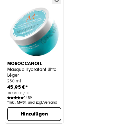
MOROCCANOIL
Masque Hydratant Ultra-
Léger
Haarmaske
250 ml
45,95 €*
183,80 € / 1L
1459
*Inkl. MwSt. und zzgl.Versand
Hinzufügen