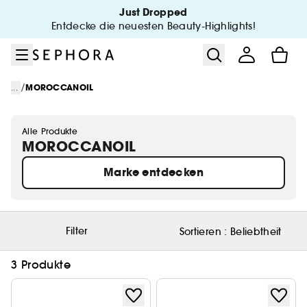
Zum Menü
Zum Hauptinhalt
Zur Fußzeile
Just Dropped
Entdecke die neuesten Beauty-Highlights!
/
...
MOROCCANOIL
Alle Produkte
MOROCCANOIL
Marke entdecken
Filter
Sortieren :
Beliebtheit
3 Produkte