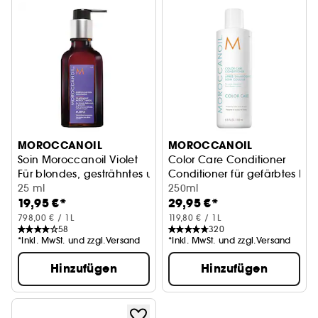
MOROCCANOIL
MOROCCANOIL
Soin Moroccanoil Violet
Color Care Conditioner
Für blondes, gesträhntes und graues Haar
Conditioner für gefärbtes Ha
25 ml
250ml
19,95 €*
29,95 €*
798,00 € / 1L
119,80 € / 1L
58
320
*Inkl. MwSt. und zzgl.Versand
*Inkl. MwSt. und zzgl.Versand
Hinzufügen
Hinzufügen