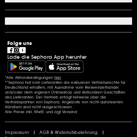
Geschenkkarte
Cookie Einstellungen
Über uns
Karriere
Aktuell
International
Stores
SEPHORA Prize
Sephora Stands
Clean at Sephora
Folge uns
Pride
Lade die Sephora App herunter
*Alle Aktionsbedingungen
hier
Zusätzlich Erwähnungen
**Sephora hat vom Lieferanten die exklusiven Vertriebsrechte für
Deutschland erhalten, mit Ausnahme vom Reiseeinzelhandel
und/oder dem eigenen Onlineshop und stationären Geschäften
des Lieferanten. Der Vertrieb erfolgt teilweise über die
Vertriebspartner von Sephora. Angebote von nicht-autorisierten
Händlern sind nicht ausgeschlossen.
Alle Preise inkl. MwSt. und zzgl.Versand
Impressum
AGB & Widerrufsbelehrung