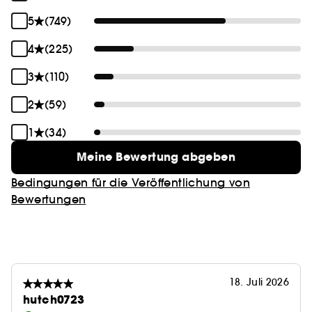
ultracremige Textur für maximales Volumen.
- Bio-Sheabutter: pflegt und schützt die Wimpern.
5
(749)
- Pflanzlicher Ester: erhöhte
4
(225)
Pigmentierungskapazität.
3
(110)
2
(59)
1
(34)
Meine Bewertung abgeben
Bedingungen für die Veröffentlichung von
Bewertungen
18. Juli 2026
hutch0723