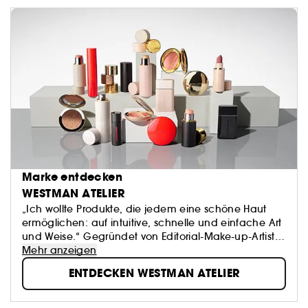
Marke entdecken
WESTMAN ATELIER
„Ich wollte Produkte, die jedem eine schöne Haut
ermöglichen: auf intuitive, schnelle und einfache Art
und Weise.“ Gegründet von Editorial-Make-up-Artist
Gucci Westman, kombiniert die Beauty-Marke
Mehr anzeigen
Westman Atelier kraftvolle Pigmente mit nährenden,
ENTDECKEN WESTMAN ATELIER
hautpflegenden Inhaltsstoffen und sicheren
Formulierungen. Daraus ergibt sich ein völlig neues
Konzept, mit dem sich mühelos eine beeindruckend