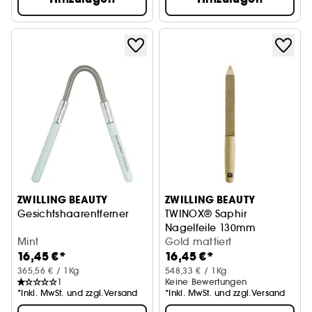
ZWILLING BEAUTY
ZWILLING BEAUTY
Gesichtshaarentferner
TWINOX® Saphir
Nagelfeile 130mm
Mint
Gold Matt
Gold mattiert
16,45 €*
16,45 €*
365,56 € / 1Kg
548,33 € / 1Kg
1
Keine Bewertungen
*Inkl. MwSt. und zzgl.Versand
*Inkl. MwSt. und zzgl.Versand