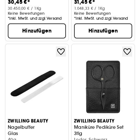
30,45 €*
31,45 €*
30.450,00 € / 1Kg
1.048,33 € / 1Kg
Keine Bewertungen
Keine Bewertungen
*Inkl. MwSt. und zzgl.Versand
*Inkl. MwSt. und zzgl.Versand
Hinzufügen
Hinzufügen
ZWILLING BEAUTY
ZWILLING BEAUTY
Nagelbuffer
Maniküre Pediküre Set
Glas
3tlg
40g
mit Nagelschere
Leder, Schwarz