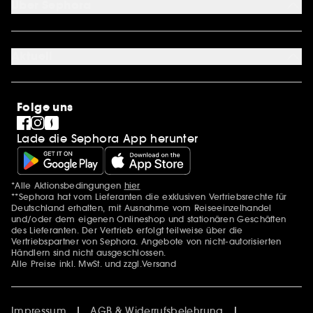
Über Sephora
Geschenkkarte
Cookie Einstellungen
Über uns
Karriere
Aktuell
International
Stores
SEPHORA Prize
Sephora Stands
Clean at Sephora
Folge uns
Pride
Lade die Sephora App herunter
*Alle Aktionsbedingungen
hier
Zusätzlich Erwähnungen
**Sephora hat vom Lieferanten die exklusiven Vertriebsrechte für
Deutschland erhalten, mit Ausnahme vom Reiseeinzelhandel
und/oder dem eigenen Onlineshop und stationären Geschäften
des Lieferanten. Der Vertrieb erfolgt teilweise über die
Vertriebspartner von Sephora. Angebote von nicht-autorisierten
Händlern sind nicht ausgeschlossen.
Alle Preise inkl. MwSt. und zzgl.Versand
Impressum
AGB & Widerrufsbelehrung