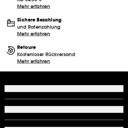
Mehr erfahren
Sichere Bezahlung
und Ratenzahlung
Mehr erfahren
Retoure
Kostenloser Rückversand
Mehr erfahren
Hilfe
FAQ
Kontakt
Dein Sephora
Lieferservices
Retoure & Rückerstattung
Mein Konto
Zahlungsmethoden
Sephora Unlimited