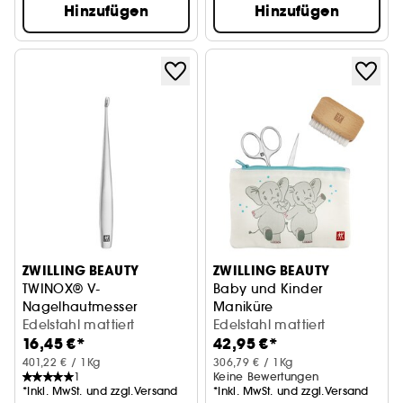
Hinzufügen
Hinzufügen
ZWILLING BEAUTY
ZWILLING BEAUTY
TWINOX® V-
Baby und Kinder
Nagelhautmesser
Maniküre
Edelstahl mattiert
Set 3tlg. mit Nagelschere
Edelstahl mattiert
16,45 €*
42,95 €*
401,22 € / 1Kg
306,79 € / 1Kg
1
Keine Bewertungen
*Inkl. MwSt. und zzgl.Versand
*Inkl. MwSt. und zzgl.Versand