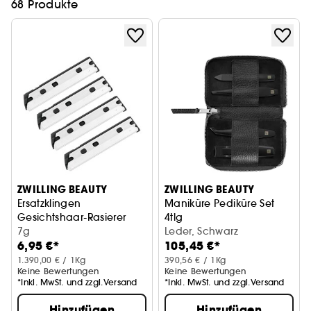
68 Produkte
ZWILLING BEAUTY
ZWILLING BEAUTY
Ersatzklingen
Maniküre Pediküre Set
Gesichtshaar-Rasierer
4tlg
7g
mit Nagelknipser
Leder, Schwarz
6,95 €*
105,45 €*
1.390,00 € / 1Kg
390,56 € / 1Kg
Keine Bewertungen
Keine Bewertungen
*Inkl. MwSt. und zzgl.Versand
*Inkl. MwSt. und zzgl.Versand
Hinzufügen
Hinzufügen