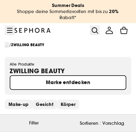
Zum Menü
Zum Hauptinhalt
Zur Fußzeile
Summer Deals
20%
Shoppe deine Sommerfavoriten mit bis zu
Rabatt*
/
...
ZWILLING BEAUTY
Alle Produkte
ZWILLING BEAUTY
Marke entdecken
Schnelllinks überspringen
Make-up
Gesicht
Körper
Filter
Sortieren :
Vorschlag