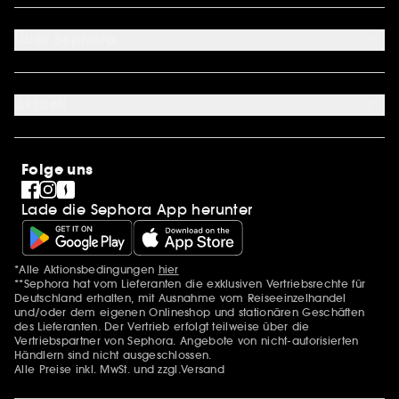
Mein Konto
Zahlungsmethoden
Sephora Unlimited
Über Sephora
Geschenkkarte
Cookie Einstellungen
Über uns
Karriere
Aktuell
International
Stores
SEPHORA Prize
Sephora Stands
Clean at Sephora
Folge uns
Pride
Lade die Sephora App herunter
*Alle Aktionsbedingungen
hier
Zusätzlich Erwähnungen
**Sephora hat vom Lieferanten die exklusiven Vertriebsrechte für
Deutschland erhalten, mit Ausnahme vom Reiseeinzelhandel
und/oder dem eigenen Onlineshop und stationären Geschäften
des Lieferanten. Der Vertrieb erfolgt teilweise über die
Vertriebspartner von Sephora. Angebote von nicht-autorisierten
Händlern sind nicht ausgeschlossen.
Alle Preise inkl. MwSt. und zzgl.Versand