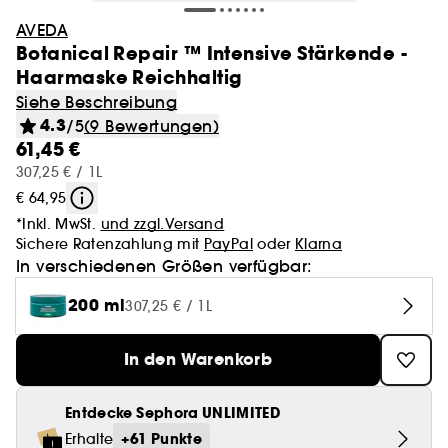
AVEDA
Botanical Repair ™ Intensive Stärkende -
Haarmaske Reichhaltig
Siehe Beschreibung
4.3
/5
(9 Bewertungen)
61,45 €
307,25 € / 1L
€ 64,95
*Inkl. MwSt.
und zzgl.Versand
Sichere Ratenzahlung mit
PayPal
oder
Klarna
In verschiedenen Größen verfügbar:
200 ml
307,25 € / 1L
In den Warenkorb
Entdecke Sephora UNLIMITED
+61 Punkte
Erhalte