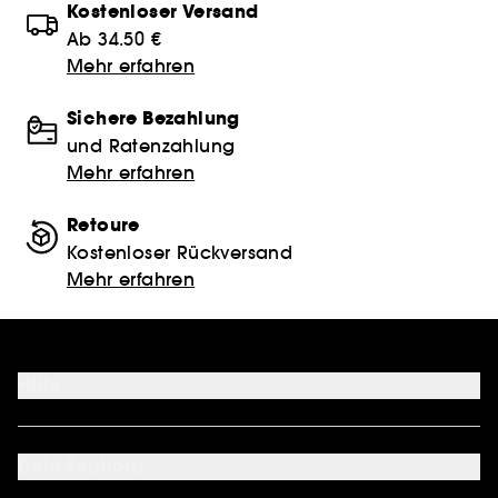
Kostenloser Versand
Ab 34.50 €
Mehr erfahren
Sichere Bezahlung
und Ratenzahlung
Mehr erfahren
Retoure
Kostenloser Rückversand
Mehr erfahren
Hilfe
FAQ
Kontakt
Dein Sephora
Lieferservices
Retoure & Rückerstattung