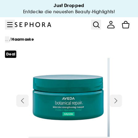
Zum Menü
Zum Hauptinhalt
Zur Fußzeile
Just Dropped
Entdecke die neuesten Beauty-Highlights!
/
...
Haarmaske
Deal