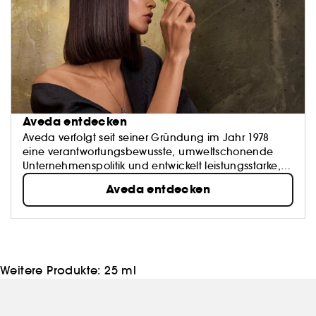
Aveda entdecken
Aveda verfolgt seit seiner Gründung im Jahr 1978
eine verantwortungsbewusste, umweltschonende
Unternehmenspolitik und entwickelt leistungsstarke,
vegane Pflegeprodukte für Haare, Haut und Körper,
Aveda entdecken
die sich an Beautyprofis und Verbraucher richten.
Die Leitbegriffe seiner einzigartigen Rezepturen:
Kunstfertigkeit und Nachhaltigkeit.
Weitere Produkte:
25 ml